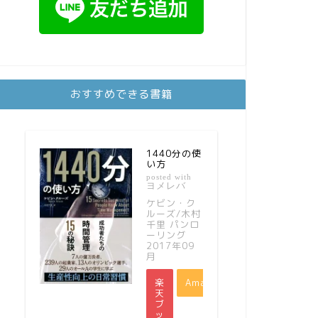
おすすめできる書籍
1440分の使
い方
posted with
ヨメレバ
ケビン・ク
ルーズ/木村
千里 パンロ
ーリング
2017年09
月
楽
Amazon
天
ブ
ッ