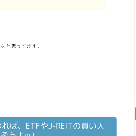
かなと思ってます。
ば、ETFやJ-REITの買い入
そうよw」