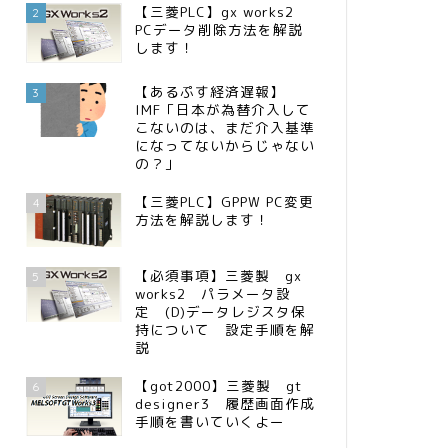
【三菱PLC】gx works2
2
PCデータ削除方法を解説
します！
【あるぷす経済遅報】
3
IMF「日本が為替介入して
こないのは、まだ介入基準
になってないからじゃない
の？」
【三菱PLC】GPPW PC変更
4
方法を解説します！
【必須事項】三菱製 gx
5
works2 パラメータ設
定 (D)データレジスタ保
持について 設定手順を解
説
【got2000】三菱製 gt
6
designer3 履歴画面作成
手順を書いていくよー