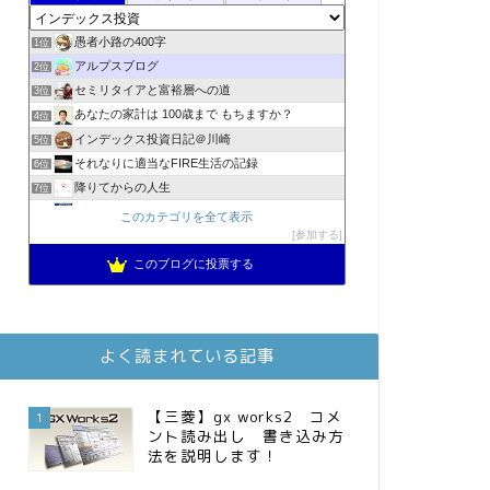
愚者小路の400字
1位
アルプスブログ
2位
セミリタイアと富裕層への道
3位
あなたの家計は 100歳まで もちますか？
4位
インデックス投資日記＠川崎
5位
それなりに適当なFIRE生活の記録
6位
降りてからの人生
7位
2023年(46歳)FIRE！！！＠20XX年FIRE！！！
8位
このカテゴリを全て表示
スパコンSEが効率的投資で一家セミリタイアするブログ
参加する
9位
3階建ての資産形成
10位
このブログに投票する
お金に困らない生活（インデックス投資ブログ）
11位
FPが実践するお金の知恵を磨く勉強会
12位
庶民的家族がインデックス投資でセミリタイア目指してみた
13位
よく読まれている記事
MBAのインデックス投資日記
14位
インデックス投資でも富裕層
15位
【三菱】gx works2 コメ
1
ント読み出し 書き込み方
法を説明します！