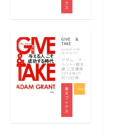
ク
ス
GIVE ＆
TAKE
posted with
ヨメレバ
アダム・グ
ラント/楠木
建 三笠書房
2014年01
月10日頃
楽
Amazon
天
ブ
ッ
ク
ス