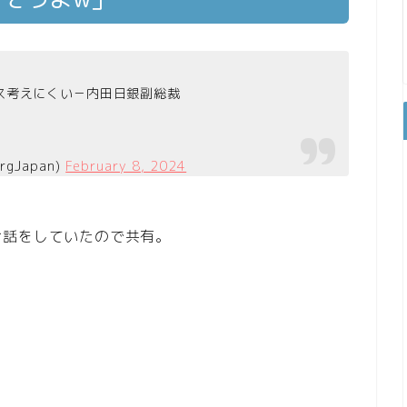
ス考えにくい－内田日銀副総裁
gJapan)
February 8, 2024
お話をしていたので共有。