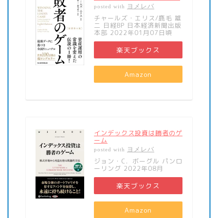
ヨメレバ
posted with
チャールズ・エリス/鹿毛 雄
二 日経BP 日本経済新聞出版
本部 2022年01月07日頃
楽天ブックス
Amazon
インデックス投資は勝者のゲ
ーム
ヨメレバ
posted with
ジョン・C．ボーグル パンロ
ーリング 2022年08月
楽天ブックス
Amazon