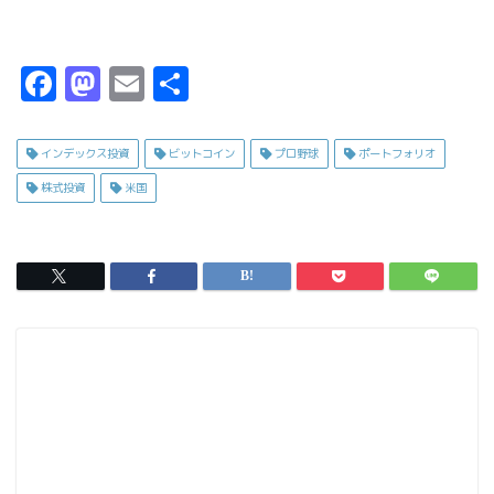
F
M
E
共
a
a
m
有
c
s
ai
インデックス投資
ビットコイン
プロ野球
ポートフォリオ
e
t
l
株式投資
米国
b
o
o
d
o
o
k
n