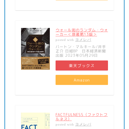
ウォール街のランダム・ウォ
ーカー＜原著第13版＞
ヨメレバ
posted with
バートン・マルキール/井手
正介 日経BP 日本経済新聞
出版 2023年05月29日
楽天ブックス
Amazon
FACTFULNESS（ファクトフ
ルネス）
ヨメレバ
posted with