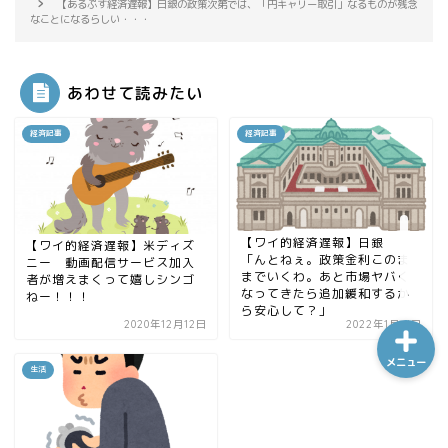
【あるぷす経済遅報】日銀の政策次第では、「円キャリー取引」なるものが残念
なことになるらしい・・・
ホーム
あわせて読みたい
経済記事
経済記事
シーケンス制御
趣味
【ワイ的経済遅報】日銀
【ワイ的経済遅報】米ディズ
金融
「んとねぇ。政策金利このま
ニー 動画配信サービス加入
までいくわ。あと市場ヤバく
者が増えまくって嬉しシンゴ
なってきたら追加緩和するか
ねー！！！
ら安心して？」
2020年12月12日
2022年1月19日
メニュー
生活