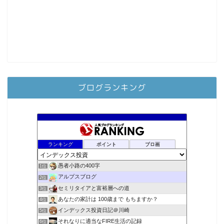
ブログランキング
ランキング
ポイント
ブロ画
愚者小路の400字
1位
アルプスブログ
2位
セミリタイアと富裕層への道
3位
あなたの家計は 100歳まで もちますか？
4位
インデックス投資日記＠川崎
5位
それなりに適当なFIRE生活の記録
6位