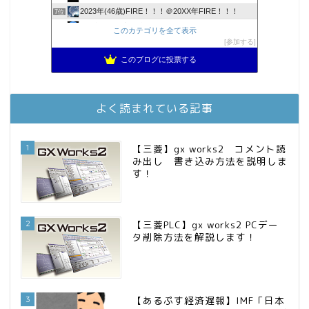
2023年(46歳)FIRE！！！＠20XX年FIRE！！！
7位
3階建ての資産形成
8位
このカテゴリを全て表示
降りてからの人生
参加する
9位
スパコンSEが効率的投資で一家セミリタイアするブログ
10位
このブログに投票する
お金に困らない生活（インデックス投資ブログ）
11位
庶民的家族がインデックス投資でセミリタイア目指してみた
12位
FPが実践するお金の知恵を磨く勉強会
13位
よく読まれている記事
MBAのインデックス投資日記
14位
インデックス投資でも富裕層
15位
1
【三菱】gx works2 コメント読
み出し 書き込み方法を説明しま
す！
2
【三菱PLC】gx works2 PCデー
タ削除方法を解説します！
3
【あるぷす経済遅報】IMF「日本