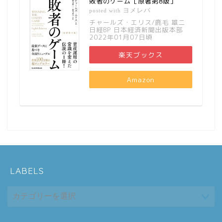
敗者のゲーム［原著第8版］
ヨメレバ
posted with
チャールズ・エリス/鹿毛 雄二
日経BP 日本経済新聞出版本部
2022年01月07日頃
楽天ブックス
Amazon
LABELS