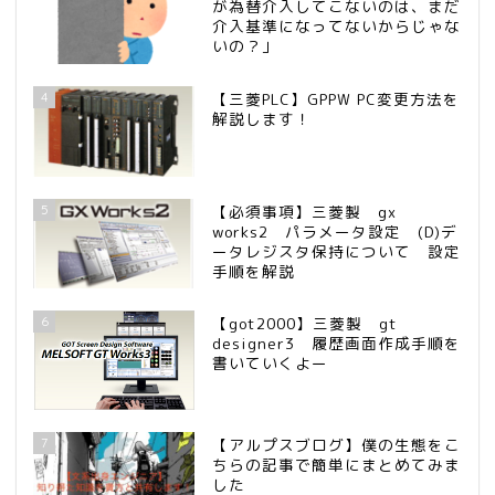
が為替介入してこないのは、まだ
介入基準になってないからじゃな
いの？」
4
【三菱PLC】GPPW PC変更方法を
解説します！
5
【必須事項】三菱製 gx
works2 パラメータ設定 (D)デ
ータレジスタ保持について 設定
手順を解説
6
【got2000】三菱製 gt
designer3 履歴画面作成手順を
書いていくよー
7
【アルプスブログ】僕の生態をこ
ちらの記事で簡単にまとめてみま
した