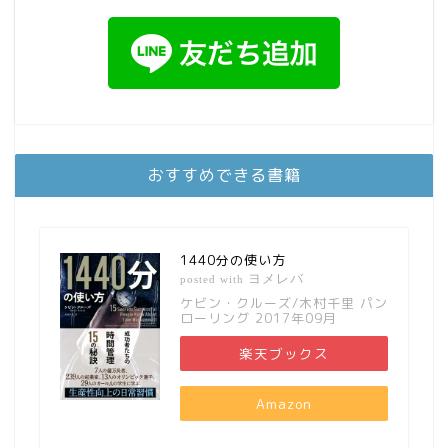
おすすめできる書籍
1440分の使い方
ヨメレバ
posted with
ケビン・クルーズ/木村千里 パン
ローリング 2017年09月
楽天ブックス
Amazon