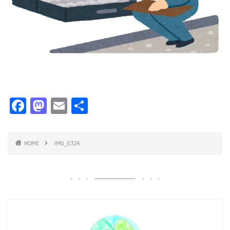
F
M
E
共
a
a
m
有
c
s
ai
HOME
IMG_8324
e
t
l
b
o
o
d
o
o
k
n