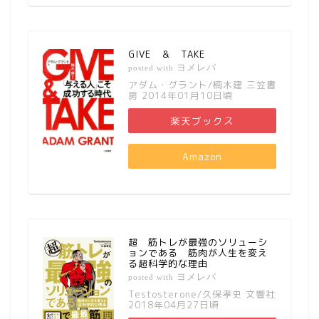
GIVE ＆ TAKE
ヨメレバ
posted with
アダム・グラント/楠木建 三笠書
房 2014年01月10日頃
楽天ブックス
Amazon
超 筋トレが最強のソリューシ
ョンである 筋肉が人生を変え
る超科学的な理由
ヨメレバ
posted with
Testosterone/久保孝史 文響社
2018年04月27日頃