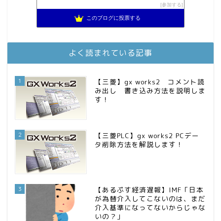
MBAのインデックス投資日記
参加する
9位
2023年(46歳)FIRE！！！＠20XX年FIRE！！！
10位
このブログに投票する
3階建ての資産形成
11位
お金に困らない生活（インデックス投資ブログ）
12位
庶民的家族がインデックス投資でセミリタイア目指してみた
13位
よく読まれている記事
FPが実践するお金の知恵を磨く勉強会
14位
インデックス投資でも富裕層
15位
1
【三菱】gx works2 コメント読
み出し 書き込み方法を説明しま
す！
2
【三菱PLC】gx works2 PCデー
タ削除方法を解説します！
3
【あるぷす経済遅報】IMF「日本
が為替介入してこないのは、まだ
介入基準になってないからじゃな
いの？」