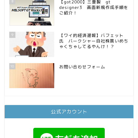
8
【got2000】三菱製 gt
designer3 画面新規作成手順を
ご紹介！
9
【ワイ的経済遅報】バフェット
氏 バークシャー自社株買いめち
ゃくちゃしてるやんけ！？
10
お問い合わせフォーム
公式アカウント