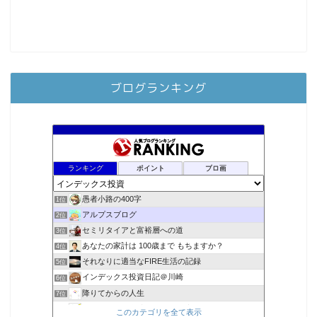
ブログランキング
ランキング
ポイント
ブロ画
愚者小路の400字
1位
アルプスブログ
2位
セミリタイアと富裕層への道
3位
あなたの家計は 100歳まで もちますか？
4位
それなりに適当なFIRE生活の記録
5位
インデックス投資日記＠川崎
6位
降りてからの人生
7位
スパコンSEが効率的投資で一家セミリタイアするブログ
8位
このカテゴリを全て表示