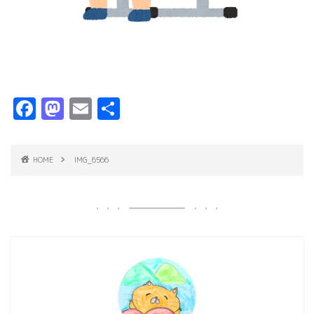
F
M
E
共
a
a
m
有
c
s
ai
HOME
IMG_6566
e
t
l
b
o
o
d
o
o
k
n