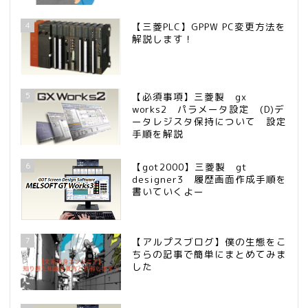
4
【三菱PLC】GPPW PC変更方法を
解説します！
5
【必須事項】三菱製 gx
works2 パラメータ設定 (D)デ
ータレジスタ保持について 設定
手順を解説
6
【got2000】三菱製 gt
designer3 履歴画面作成手順を
書いていくよー
7
【アルプスブログ】僕の生態をこ
ちらの記事で簡単にまとめてみま
した