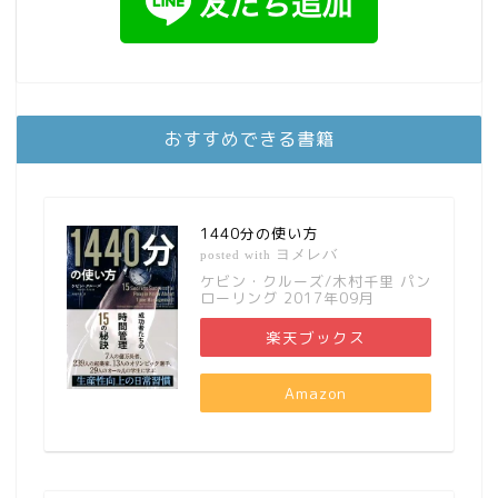
おすすめできる書籍
1440分の使い方
ヨメレバ
posted with
ケビン・クルーズ/木村千里 パン
ローリング 2017年09月
楽天ブックス
Amazon