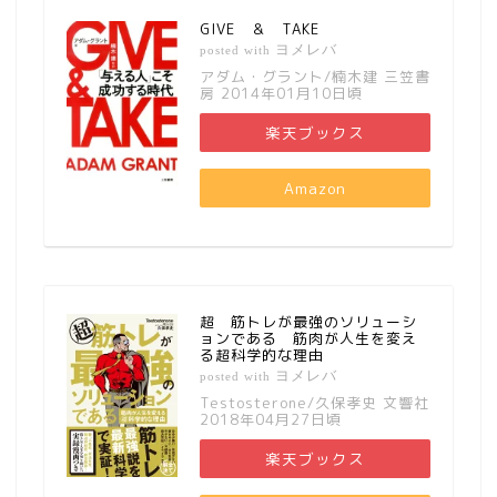
GIVE ＆ TAKE
ヨメレバ
posted with
アダム・グラント/楠木建 三笠書
房 2014年01月10日頃
楽天ブックス
Amazon
超 筋トレが最強のソリューシ
ョンである 筋肉が人生を変え
る超科学的な理由
ヨメレバ
posted with
Testosterone/久保孝史 文響社
2018年04月27日頃
楽天ブックス