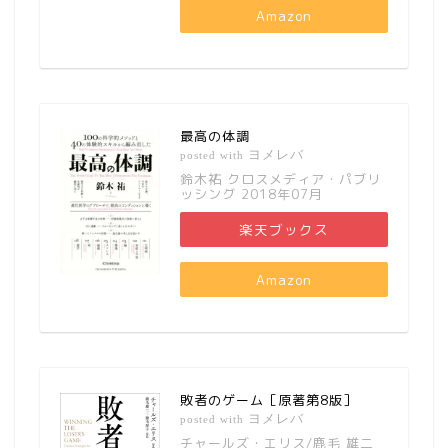
Amazon
最高の体調
ヨメレバ
posted with
鈴木祐 クロスメディア・パブリ
ッシング 2018年07月
楽天ブックス
Amazon
敗者のゲーム［原著第8版］
ヨメレバ
posted with
チャールズ・エリス/鹿毛 雄二