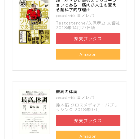
超 筋トレが最強のソリューシ
ョンである 筋肉が人生を変え
る超科学的な理由
ヨメレバ
posted with
Testosterone/久保孝史 文響社
2018年04月27日頃
楽天ブックス
Amazon
最高の体調
ヨメレバ
posted with
鈴木祐 クロスメディア・パブリ
ッシング 2018年07月
楽天ブックス
Amazon