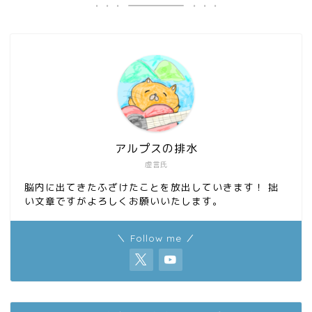
o
d
o
o
k
n
アルプスの排水
虚言氏
脳内に出てきたふざけたことを放出していきます！ 拙
い文章ですがよろしくお願いいたします。
＼ Follow me ／