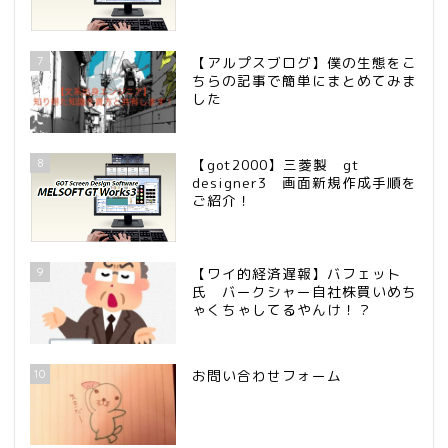
7
【アルプスブログ】僕の生態をこ
ちらの記事で簡単にまとめてみま
した
8
【got2000】三菱製 gt
designer3 画面新規作成手順を
ご紹介！
9
【ワイ的経済遅報】バフェット
氏 バークシャー自社株買いめち
ゃくちゃしてるやんけ！？
10
お問い合わせフォーム