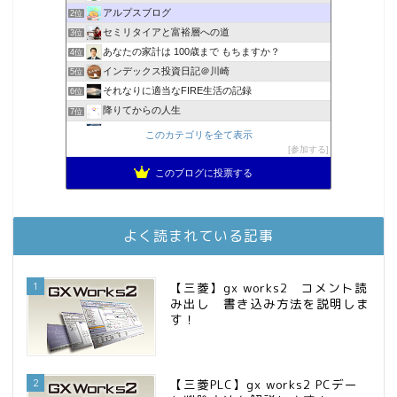
アルプスブログ
2位
セミリタイアと富裕層への道
3位
あなたの家計は 100歳まで もちますか？
4位
インデックス投資日記＠川崎
5位
それなりに適当なFIRE生活の記録
6位
降りてからの人生
7位
2023年(46歳)FIRE！！！＠20XX年FIRE！！！
8位
このカテゴリを全て表示
3階建ての資産形成
参加する
9位
スパコンSEが効率的投資で一家セミリタイアするブログ
10位
このブログに投票する
MBAのインデックス投資日記
11位
お金に困らない生活（インデックス投資ブログ）
12位
庶民的家族がインデックス投資でセミリタイア目指してみた
13位
よく読まれている記事
FPが実践するお金の知恵を磨く勉強会
14位
インデックス投資でも富裕層
15位
1
【三菱】gx works2 コメント読
み出し 書き込み方法を説明しま
す！
2
【三菱PLC】gx works2 PCデー