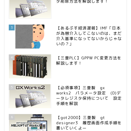
タ削除方法を解説します！
3
【あるぷす経済遅報】IMF「日本
が為替介入してこないのは、まだ
介入基準になってないからじゃな
いの？」
4
【三菱PLC】GPPW PC変更方法を
解説します！
5
【必須事項】三菱製 gx
works2 パラメータ設定 (D)デ
ータレジスタ保持について 設定
手順を解説
6
【got2000】三菱製 gt
designer3 履歴画面作成手順を
書いていくよー