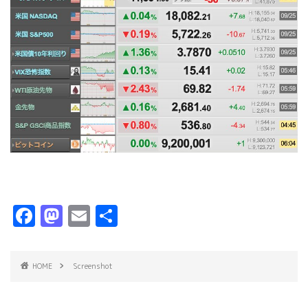
F
M
E
共
a
a
m
有
c
s
ai
HOME
Screenshot
e
t
l
b
o