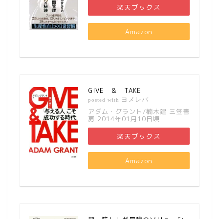
楽天ブックス
Amazon
GIVE ＆ TAKE
ヨメレバ
posted with
アダム・グラント/楠木建 三笠書
房 2014年01月10日頃
楽天ブックス
Amazon