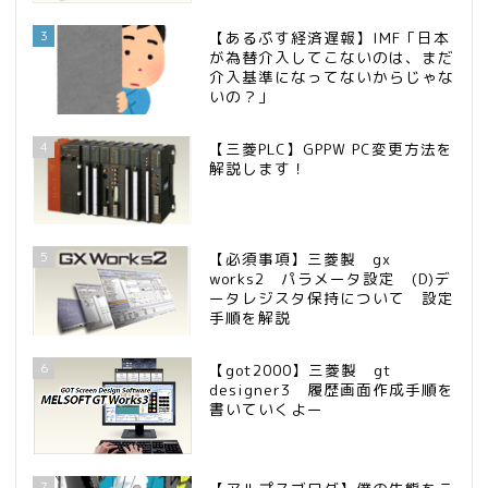
3
【あるぷす経済遅報】IMF「日本
が為替介入してこないのは、まだ
介入基準になってないからじゃな
いの？」
4
【三菱PLC】GPPW PC変更方法を
解説します！
5
【必須事項】三菱製 gx
works2 パラメータ設定 (D)デ
ータレジスタ保持について 設定
手順を解説
6
【got2000】三菱製 gt
designer3 履歴画面作成手順を
書いていくよー
7