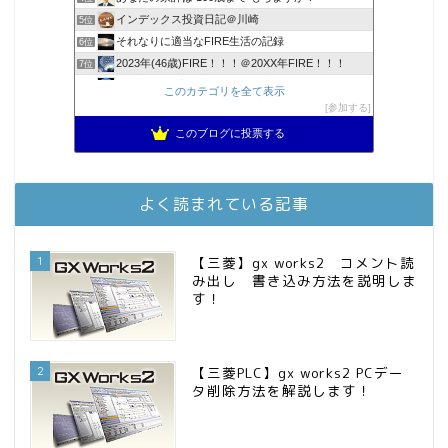
インデックス投資日記＠川崎
5位
それなりに適当なFIRE生活の記録
6位
2023年(46歳)FIRE！！！＠20XX年FIRE！！！
7位
3階建ての資産形成
8位
このカテゴリを全て表示
降りてからの人生
参加する
9位
スパコンSEが効率的投資で一家セミリタイアするブログ
10位
このブログに投票する
お金に困らない生活（インデックス投資ブログ）
11位
庶民的家族がインデックス投資でセミリタイア目指してみた
12位
MBAのインデックス投資日記
13位
よく読まれている記事
FPが実践するお金の知恵を磨く勉強会
14位
インデックス投資でも富裕層
15位
1
【三菱】gx works2 コメント読
み出し 書き込み方法を説明しま
す！
2
【三菱PLC】gx works2 PCデー
タ削除方法を解説します！