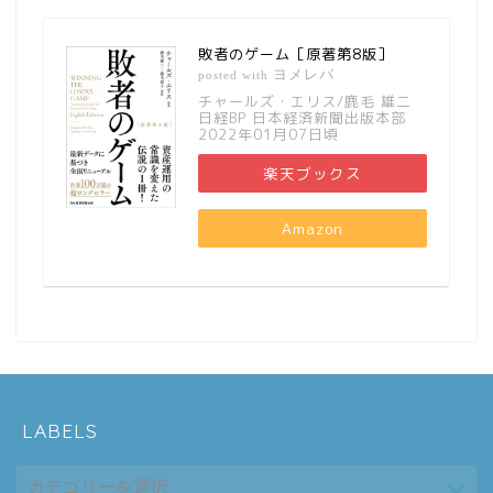
敗者のゲーム［原著第8版］
ヨメレバ
posted with
チャールズ・エリス/鹿毛 雄二
日経BP 日本経済新聞出版本部
2022年01月07日頃
楽天ブックス
Amazon
LABELS