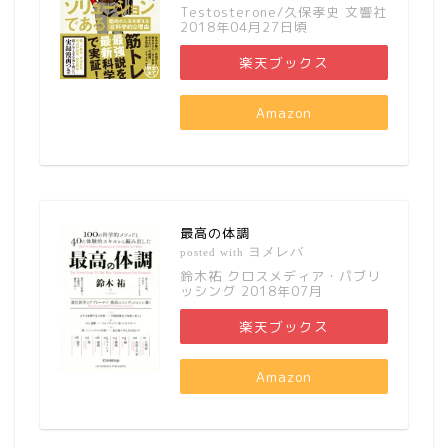
Testosterone/久保孝史 文響社
2018年04月27日頃
楽天ブックス
Amazon
最高の体調
ヨメレバ
posted with
鈴木祐 クロスメディア・パブリ
ッシング 2018年07月
楽天ブックス
Amazon