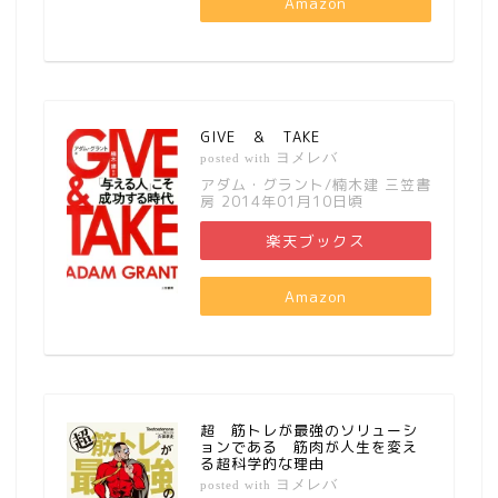
Amazon
GIVE ＆ TAKE
ヨメレバ
posted with
アダム・グラント/楠木建 三笠書
房 2014年01月10日頃
楽天ブックス
Amazon
超 筋トレが最強のソリューシ
ョンである 筋肉が人生を変え
る超科学的な理由
ヨメレバ
posted with