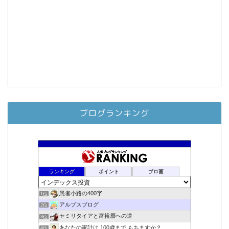
ブログランキング
ランキング
ポイント
ブロ画
愚者小路の400字
1位
アルプスブログ
2位
セミリタイアと富裕層への道
3位
あなたの家計は 100歳まで もちますか？
4位