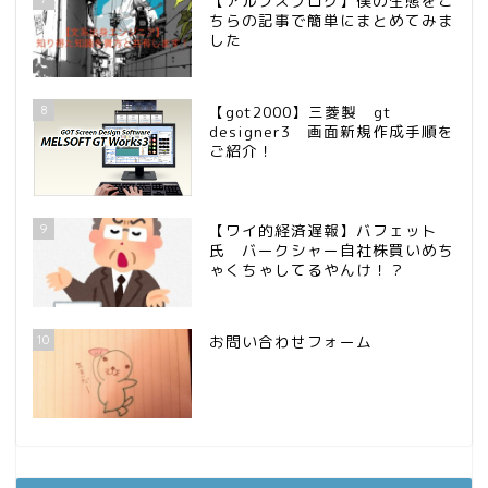
【アルプスブログ】僕の生態をこ
ちらの記事で簡単にまとめてみま
した
8
【got2000】三菱製 gt
designer3 画面新規作成手順を
ご紹介！
9
【ワイ的経済遅報】バフェット
氏 バークシャー自社株買いめち
ゃくちゃしてるやんけ！？
10
お問い合わせフォーム