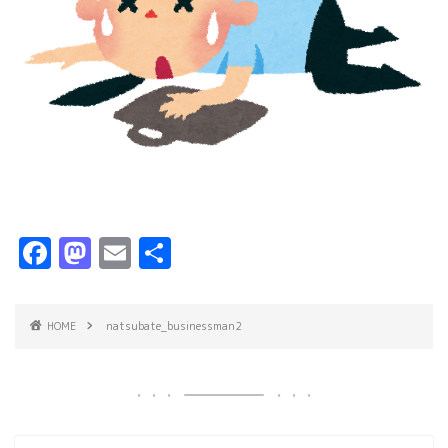
F
M
E
共
a
a
m
有
c
s
ai
HOME
natsubate_businessman2
e
t
l
b
o
o
d
o
o