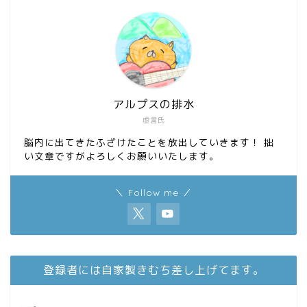
k
n
アルプスの排水
虚言氏
脳内に出てきたふざけたことを放出していきます！ 拙
い文章ですがよろしくお願いいたします。
＼ Follow me ／
登録者には自家製きむち差し上げてます。