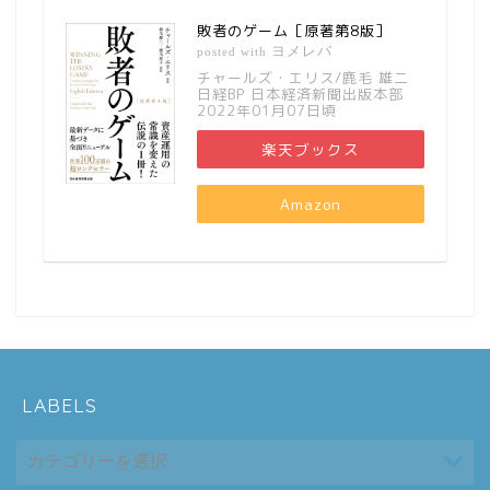
敗者のゲーム［原著第8版］
ヨメレバ
posted with
チャールズ・エリス/鹿毛 雄二
日経BP 日本経済新聞出版本部
2022年01月07日頃
楽天ブックス
Amazon
LABELS