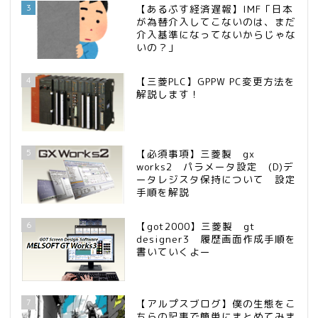
3
【あるぷす経済遅報】IMF「日本
が為替介入してこないのは、まだ
介入基準になってないからじゃな
いの？」
4
【三菱PLC】GPPW PC変更方法を
解説します！
5
【必須事項】三菱製 gx
works2 パラメータ設定 (D)デ
ータレジスタ保持について 設定
手順を解説
6
【got2000】三菱製 gt
designer3 履歴画面作成手順を
書いていくよー
7
【アルプスブログ】僕の生態をこ
ちらの記事で簡単にまとめてみま