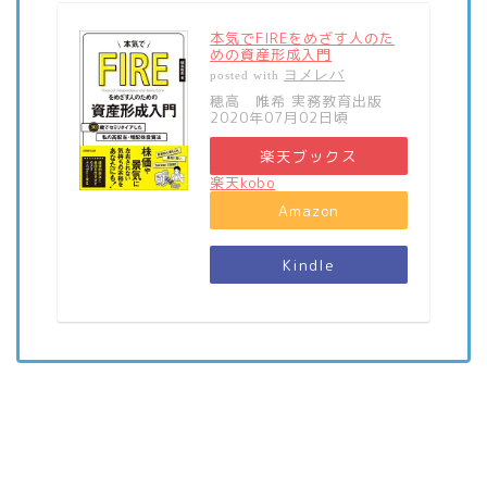
本気でFIREをめざす人のた
めの資産形成入門
ヨメレバ
posted with
穂高 唯希 実務教育出版
2020年07月02日頃
楽天ブックス
楽天kobo
Amazon
Kindle