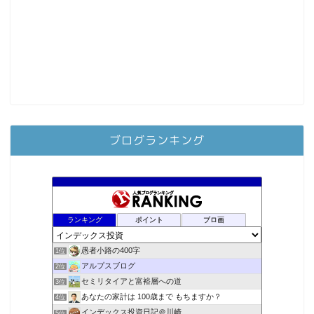
ブログランキング
ランキング
ポイント
ブロ画
愚者小路の400字
1位
アルプスブログ
2位
セミリタイアと富裕層への道
3位
あなたの家計は 100歳まで もちますか？
4位
インデックス投資日記＠川崎
5位