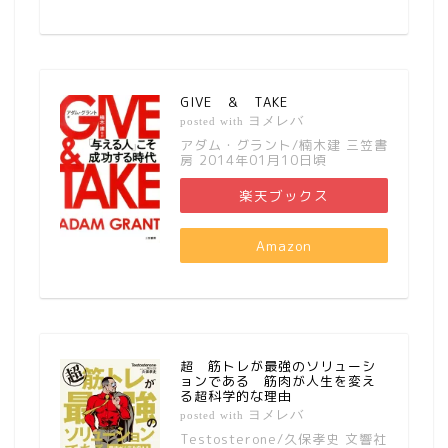
GIVE ＆ TAKE
ヨメレバ
posted with
アダム・グラント/楠木建 三笠書
房 2014年01月10日頃
楽天ブックス
Amazon
超 筋トレが最強のソリューシ
ョンである 筋肉が人生を変え
る超科学的な理由
ヨメレバ
posted with
Testosterone/久保孝史 文響社