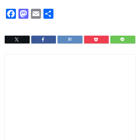
F
M
E
共
a
a
m
有
c
s
ai
e
t
l
b
o
o
d
o
o
k
n