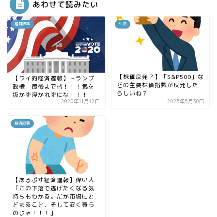
あわせて読みたい
経済記事
生活
【株価反発？】「S&P500」な
【ワイ的経済遅報】トランプ
どの主要株価指数が反発した
政権 最後まで皆！！！気を
らしいね？
抜かず浮かれずにな！！！
2020年11月12日
2025年5月30日
経済記事
【あるぷす経済遅報】偉い人
「この下落で逃げたくなる気
持ちもわかる。だが市場にと
どまること、そして安く買う
のじゃ！！！」