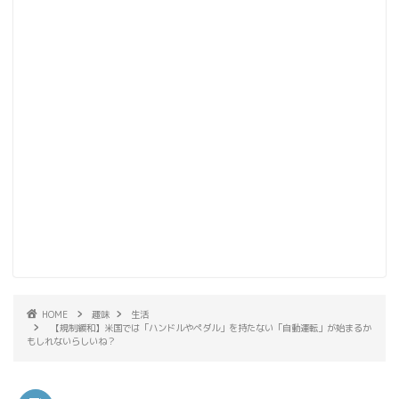
HOME
趣味
生活
【規制緩和】米国では「ハンドルやペダル」を持たない「自動運転」が始まるか
もしれないらしいね？