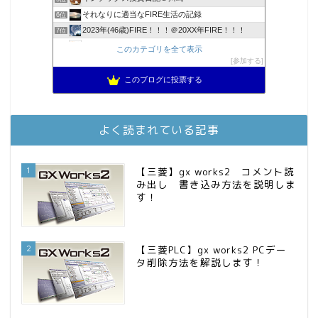
それなりに適当なFIRE生活の記録
6位
2023年(46歳)FIRE！！！＠20XX年FIRE！！！
7位
降りてからの人生
8位
このカテゴリを全て表示
スパコンSEが効率的投資で一家セミリタイアするブログ
参加する
9位
3階建ての資産形成
10位
このブログに投票する
お金に困らない生活（インデックス投資ブログ）
11位
庶民的家族がインデックス投資でセミリタイア目指してみた
12位
FPが実践するお金の知恵を磨く勉強会
13位
よく読まれている記事
MBAのインデックス投資日記
14位
インデックス投資でも富裕層
15位
1
【三菱】gx works2 コメント読
み出し 書き込み方法を説明しま
す！
2
【三菱PLC】gx works2 PCデー
タ削除方法を解説します！