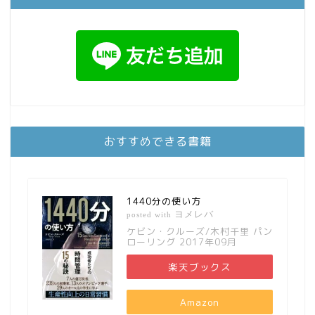
おすすめできる書籍
1440分の使い方
ヨメレバ
posted with
ケビン・クルーズ/木村千里 パン
ローリング 2017年09月
楽天ブックス
Amazon