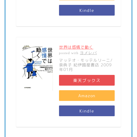
Kindle
世界は感情で動く
ヨメレバ
posted with
マッテオ・モッテルリーニ/
泉典子 紀伊國屋書店 2009
年01月
楽天ブックス
Amazon
Kindle