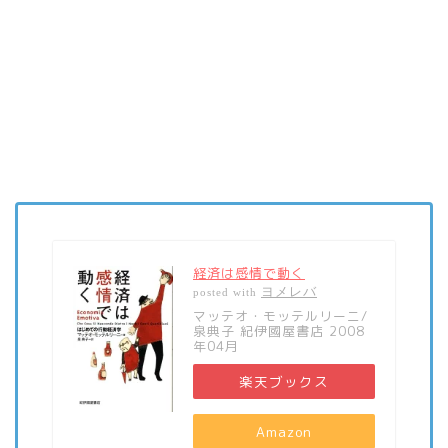
経済は感情で動く
ヨメレバ
posted with
マッテオ・モッテルリーニ/
泉典子 紀伊國屋書店 2008
年04月
楽天ブックス
Amazon