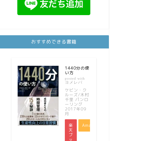
おすすめできる書籍
1440分の使
い方
posted with
ヨメレバ
ケビン・ク
ルーズ/木村
千里 パンロ
ーリング
2017年09
月
楽
Amazon
天
ブ
ッ