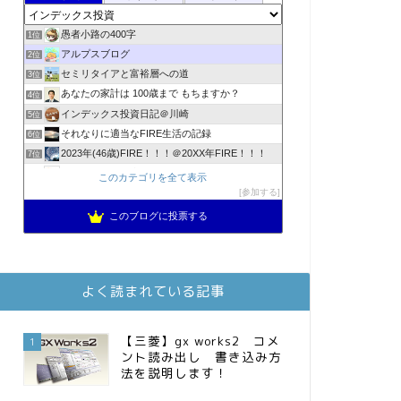
愚者小路の400字
1位
アルプスブログ
2位
セミリタイアと富裕層への道
3位
あなたの家計は 100歳まで もちますか？
4位
インデックス投資日記＠川崎
5位
それなりに適当なFIRE生活の記録
6位
2023年(46歳)FIRE！！！＠20XX年FIRE！！！
7位
降りてからの人生
8位
このカテゴリを全て表示
スパコンSEが効率的投資で一家セミリタイアするブログ
参加する
9位
3階建ての資産形成
10位
このブログに投票する
お金に困らない生活（インデックス投資ブログ）
11位
FPが実践するお金の知恵を磨く勉強会
12位
庶民的家族がインデックス投資でセミリタイア目指してみた
13位
よく読まれている記事
MBAのインデックス投資日記
14位
インデックス投資でも富裕層
15位
【三菱】gx works2 コメ
1
ント読み出し 書き込み方
法を説明します！