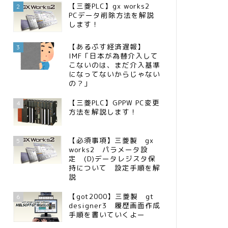
【三菱PLC】gx works2
2
PCデータ削除方法を解説
します！
【あるぷす経済遅報】
3
IMF「日本が為替介入して
こないのは、まだ介入基準
になってないからじゃない
の？」
【三菱PLC】GPPW PC変更
4
方法を解説します！
【必須事項】三菱製 gx
5
works2 パラメータ設
定 (D)データレジスタ保
持について 設定手順を解
説
【got2000】三菱製 gt
6
designer3 履歴画面作成
手順を書いていくよー