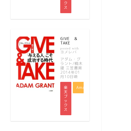
ク
ス
GIVE ＆
TAKE
posted with
ヨメレバ
アダム・グ
ラント/楠木
建 三笠書房
2014年01
月10日頃
楽
Amazon
天
ブ
ッ
ク
ス