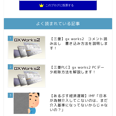
スパコンSEが効率的投資で一家セミリタイアするブログ
10位
このブログに投票する
MBAのインデックス投資日記
11位
お金に困らない生活（インデックス投資ブログ）
12位
庶民的家族がインデックス投資でセミリタイア目指してみた
13位
よく読まれている記事
FPが実践するお金の知恵を磨く勉強会
14位
インデックス投資でも富裕層
15位
1
【三菱】gx works2 コメント読
み出し 書き込み方法を説明しま
す！
2
【三菱PLC】gx works2 PCデー
タ削除方法を解説します！
3
【あるぷす経済遅報】IMF「日本
が為替介入してこないのは、まだ
介入基準になってないからじゃな
いの？」