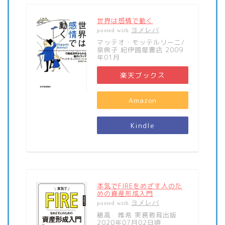
世界は感情で動く
ヨメレバ
posted with
マッテオ・モッテルリーニ/
泉典子 紀伊國屋書店 2009
年01月
楽天ブックス
Amazon
Kindle
本気でFIREをめざす人のた
めの資産形成入門
ヨメレバ
posted with
穂高 唯希 実務教育出版
2020年07月02日頃