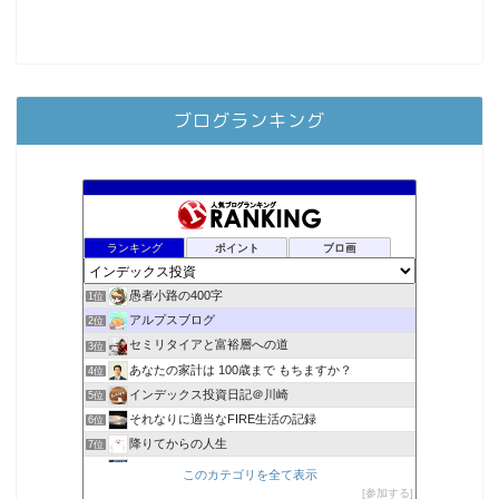
ブログランキング
ランキング
ポイント
ブロ画
愚者小路の400字
1位
アルプスブログ
2位
セミリタイアと富裕層への道
3位
あなたの家計は 100歳まで もちますか？
4位
インデックス投資日記＠川崎
5位
それなりに適当なFIRE生活の記録
6位
降りてからの人生
7位
2023年(46歳)FIRE！！！＠20XX年FIRE！！！
8位
このカテゴリを全て表示
3階建ての資産形成
参加する
9位