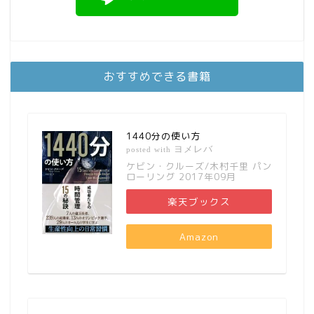
おすすめできる書籍
1440分の使い方
ヨメレバ
posted with
ケビン・クルーズ/木村千里 パン
ローリング 2017年09月
楽天ブックス
Amazon