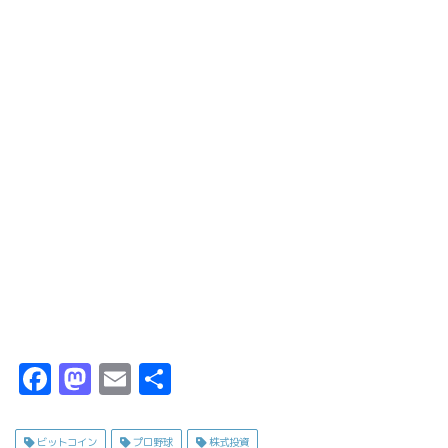
F
M
E
共
a
a
m
有
c
s
ai
ビットコイン
プロ野球
株式投資