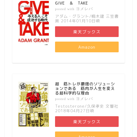
GIVE ＆ TAKE
ヨメレバ
posted with
アダム・グラント/楠木建 三笠書
房 2014年01月10日頃
楽天ブックス
Amazon
超 筋トレが最強のソリューシ
ョンである 筋肉が人生を変え
る超科学的な理由
ヨメレバ
posted with
Testosterone/久保孝史 文響社
2018年04月27日頃
楽天ブックス
Amazon