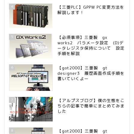
4
【三菱PLC】GPPW PC変更方法を
解説します！
5
【必須事項】三菱製 gx
works2 パラメータ設定 (D)デ
ータレジスタ保持について 設定
手順を解説
6
【got2000】三菱製 gt
designer3 履歴画面作成手順を
書いていくよー
7
【アルプスブログ】僕の生態をこ
ちらの記事で簡単にまとめてみま
した
8
【got2000】三菱製 gt