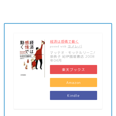
経済は感情で動く
ヨメレバ
posted with
マッテオ・モッテルリーニ/
泉典子 紀伊國屋書店 2008
年04月
楽天ブックス
Amazon
Kindle