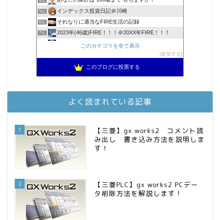
4位
インデックス投資日記＠川崎
5位
それなりに適当なFIRE生活の記録
6位
2023年(46歳)FIRE！！！＠20XX年FIRE！！！
7位
3階建ての資産形成
8位
このカテゴリを全て表示
降りてからの人生
参加する
9位
スパコンSEが効率的投資で一家セミリタイアするブログ
10位
このブログに投票する
お金に困らない生活（インデックス投資ブログ）
11位
庶民的家族がインデックス投資でセミリタイア目指してみた
12位
FPが実践するお金の知恵を磨く勉強会
13位
よく読まれている記事
MBAのインデックス投資日記
14位
インデックス投資でも富裕層
15位
1
【三菱】gx works2 コメント読
み出し 書き込み方法を説明しま
す！
2
【三菱PLC】gx works2 PCデー
タ削除方法を解説します！