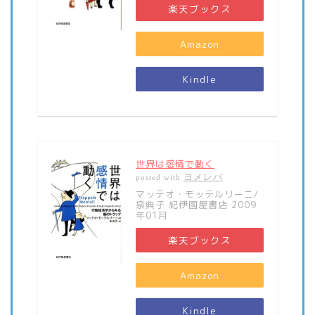
楽天ブックス
Amazon
Kindle
世界は感情で動く
ヨメレバ
posted with
マッテオ・モッテルリーニ/
泉典子 紀伊國屋書店 2009
年01月
楽天ブックス
Amazon
Kindle