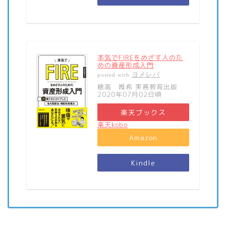
本気でFIREをめざす人のた
めの資産形成入門
ヨメレバ
posted with
穂高 唯希 実務教育出版
2020年07月02日頃
楽天ブックス
楽天kobo
Amazon
Kindle