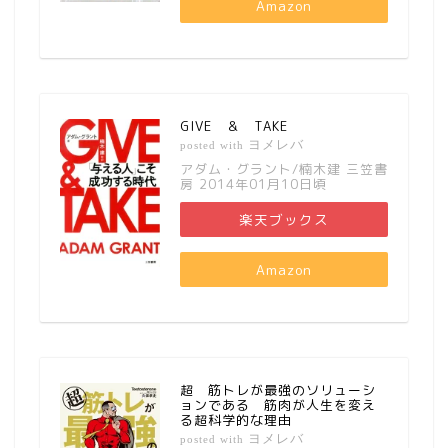
Amazon
GIVE ＆ TAKE
ヨメレバ
posted with
アダム・グラント/楠木建 三笠書
房 2014年01月10日頃
楽天ブックス
Amazon
超 筋トレが最強のソリューシ
ョンである 筋肉が人生を変え
る超科学的な理由
ヨメレバ
posted with