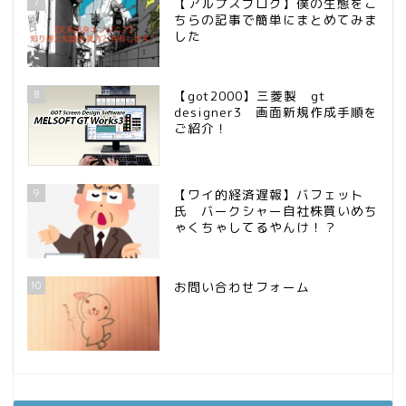
7
【アルプスブログ】僕の生態をこ
ちらの記事で簡単にまとめてみま
した
8
【got2000】三菱製 gt
designer3 画面新規作成手順を
ご紹介！
9
【ワイ的経済遅報】バフェット
氏 バークシャー自社株買いめち
ゃくちゃしてるやんけ！？
10
お問い合わせフォーム