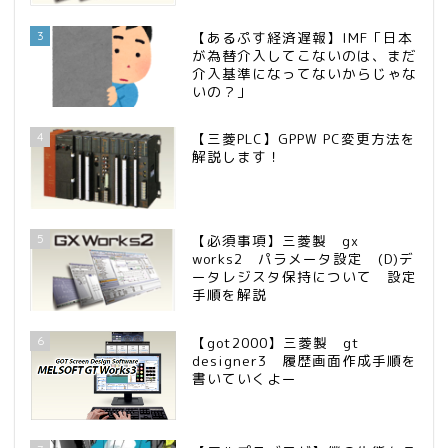
3
【あるぷす経済遅報】IMF「日本
が為替介入してこないのは、まだ
介入基準になってないからじゃな
いの？」
4
【三菱PLC】GPPW PC変更方法を
解説します！
5
【必須事項】三菱製 gx
works2 パラメータ設定 (D)デ
ータレジスタ保持について 設定
手順を解説
6
【got2000】三菱製 gt
designer3 履歴画面作成手順を
書いていくよー