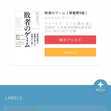
敗者のゲーム［原著第8版］
ヨメレバ
posted with
ホーム
チャールズ・エリス/鹿毛 雄二
日経BP 日本経済新聞出版本部
2022年01月07日頃
シーケンス制御
楽天ブックス
趣味
Amazon
金融
メニュー
LABELS