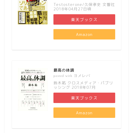
Testosterone/久保孝史 文響社
2018年04月27日頃
楽天ブックス
Amazon
最高の体調
ヨメレバ
posted with
鈴木祐 クロスメディア・パブリ
ッシング 2018年07月
楽天ブックス
Amazon