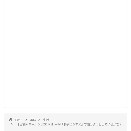
HOME
趣味
生活
【巨額マネー】シリコンバレーが「戦争ビジネス」で儲けようとしているかも？