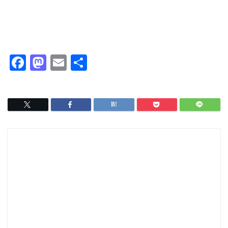
F
M
E
共
a
a
m
有
c
s
ai
e
t
l
b
o
o
d
o
o
k
n