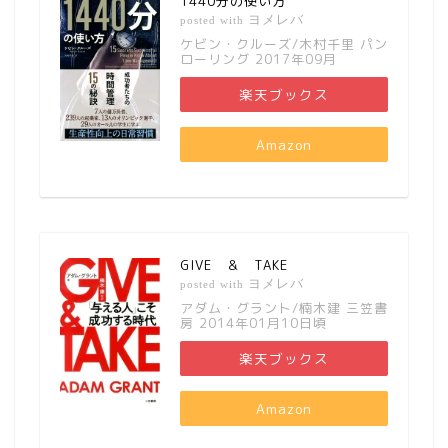
1440分の使い方
ヨメレバ
posted with
ケビン・クルーズ/木村千里 パン
ローリング 2017年09月
楽天ブックス
Amazon
GIVE ＆ TAKE
ヨメレバ
posted with
アダム・グラント/楠木建 三笠書
房 2014年01月10日頃
楽天ブックス
Amazon