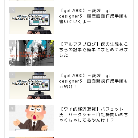
6
【got2000】三菱製 gt
designer3 履歴画面作成手順を
書いていくよー
7
【アルプスブログ】僕の生態をこ
ちらの記事で簡単にまとめてみま
した
8
【got2000】三菱製 gt
designer3 画面新規作成手順を
ご紹介！
9
【ワイ的経済遅報】バフェット
氏 バークシャー自社株買いめち
ゃくちゃしてるやんけ！？