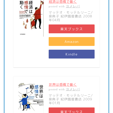
経済は感情で動く
ヨメレバ
posted with
マッテオ・モッテルリーニ/
泉典子 紀伊國屋書店 2008
年04月
楽天ブックス
Amazon
Kindle
世界は感情で動く
ヨメレバ
posted with
マッテオ・モッテルリーニ/
泉典子 紀伊國屋書店 2009
年01月
楽天ブックス