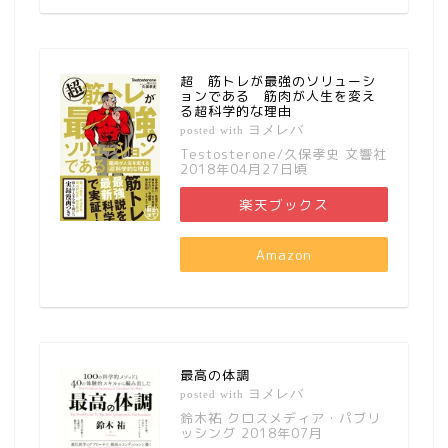
超 筋トレが最強のソリューシ
ョンである 筋肉が人生を変え
る超科学的な理由
ヨメレバ
posted with
Testosterone/久保孝史 文響社
2018年04月27日頃
楽天ブックス
Amazon
最高の体調
ヨメレバ
posted with
鈴木祐 クロスメディア・パブリ
ッシング 2018年07月