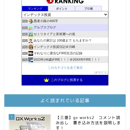
ランキング
ポイント
ブロ画
愚者小路の400字
1位
アルプスブログ
2位
セミリタイアと富裕層への道
3位
あなたの家計は 100歳まで もちますか？
4位
インデックス投資日記＠川崎
5位
それなりに適当なFIRE生活の記録
6位
2023年(46歳)FIRE！！！＠20XX年FIRE！！！
7位
降りてからの人生
8位
このカテゴリを全て表示
スパコンSEが効率的投資で一家セミリタイアするブログ
参加する
9位
3階建ての資産形成
10位
このブログに投票する
お金に困らない生活（インデックス投資ブログ）
11位
庶民的家族がインデックス投資でセミリタイア目指してみた
12位
FPが実践するお金の知恵を磨く勉強会
13位
よく読まれている記事
MBAのインデックス投資日記
14位
かけこみリタイヤ―のダイヤリー
15位
1
【三菱】gx works2 コメント読
み出し 書き込み方法を説明しま
す！