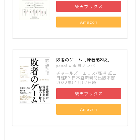
楽天ブックス
Amazon
敗者のゲーム［原著第8版］
ヨメレバ
posted with
チャールズ・エリス/鹿毛 雄二
日経BP 日本経済新聞出版本部
2022年01月07日頃
楽天ブックス
Amazon