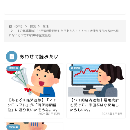
HOME
趣味
生活
【労働基準法】14日連続勤務をしたらあかん！！！って法律が作られるかも知
れないそうですな(中小企業気絶)
あわせて読みたい
経済記事
経済記事
【あるぷす経済遅報】「マイ
【ワイ的経済遅報】雇用統計
クロソフト」が「時価総額首
を受けて、米国株は小反発し
位」に返り咲いたそうな。w。
たらしいね。
2024年1月13日
2022年4月4日
経済記事