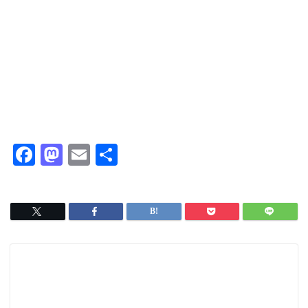
F
M
E
共
a
a
m
有
c
s
ai
e
t
l
b
o
o
d
o
o