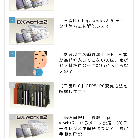
2
【三菱PLC】gx works2 PCデー
タ削除方法を解説します！
3
【あるぷす経済遅報】IMF「日本
が為替介入してこないのは、まだ
介入基準になってないからじゃな
いの？」
4
【三菱PLC】GPPW PC変更方法を
解説します！
5
【必須事項】三菱製 gx
works2 パラメータ設定 (D)デ
ータレジスタ保持について 設定
手順を解説