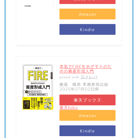
Amazon
Kindle
本気でFIREをめざす人のた
めの資産形成入門
ヨメレバ
posted with
穂高 唯希 実務教育出版
2020年07月02日頃
楽天ブックス
楽天kobo
Amazon
Kindle