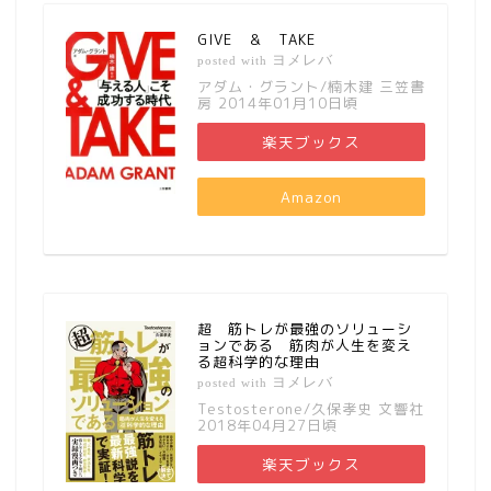
GIVE ＆ TAKE
ヨメレバ
posted with
アダム・グラント/楠木建 三笠書
房 2014年01月10日頃
楽天ブックス
Amazon
超 筋トレが最強のソリューシ
ョンである 筋肉が人生を変え
る超科学的な理由
ヨメレバ
posted with
Testosterone/久保孝史 文響社
2018年04月27日頃
楽天ブックス