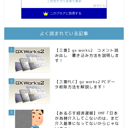
このカテゴリを全て表示
3階建ての資産形成
参加する
9位
スパコンSEが効率的投資で一家セミリタイアするブログ
10位
このブログに投票する
MBAのインデックス投資日記
11位
庶民的家族がインデックス投資でセミリタイア目指してみた
12位
お金に困らない生活（インデックス投資ブログ）
13位
よく読まれている記事
FPが実践するお金の知恵を磨く勉強会
14位
インデックス投資でも富裕層
15位
1
【三菱】gx works2 コメント読
み出し 書き込み方法を説明しま
す！
2
【三菱PLC】gx works2 PCデー
タ削除方法を解説します！
3
【あるぷす経済遅報】IMF「日本
が為替介入してこないのは、まだ
介入基準になってないからじゃな