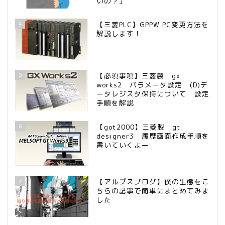
いの？」
4
【三菱PLC】GPPW PC変更方法を
解説します！
5
【必須事項】三菱製 gx
works2 パラメータ設定 (D)デ
ータレジスタ保持について 設定
手順を解説
6
【got2000】三菱製 gt
designer3 履歴画面作成手順を
書いていくよー
7
【アルプスブログ】僕の生態をこ
ちらの記事で簡単にまとめてみま
した