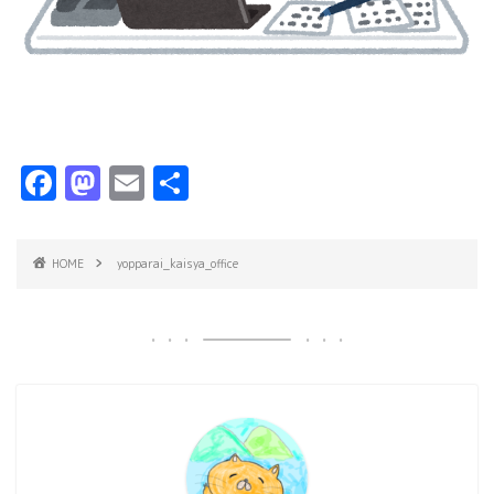
F
M
E
共
a
a
m
有
c
s
ai
HOME
yopparai_kaisya_office
e
t
l
b
o
o
d
o
o
k
n