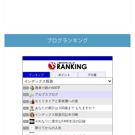
ブログランキング
ランキング
ポイント
ブロ画
愚者小路の400字
1位
アルプスブログ
2位
セミリタイアと富裕層への道
3位
あなたの家計は 100歳まで もちますか？
4位
インデックス投資日記＠川崎
5位
それなりに適当なFIRE生活の記録
6位
降りてからの人生
7位
2023年(46歳)FIRE！！！＠20XX年FIRE！！！
8位