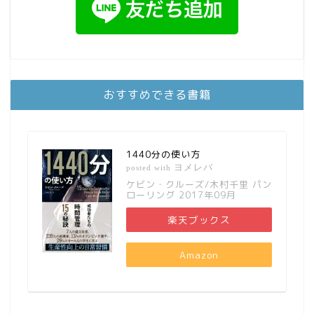
おすすめできる書籍
1440分の使い方
ヨメレバ
posted with
ケビン・クルーズ/木村千里 パン
ローリング 2017年09月
楽天ブックス
Amazon