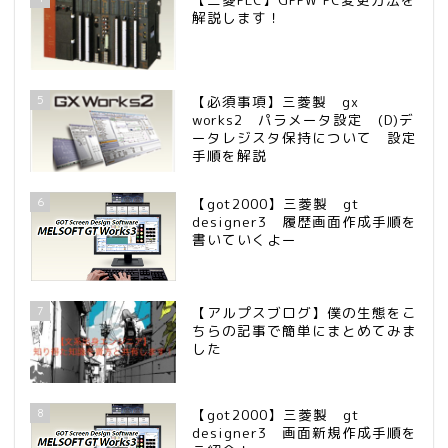
解説します！
5
【必須事項】三菱製 gx
works2 パラメータ設定 (D)デ
ータレジスタ保持について 設定
手順を解説
6
【got2000】三菱製 gt
designer3 履歴画面作成手順を
書いていくよー
7
【アルプスブログ】僕の生態をこ
ちらの記事で簡単にまとめてみま
した
8
【got2000】三菱製 gt
designer3 画面新規作成手順を