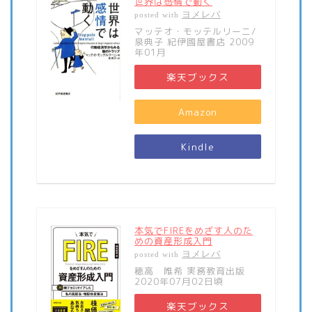
世界は感情で動く
ヨメレバ
posted with
マッテオ・モッテルリーニ/
泉典子 紀伊國屋書店 2009
年01月
楽天ブックス
Amazon
Kindle
本気でFIREをめざす人のた
めの資産形成入門
ヨメレバ
posted with
穂高 唯希 実務教育出版
2020年07月02日頃
楽天ブックス