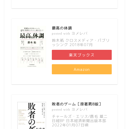
最高の体調
ヨメレバ
posted with
鈴木祐 クロスメディア・パブリ
ッシング 2018年07月
楽天ブックス
Amazon
敗者のゲーム［原著第8版］
ヨメレバ
posted with
チャールズ・エリス/鹿毛 雄二
日経BP 日本経済新聞出版本部
2022年01月07日頃