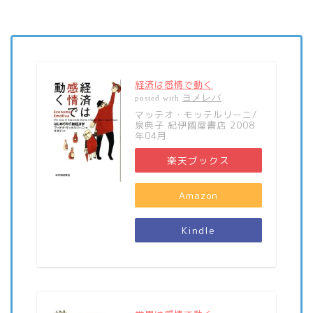
経済は感情で動く
ヨメレバ
posted with
マッテオ・モッテルリーニ/
泉典子 紀伊國屋書店 2008
年04月
楽天ブックス
Amazon
Kindle