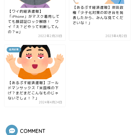
【あるぷす経済遅報】岸田政
【ワイ的経済遅報】
権「少子化対策の叩き台を発
「iPhone」がマスク着用して
表したから、みんな見てくだ
ても顔認証ロック解除！ ワ
さいな！」
イ「え？どやって判断してん
の？w」
2022年2月20日
2023年4月2日
経済記事
【あるぷす経済遅報】ゴール
ドマンサックス「米国株の下
げ？まだまだこんなものじゃ
ないでしょ！？」
2024年4月24日
COMMENT