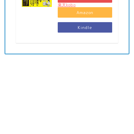
楽天kobo
Amazon
Kindle