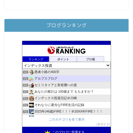
ブログランキング
ランキング
ポイント
ブロ画
愚者小路の400字
1位
アルプスブログ
2位
セミリタイアと富裕層への道
3位
あなたの家計は 100歳まで もちますか？
4位
インデックス投資日記＠川崎
5位
それなりに適当なFIRE生活の記録
6位
2023年(46歳)FIRE！！！＠20XX年FIRE！！！
7位
3階建ての資産形成
8位
このカテゴリを全て表示
降りてからの人生
参加する
9位
スパコンSEが効率的投資で一家セミリタイアするブログ
10位
このブログに投票する