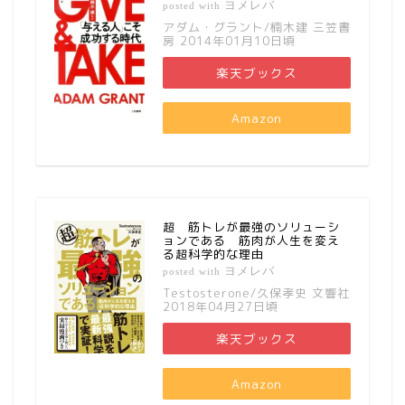
ヨメレバ
posted with
アダム・グラント/楠木建 三笠書
房 2014年01月10日頃
楽天ブックス
Amazon
超 筋トレが最強のソリューシ
ョンである 筋肉が人生を変え
る超科学的な理由
ヨメレバ
posted with
Testosterone/久保孝史 文響社
2018年04月27日頃
楽天ブックス
Amazon