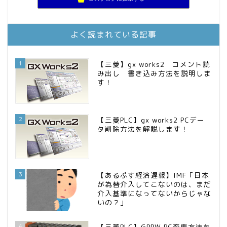
お金に困らない生活（インデックス投資ブログ）
11位
庶民的家族がインデックス投資でセミリタイア目指してみた
12位
FPが実践するお金の知恵を磨く勉強会
13位
よく読まれている記事
MBAのインデックス投資日記
14位
インデックス投資でも富裕層
15位
1
【三菱】gx works2 コメント読
み出し 書き込み方法を説明しま
す！
2
【三菱PLC】gx works2 PCデー
タ削除方法を解説します！
3
【あるぷす経済遅報】IMF「日本
が為替介入してこないのは、まだ
介入基準になってないからじゃな
いの？」
4
【三菱PLC】GPPW PC変更方法を