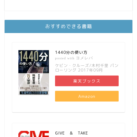
おすすめできる書籍
1440分の使い方
ヨメレバ
posted with
ケビン・クルーズ/木村千里 パン
ローリング 2017年09月
楽天ブックス
Amazon
GIVE ＆ TAKE