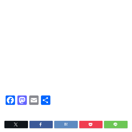
F
M
E
共
a
a
m
有
c
s
ai
e
t
l