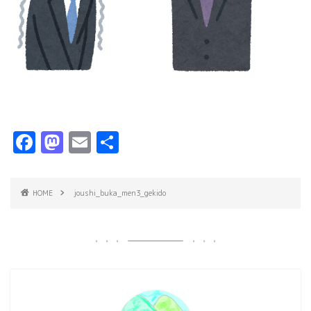
F
M
E
共
a
a
m
有
c
s
ai
HOME
joushi_buka_men3_gekido
e
t
l
b
o
o
d
o
o
k
n