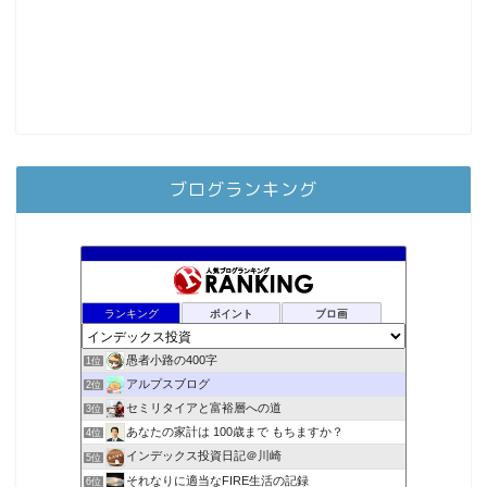
ブログランキング
ランキング
ポイント
ブロ画
愚者小路の400字
1位
アルプスブログ
2位
セミリタイアと富裕層への道
3位
あなたの家計は 100歳まで もちますか？
4位
インデックス投資日記＠川崎
5位
それなりに適当なFIRE生活の記録
6位