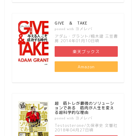
GIVE ＆ TAKE
ヨメレバ
posted with
アダム・グラント/楠木建 三笠書
房 2014年01月10日頃
楽天ブックス
Amazon
超 筋トレが最強のソリューシ
ョンである 筋肉が人生を変え
る超科学的な理由
ヨメレバ
posted with
Testosterone/久保孝史 文響社
2018年04月27日頃