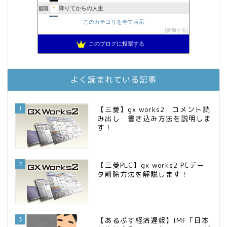
降りてからの人生
7位
2023年(46歳)FIRE！！！＠20XX年FIRE！！！
8位
このカテゴリを全て表示
3階建ての資産形成
参加する
9位
MBAのインデックス投資日記
10位
このブログに投票する
スパコンSEが効率的投資で一家セミリタイアするブログ
11位
お金に困らない生活（インデックス投資ブログ）
12位
庶民的家族がインデックス投資でセミリタイア目指してみた
13位
よく読まれている記事
FPが実践するお金の知恵を磨く勉強会
14位
インデックス投資でも富裕層
15位
1
【三菱】gx works2 コメント読
み出し 書き込み方法を説明しま
す！
2
【三菱PLC】gx works2 PCデー
タ削除方法を解説します！
3
【あるぷす経済遅報】IMF「日本