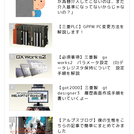
が為替介入してこないのは、まだ
介入基準になってないからじゃな
いの？」
4
【三菱PLC】GPPW PC変更方法を
解説します！
5
【必須事項】三菱製 gx
works2 パラメータ設定 (D)デ
ータレジスタ保持について 設定
手順を解説
6
【got2000】三菱製 gt
designer3 履歴画面作成手順を
書いていくよー
7
【アルプスブログ】僕の生態をこ
ちらの記事で簡単にまとめてみま
した