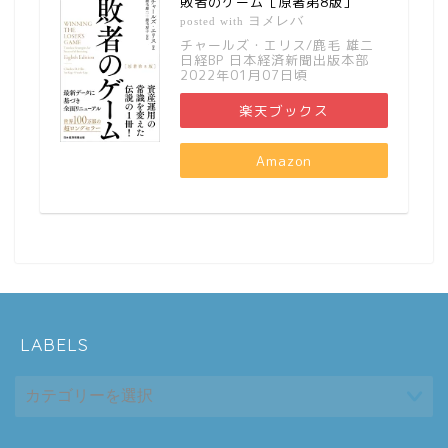
敗者のゲーム［原著第8版］
ヨメレバ
posted with
チャールズ・エリス/鹿毛 雄二
日経BP 日本経済新聞出版本部
2022年01月07日頃
楽天ブックス
Amazon
LABELS