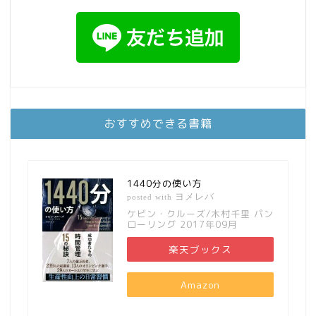
おすすめできる書籍
1440分の使い方
ヨメレバ
posted with
ケビン・クルーズ/木村千里 パン
ローリング 2017年09月
楽天ブックス
Amazon