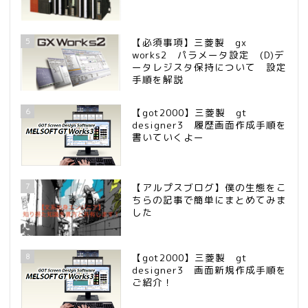
5
【必須事項】三菱製 gx
works2 パラメータ設定 (D)デ
ータレジスタ保持について 設定
手順を解説
6
【got2000】三菱製 gt
designer3 履歴画面作成手順を
書いていくよー
7
【アルプスブログ】僕の生態をこ
ちらの記事で簡単にまとめてみま
した
8
【got2000】三菱製 gt
designer3 画面新規作成手順を
ご紹介！