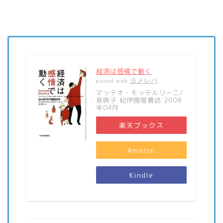
経済は感情で動く
ヨメレバ
posted with
マッテオ・モッテルリーニ/
泉典子 紀伊國屋書店 2008
年04月
楽天ブックス
Amazon
Kindle