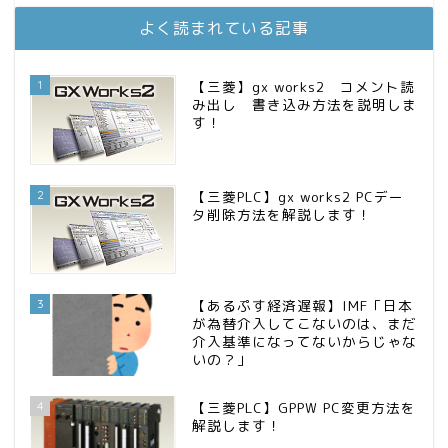
お金に困らない生活（インデックス投資ブログ）
13位
よく読まれている記事
FPが実践するお金の知恵を磨く勉強会
14位
インデックス投資でも富裕層
15位
1
【三菱】gx works2 コメント読
み出し 書き込み方法を説明しま
す！
2
【三菱PLC】gx works2 PCデー
タ削除方法を解説します！
3
【あるぷす経済遅報】IMF「日本
が為替介入してこないのは、まだ
介入基準になってないからじゃな
いの？」
4
【三菱PLC】GPPW PC変更方法を
解説します！