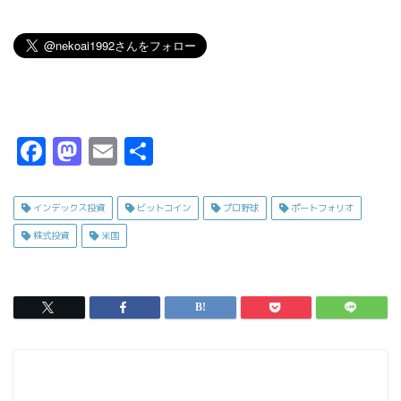
F
M
E
共
a
a
m
有
c
s
ai
インデックス投資
ビットコイン
プロ野球
ポートフォリオ
e
t
l
株式投資
米国
b
o
o
d
o
o
k
n