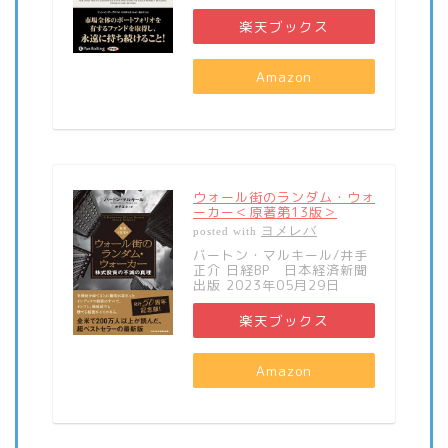
楽天ブックス
Amazon
ウォール街のランダム・ウォ
ーカー＜原著第13版＞
ヨメレバ
posted with
バートン・マルキール/井手
正介 日経BP 日本経済新聞
出版 2023年05月29日
楽天ブックス
Amazon