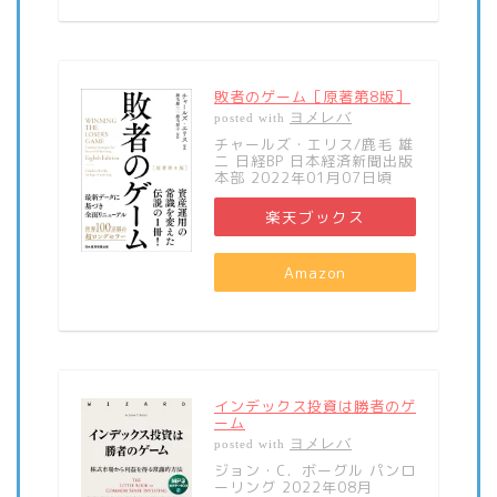
敗者のゲーム［原著第8版］
ヨメレバ
posted with
チャールズ・エリス/鹿毛 雄
二 日経BP 日本経済新聞出版
本部 2022年01月07日頃
楽天ブックス
Amazon
インデックス投資は勝者のゲ
ーム
ヨメレバ
posted with
ジョン・C．ボーグル パンロ
ーリング 2022年08月