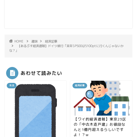
HOME
趣味
経済記事
【あるぷす経済遅報】ドイツ銀行「来年SP500は5100ptに行くんじゃないか
な？」
あわせて読みたい
生活
経済記事
【ワイ的経済遅報】東京23区
の「中古木造戸建」お値段な
んと1億円超えるらしいです
よ！？w