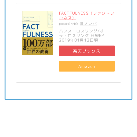
FACTFULNESS（ファクトフ
ルネス）
ヨメレバ
posted with
ハンス・ロスリング/オー
ラ・ロスリング 日経BP
2019年01月12日頃
楽天ブックス
Amazon