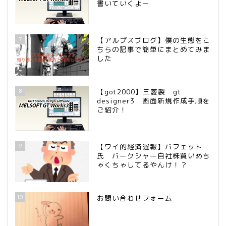
書いていくよー
7
【アルプスブログ】僕の生態をこ
ちらの記事で簡単にまとめてみま
した
8
【got2000】三菱製 gt
designer3 画面新規作成手順を
ご紹介！
9
【ワイ的経済遅報】バフェット
氏 バークシャー自社株買いめち
ゃくちゃしてるやんけ！？
10
お問い合わせフォーム