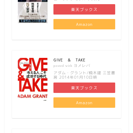
楽天ブックス
Amazon
GIVE ＆ TAKE
ヨメレバ
posted with
アダム・グラント/楠木建 三笠書
房 2014年01月10日頃
楽天ブックス
Amazon