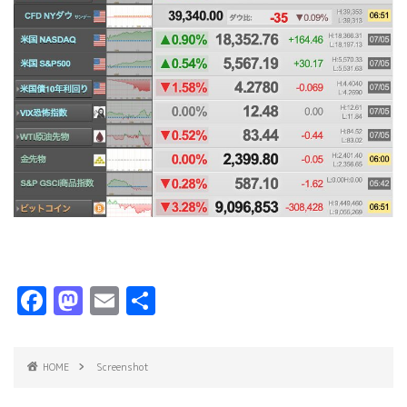
F
M
E
共
a
a
m
有
c
s
ai
HOME
Screenshot
e
t
l