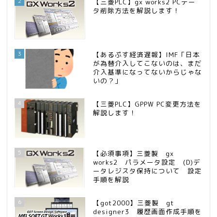
2
【三菱PLC】gx works2 PCデー
タ削除方法を解説します！
3
【あるぷす経済遅報】IMF「日本
が為替介入してこないのは、まだ
介入基準になってないからじゃな
いの？」
4
【三菱PLC】GPPW PC変更方法を
解説します！
5
【必須事項】三菱製 gx
works2 パラメータ設定 (D)デ
ータレジスタ保持について 設定
手順を解説
6
【got2000】三菱製 gt
designer3 履歴画面作成手順を