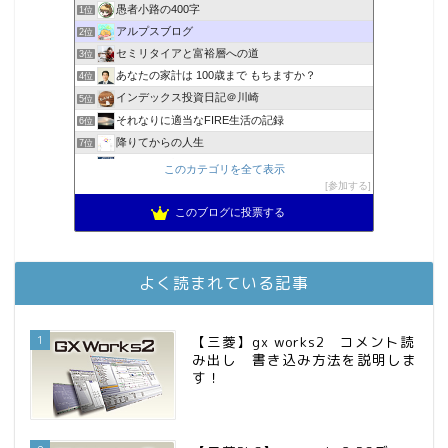
愚者小路の400字
1位
アルプスブログ
2位
セミリタイアと富裕層への道
3位
あなたの家計は 100歳まで もちますか？
4位
インデックス投資日記＠川崎
5位
それなりに適当なFIRE生活の記録
6位
降りてからの人生
7位
2023年(46歳)FIRE！！！＠20XX年FIRE！！！
8位
このカテゴリを全て表示
3階建ての資産形成
参加する
9位
スパコンSEが効率的投資で一家セミリタイアするブログ
10位
このブログに投票する
MBAのインデックス投資日記
11位
お金に困らない生活（インデックス投資ブログ）
12位
庶民的家族がインデックス投資でセミリタイア目指してみた
13位
よく読まれている記事
FPが実践するお金の知恵を磨く勉強会
14位
インデックス投資でも富裕層
15位
1
【三菱】gx works2 コメント読
み出し 書き込み方法を説明しま
す！