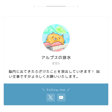
b
o
o
d
o
o
k
n
アルプスの排水
虚言氏
脳内に出てきたふざけたことを放出していきます！ 拙
い文章ですがよろしくお願いいたします。
＼ Follow me ／