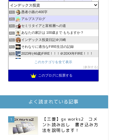
愚者小路の400字
1位
アルプスブログ
2位
セミリタイアと富裕層への道
3位
あなたの家計は 100歳まで もちますか？
4位
インデックス投資日記＠川崎
5位
それなりに適当なFIRE生活の記録
6位
2023年(46歳)FIRE！！！＠20XX年FIRE！！！
7位
3階建ての資産形成
8位
このカテゴリを全て表示
降りてからの人生
参加する
9位
スパコンSEが効率的投資で一家セミリタイアするブログ
10位
このブログに投票する
お金に困らない生活（インデックス投資ブログ）
11位
庶民的家族がインデックス投資でセミリタイア目指してみた
12位
MBAのインデックス投資日記
13位
よく読まれている記事
FPが実践するお金の知恵を磨く勉強会
14位
インデックス投資でも富裕層
15位
【三菱】gx works2 コメ
1
ント読み出し 書き込み方
法を説明します！