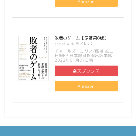
Amazon
敗者のゲーム［原著第8版］
ヨメレバ
posted with
チャールズ・エリス/鹿毛 雄二
日経BP 日本経済新聞出版本部
2022年01月07日頃
楽天ブックス
Amazon