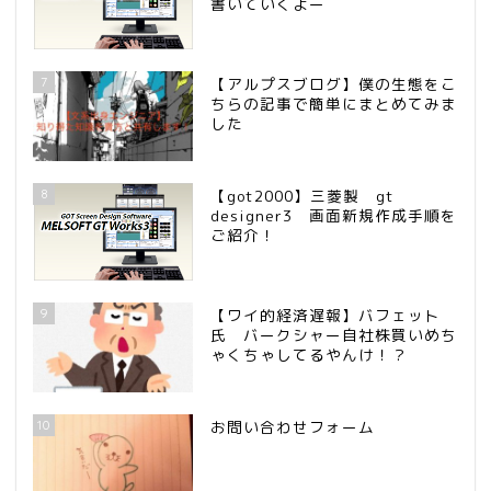
書いていくよー
7
【アルプスブログ】僕の生態をこ
ちらの記事で簡単にまとめてみま
した
8
【got2000】三菱製 gt
designer3 画面新規作成手順を
ご紹介！
9
【ワイ的経済遅報】バフェット
氏 バークシャー自社株買いめち
ゃくちゃしてるやんけ！？
10
お問い合わせフォーム