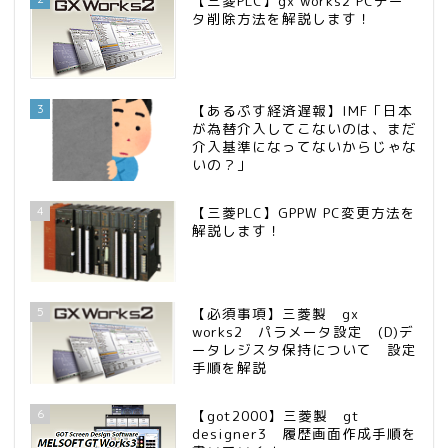
【三菱PLC】gx works2 PCデー
タ削除方法を解説します！
3
【あるぷす経済遅報】IMF「日本
が為替介入してこないのは、まだ
介入基準になってないからじゃな
いの？」
4
【三菱PLC】GPPW PC変更方法を
解説します！
5
【必須事項】三菱製 gx
works2 パラメータ設定 (D)デ
ータレジスタ保持について 設定
手順を解説
6
【got2000】三菱製 gt
designer3 履歴画面作成手順を