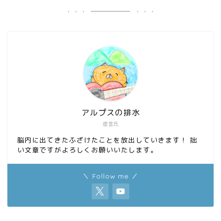
b
o
o
d
o
o
k
n
アルプスの排水
虚言氏
脳内に出てきたふざけたことを放出していきます！ 拙
い文章ですがよろしくお願いいたします。
＼ Follow me ／