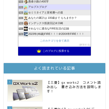
愚者小路の400字
1位
アルプスブログ
2位
セミリタイアと富裕層への道
3位
あなたの家計は 100歳まで もちますか？
4位
インデックス投資日記＠川崎
5位
それなりに適当なFIRE生活の記録
6位
2023年(46歳)FIRE！！！＠20XX年FIRE！！！
7位
降りてからの人生
8位
このカテゴリを全て表示
スパコンSEが効率的投資で一家セミリタイアするブログ
参加する
9位
3階建ての資産形成
10位
このブログに投票する
お金に困らない生活（インデックス投資ブログ）
11位
FPが実践するお金の知恵を磨く勉強会
12位
庶民的家族がインデックス投資でセミリタイア目指してみた
13位
よく読まれている記事
MBAのインデックス投資日記
14位
インデックス投資でも富裕層
15位
1
【三菱】gx works2 コメント読
み出し 書き込み方法を説明しま
す！
2