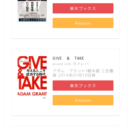
楽天ブックス
Amazon
GIVE ＆ TAKE
ヨメレバ
posted with
アダム・グラント/楠木建 三笠書
房 2014年01月10日頃
楽天ブックス
Amazon