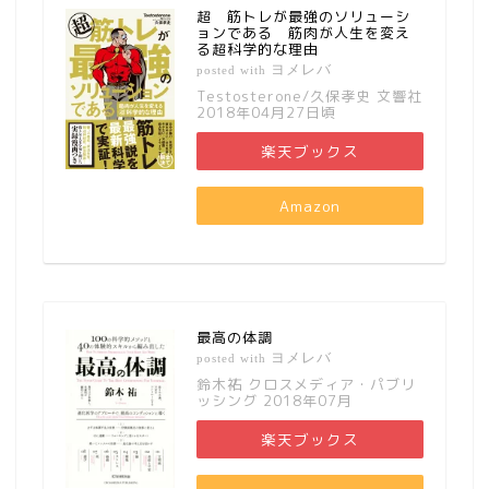
超 筋トレが最強のソリューシ
ョンである 筋肉が人生を変え
る超科学的な理由
ヨメレバ
posted with
Testosterone/久保孝史 文響社
2018年04月27日頃
楽天ブックス
Amazon
最高の体調
ヨメレバ
posted with
鈴木祐 クロスメディア・パブリ
ッシング 2018年07月
楽天ブックス