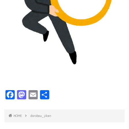
F
M
E
共
a
a
m
有
c
s
ai
HOME
dorobou_jikan
e
t
l