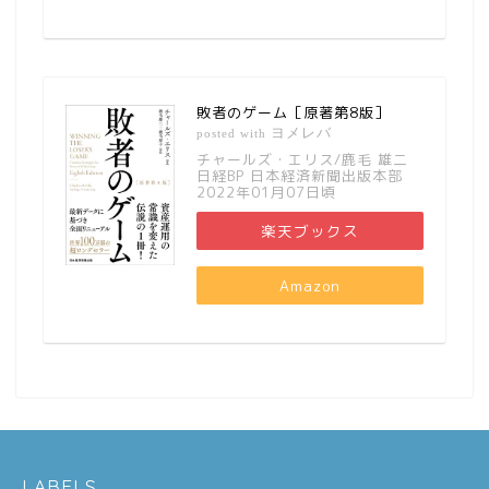
敗者のゲーム［原著第8版］
ヨメレバ
posted with
チャールズ・エリス/鹿毛 雄二
日経BP 日本経済新聞出版本部
2022年01月07日頃
楽天ブックス
Amazon
LABELS