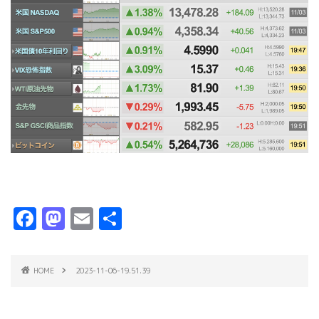
F
M
E
共
a
a
m
有
c
s
ai
HOME
2023-11-06-19.51.39
e
t
l
b
o