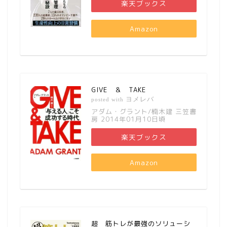
楽天ブックス
Amazon
GIVE ＆ TAKE
ヨメレバ
posted with
アダム・グラント/楠木建 三笠書
房 2014年01月10日頃
楽天ブックス
Amazon
超 筋トレが最強のソリューシ