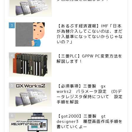
3
【あるぷす経済遅報】IMF「日本
が為替介入してこないのは、まだ
介入基準になってないからじゃな
いの？」
4
【三菱PLC】GPPW PC変更方法を
解説します！
5
【必須事項】三菱製 gx
works2 パラメータ設定 (D)デ
ータレジスタ保持について 設定
手順を解説
6
【got2000】三菱製 gt
designer3 履歴画面作成手順を
書いていくよー