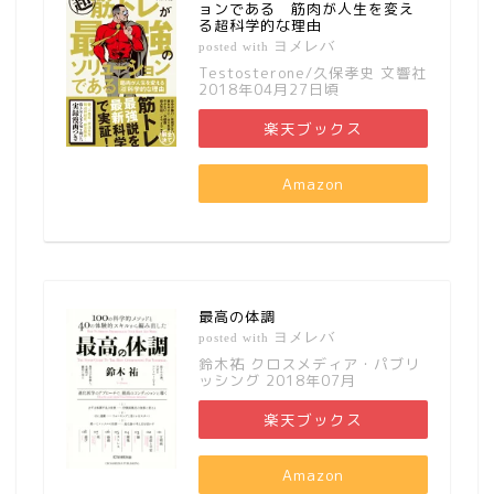
ョンである 筋肉が人生を変え
る超科学的な理由
ヨメレバ
posted with
Testosterone/久保孝史 文響社
2018年04月27日頃
楽天ブックス
Amazon
最高の体調
ヨメレバ
posted with
鈴木祐 クロスメディア・パブリ
ッシング 2018年07月
楽天ブックス
Amazon