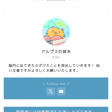
o
d
o
o
k
n
アルプスの排水
虚言氏
脳内に出てきたふざけたことを放出していきます！ 拙
い文章ですがよろしくお願いいたします。
＼ Follow me ／
登録者には自家製きむち差し上げてます。