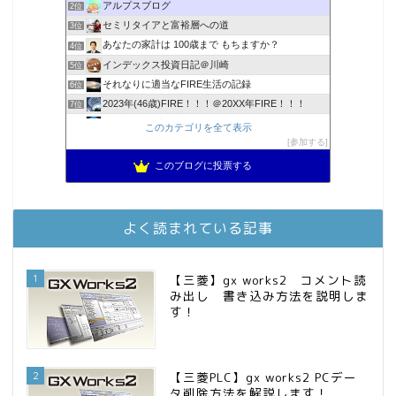
アルプスブログ
2位
セミリタイアと富裕層への道
3位
あなたの家計は 100歳まで もちますか？
4位
インデックス投資日記＠川崎
5位
それなりに適当なFIRE生活の記録
6位
2023年(46歳)FIRE！！！＠20XX年FIRE！！！
7位
3階建ての資産形成
8位
このカテゴリを全て表示
降りてからの人生
参加する
9位
スパコンSEが効率的投資で一家セミリタイアするブログ
10位
このブログに投票する
お金に困らない生活（インデックス投資ブログ）
11位
庶民的家族がインデックス投資でセミリタイア目指してみた
12位
FPが実践するお金の知恵を磨く勉強会
13位
よく読まれている記事
MBAのインデックス投資日記
14位
インデックス投資でも富裕層
15位
1
【三菱】gx works2 コメント読
み出し 書き込み方法を説明しま
す！
2
【三菱PLC】gx works2 PCデー
タ削除方法を解説します！