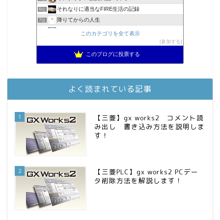
それなりに適当なFIRE生活の記録
6位
降りてからの人生
7位
2023年(46歳)FIRE！！！＠20XX年FIRE！！！
8位
このカテゴリを全て表示
3階建ての資産形成
参加する
9位
スパコンSEが効率的投資で一家セミリタイアするブログ
10位
このブログに投票する
MBAのインデックス投資日記
11位
お金に困らない生活（インデックス投資ブログ）
12位
庶民的家族がインデックス投資でセミリタイア目指してみた
13位
よく読まれている記事
FPが実践するお金の知恵を磨く勉強会
14位
インデックス投資でも富裕層
15位
1
【三菱】gx works2 コメント読
み出し 書き込み方法を説明しま
す！
2
【三菱PLC】gx works2 PCデー
タ削除方法を解説します！