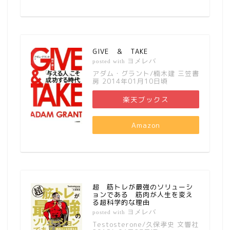
GIVE ＆ TAKE
ヨメレバ
posted with
アダム・グラント/楠木建 三笠書
房 2014年01月10日頃
楽天ブックス
Amazon
超 筋トレが最強のソリューシ
ョンである 筋肉が人生を変え
る超科学的な理由
ヨメレバ
posted with
Testosterone/久保孝史 文響社