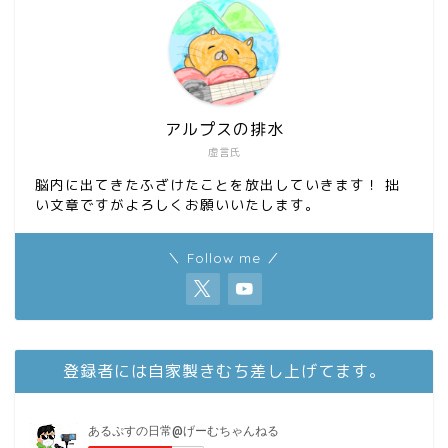
k
n
アルプスの排水
虚言氏
脳内に出てきたふざけたことを放出していきます！ 拙
い文章ですがよろしくお願いいたします。
＼ Follow me ／
登録者には自家製きむち差し上げてます。