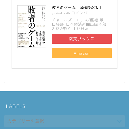
敗者のゲーム［原著第8版］
ヨメレバ
posted with
チャールズ・エリス/鹿毛 雄二
日経BP 日本経済新聞出版本部
2022年01月07日頃
楽天ブックス
Amazon
LABELS