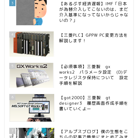
3
【あるぷす経済遅報】IMF「日本
が為替介入してこないのは、まだ
介入基準になってないからじゃな
いの？」
4
【三菱PLC】GPPW PC変更方法を
解説します！
5
【必須事項】三菱製 gx
works2 パラメータ設定 (D)デ
ータレジスタ保持について 設定
手順を解説
6
【got2000】三菱製 gt
designer3 履歴画面作成手順を
書いていくよー
7
【アルプスブログ】僕の生態をこ
ちらの記事で簡単にまとめてみま