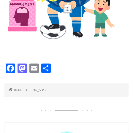
F
M
E
共
a
a
m
有
c
s
ai
HOME
IMG_5562
e
t
l
b
o
o
d
o
o