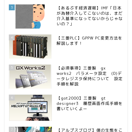
3
【あるぷす経済遅報】IMF「日本
が為替介入してこないのは、まだ
介入基準になってないからじゃな
いの？」
4
【三菱PLC】GPPW PC変更方法を
解説します！
5
【必須事項】三菱製 gx
works2 パラメータ設定 (D)デ
ータレジスタ保持について 設定
手順を解説
6
【got2000】三菱製 gt
designer3 履歴画面作成手順を
書いていくよー
7
【アルプスブログ】僕の生態をこ