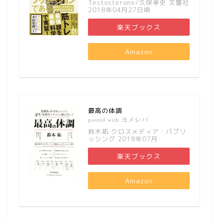
Testosterone/久保孝史 文響社
2018年04月27日頃
楽天ブックス
Amazon
最高の体調
ヨメレバ
posted with
鈴木祐 クロスメディア・パブリ
ッシング 2018年07月
楽天ブックス
Amazon