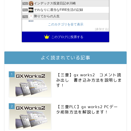
インデックス投資日記＠川崎
5位
それなりに適当なFIRE生活の記録
6位
降りてからの人生
7位
2023年(46歳)FIRE！！！＠20XX年FIRE！！！
8位
このカテゴリを全て表示
3階建ての資産形成
参加する
9位
スパコンSEが効率的投資で一家セミリタイアするブログ
10位
このブログに投票する
MBAのインデックス投資日記
11位
庶民的家族がインデックス投資でセミリタイア目指してみた
12位
お金に困らない生活（インデックス投資ブログ）
13位
よく読まれている記事
FPが実践するお金の知恵を磨く勉強会
14位
インデックス投資でも富裕層
15位
1
【三菱】gx works2 コメント読
み出し 書き込み方法を説明しま
す！
2
【三菱PLC】gx works2 PCデー
タ削除方法を解説します！