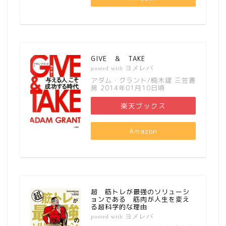
GIVE ＆ TAKE
ヨメレバ
posted with
アダム・グラント/楠木建 三笠書
房 2014年01月10日頃
楽天ブックス
Amazon
超 筋トレが最強のソリューシ
ョンである 筋肉が人生を変え
る超科学的な理由
ヨメレバ
posted with