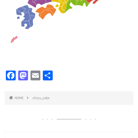
F
M
E
共
a
a
m
有
c
s
ai
HOME
chizu_color
e
t
l
b
o
o
d
o
o