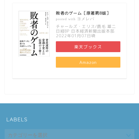
敗者のゲーム［原著第8版］
ヨメレバ
posted with
チャールズ・エリス/鹿毛 雄二
日経BP 日本経済新聞出版本部
2022年01月07日頃
楽天ブックス
Amazon
LABELS