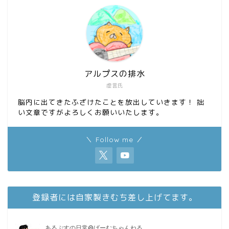
k
n
アルプスの排水
虚言氏
脳内に出てきたふざけたことを放出していきます！ 拙
い文章ですがよろしくお願いいたします。
＼ Follow me ／
登録者には自家製きむち差し上げてます。