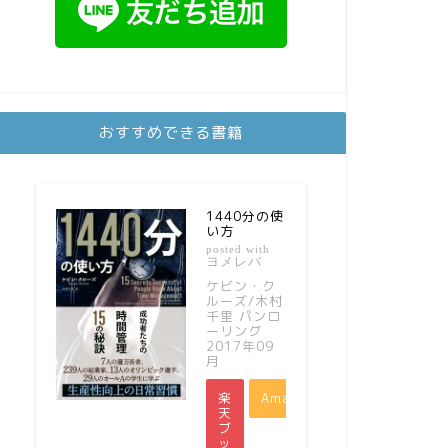
おすすめできる書籍
1440分の使
い方
posted with
ヨメレバ
ケビン・ク
ルーズ/木村
千里 パンロ
ーリング
2017年09
月
楽
Amazon
天
ブ
ッ