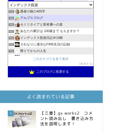
愚者小路の400字
1位
アルプスブログ
2位
セミリタイアと富裕層への道
3位
あなたの家計は 100歳まで もちますか？
4位
インデックス投資日記＠川崎
5位
それなりに適当なFIRE生活の記録
6位
降りてからの人生
7位
2023年(46歳)FIRE！！！＠20XX年FIRE！！！
8位
このカテゴリを全て表示
MBAのインデックス投資日記
参加する
9位
スパコンSEが効率的投資で一家セミリタイアするブログ
10位
このブログに投票する
3階建ての資産形成
11位
お金に困らない生活（インデックス投資ブログ）
12位
庶民的家族がインデックス投資でセミリタイア目指してみた
13位
よく読まれている記事
FPが実践するお金の知恵を磨く勉強会
14位
インデックス投資でも富裕層
15位
【三菱】gx works2 コメ
1
ント読み出し 書き込み方
法を説明します！