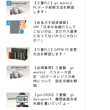
【三菱PLC】gx works2
2
PCデータ削除方法を解説
します！
【あるぷす経済遅報】
3
IMF「日本が為替介入して
こないのは、まだ介入基準
になってないからじゃない
の？」
【三菱PLC】GPPW PC変更
4
方法を解説します！
【必須事項】三菱製 gx
5
works2 パラメータ設
定 (D)データレジスタ保
持について 設定手順を解
説
【got2000】三菱製 gt
6
designer3 履歴画面作成
手順を書いていくよー