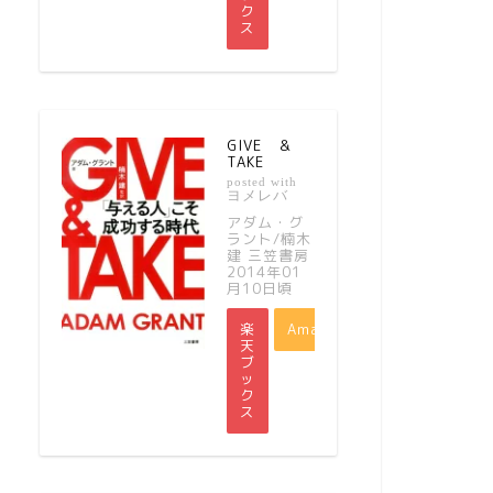
ク
ス
GIVE ＆
TAKE
posted with
ヨメレバ
アダム・グ
ラント/楠木
建 三笠書房
2014年01
月10日頃
楽
Amazon
天
ブ
ッ
ク
ス