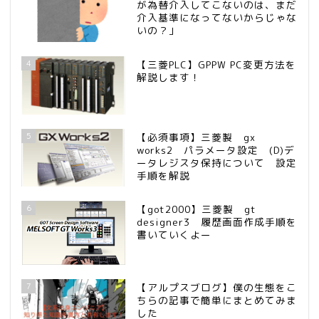
が為替介入してこないのは、まだ
介入基準になってないからじゃな
いの？」
4
【三菱PLC】GPPW PC変更方法を
解説します！
5
【必須事項】三菱製 gx
works2 パラメータ設定 (D)デ
ータレジスタ保持について 設定
手順を解説
6
【got2000】三菱製 gt
designer3 履歴画面作成手順を
書いていくよー
7
【アルプスブログ】僕の生態をこ
ちらの記事で簡単にまとめてみま
した