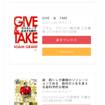
GIVE ＆ TAKE
ヨメレバ
posted with
アダム・グラント/楠木建 三笠書
房 2014年01月10日頃
楽天ブックス
Amazon
超 筋トレが最強のソリューシ
ョンである 筋肉が人生を変え
る超科学的な理由
ヨメレバ
posted with
Testosterone/久保孝史 文響社
2018年04月27日頃