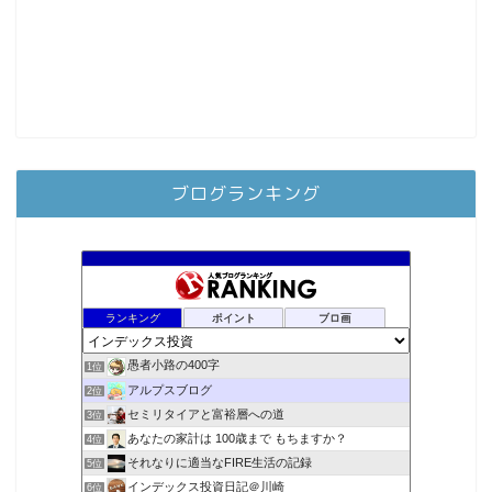
ブログランキング
ランキング
ポイント
ブロ画
愚者小路の400字
1位
アルプスブログ
2位
セミリタイアと富裕層への道
3位
あなたの家計は 100歳まで もちますか？
4位
それなりに適当なFIRE生活の記録
5位
インデックス投資日記＠川崎
6位