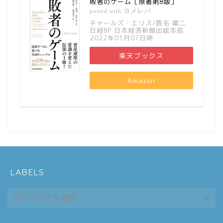
敗者のゲーム［原著第8版］
ヨメレバ
posted with
チャールズ・エリス/鹿毛 雄二
日経BP 日本経済新聞出版本部
2022年01月07日頃
楽天ブックス
Amazon
LABELS