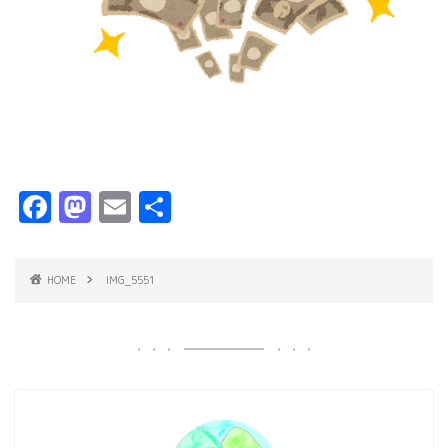
F
M
E
共
a
a
m
有
c
s
ai
HOME
IMG_5551
e
t
l
b
o
o
d
o
o
k
n