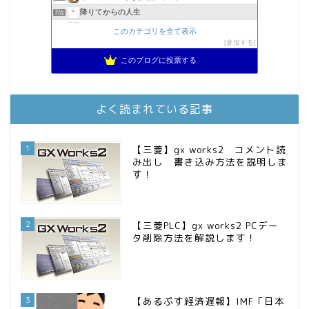
降りてからの人生
7位
スパコンSEが効率的投資で一家セミリタイアするブログ
8位
このカテゴリを全て表示
MBAのインデックス投資日記
参加する
9位
2023年(46歳)FIRE！！！＠20XX年FIRE！！！
10位
このブログに投票する
3階建ての資産形成
11位
お金に困らない生活（インデックス投資ブログ）
12位
庶民的家族がインデックス投資でセミリタイア目指してみた
13位
よく読まれている記事
FPが実践するお金の知恵を磨く勉強会
14位
インデックス投資でも富裕層
15位
1
【三菱】gx works2 コメント読
み出し 書き込み方法を説明しま
す！
2
【三菱PLC】gx works2 PCデー
タ削除方法を解説します！
3
【あるぷす経済遅報】IMF「日本