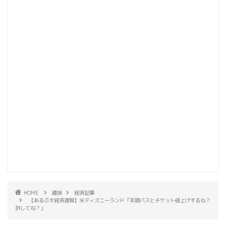
HOME
趣味
経済記事
【あるぷす経済遅報】米ディズニーランド「年間パスとチケット値上げするね？
許してね？」