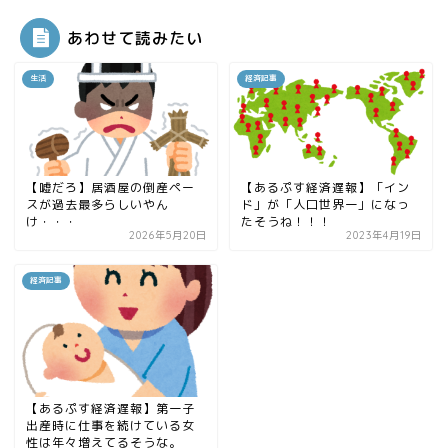
あわせて読みたい
生活
経済記事
【嘘だろ】居酒屋の倒産ペー
【あるぷす経済遅報】「イン
スが過去最多らしいやん
ド」が「人口世界一」になっ
け・・・
たそうね！！！
2026年5月20日
2023年4月19日
経済記事
【あるぷす経済遅報】第一子
出産時に仕事を続けている女
性は年々増えてるそうな。