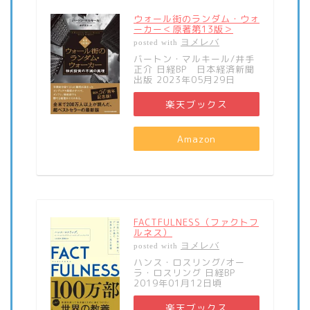
ウォール街のランダム・ウォ
ーカー＜原著第13版＞
ヨメレバ
posted with
バートン・マルキール/井手
正介 日経BP 日本経済新聞
出版 2023年05月29日
楽天ブックス
Amazon
FACTFULNESS（ファクトフ
ルネス）
ヨメレバ
posted with
ハンス・ロスリング/オー
ラ・ロスリング 日経BP
2019年01月12日頃
楽天ブックス