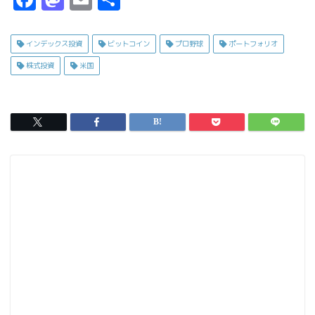
a
a
m
有
c
s
ai
インデックス投資
ビットコイン
プロ野球
ポートフォリオ
e
t
l
株式投資
米国
b
o
o
d
o
o
k
n