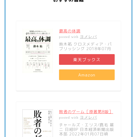
最高の体調
ヨメレバ
posted with
鈴木祐 クロスメディア・パ
ブリッシング 2018年07月
楽天ブックス
Amazon
敗者のゲーム［原著第8版］
ヨメレバ
posted with
チャールズ・エリス/鹿毛 雄
二 日経BP 日本経済新聞出版
本部 2022年01月07日頃