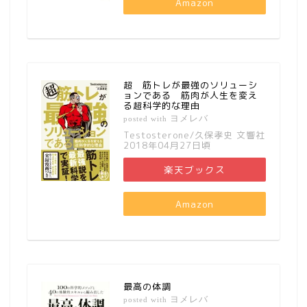
Amazon
超 筋トレが最強のソリューシ
ョンである 筋肉が人生を変え
る超科学的な理由
ヨメレバ
posted with
Testosterone/久保孝史 文響社
2018年04月27日頃
楽天ブックス
Amazon
最高の体調
ヨメレバ
posted with