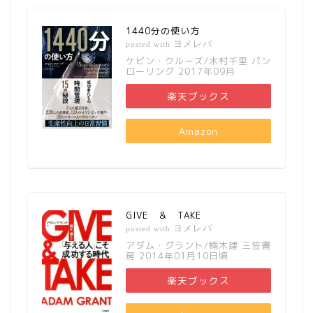
1440分の使い方
ヨメレバ
posted with
ケビン・クルーズ/木村千里 パン
ローリング 2017年09月
楽天ブックス
Amazon
GIVE ＆ TAKE
ヨメレバ
posted with
アダム・グラント/楠木建 三笠書
房 2014年01月10日頃
楽天ブックス