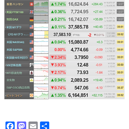
F
M
E
共