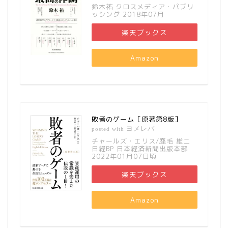
鈴木祐 クロスメディア・パブリ
ッシング 2018年07月
楽天ブックス
Amazon
敗者のゲーム［原著第8版］
ヨメレバ
posted with
チャールズ・エリス/鹿毛 雄二
日経BP 日本経済新聞出版本部
2022年01月07日頃
楽天ブックス
Amazon