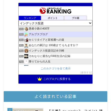
ランキング
ポイント
ブロ画
愚者小路の400字
1位
アルプスブログ
2位
セミリタイアと富裕層への道
3位
あなたの家計は 100歳まで もちますか？
4位
インデックス投資日記＠川崎
5位
それなりに適当なFIRE生活の記録
6位
降りてからの人生
7位
2023年(46歳)FIRE！！！＠20XX年FIRE！！！
8位
このカテゴリを全て表示
3階建ての資産形成
参加する
9位
スパコンSEが効率的投資で一家セミリタイアするブログ
10位
このブログに投票する
MBAのインデックス投資日記
11位
庶民的家族がインデックス投資でセミリタイア目指してみた
12位
お金に困らない生活（インデックス投資ブログ）
13位
よく読まれている記事
FPが実践するお金の知恵を磨く勉強会
14位
インデックス投資でも富裕層
15位
1
【三菱】gx works2 コメント読