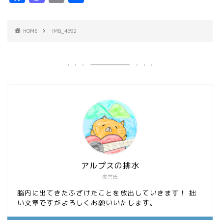
a
a
m
有
c
s
ai
HOME
IMG_4592
e
t
l
b
o
o
d
o
o
k
n
アルプスの排水
虚言氏
脳内に出てきたふざけたことを放出していきます！ 拙
い文章ですがよろしくお願いいたします。