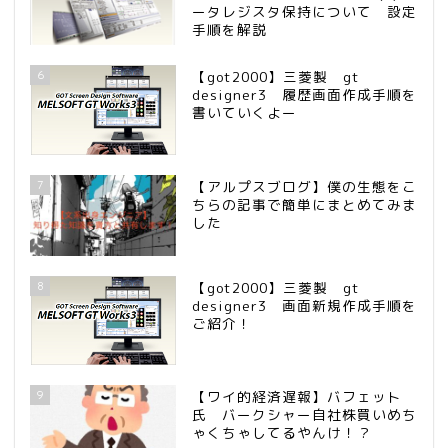
ータレジスタ保持について 設定
手順を解説
6
【got2000】三菱製 gt
designer3 履歴画面作成手順を
書いていくよー
7
【アルプスブログ】僕の生態をこ
ちらの記事で簡単にまとめてみま
した
8
【got2000】三菱製 gt
designer3 画面新規作成手順を
ご紹介！
9
【ワイ的経済遅報】バフェット
氏 バークシャー自社株買いめち
ゃくちゃしてるやんけ！？