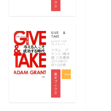
ク
ス
GIVE ＆
TAKE
posted with
ヨメレバ
アダム・グ
ラント/楠木
建 三笠書房
2014年01
月10日頃
楽
Amazon
天
ブ
ッ
ク
ス