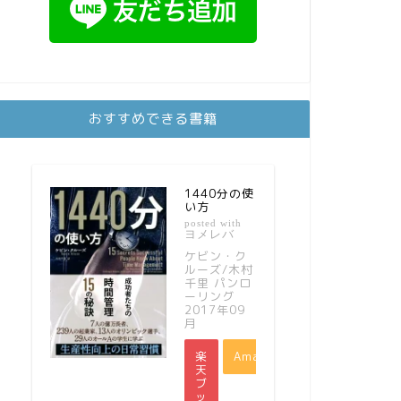
おすすめできる書籍
1440分の使
い方
posted with
ヨメレバ
ケビン・ク
ルーズ/木村
千里 パンロ
ーリング
2017年09
月
楽
Amazon
天
ブ
ッ