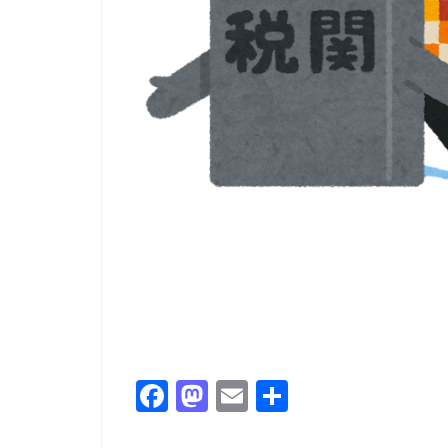
F
M
E
共
a
a
m
有