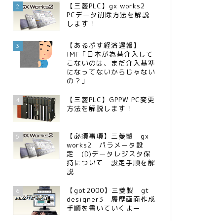
【三菱PLC】gx works2
2
PCデータ削除方法を解説
します！
【あるぷす経済遅報】
3
IMF「日本が為替介入して
こないのは、まだ介入基準
になってないからじゃない
の？」
【三菱PLC】GPPW PC変更
4
方法を解説します！
【必須事項】三菱製 gx
5
works2 パラメータ設
定 (D)データレジスタ保
持について 設定手順を解
説
【got2000】三菱製 gt
6
designer3 履歴画面作成
手順を書いていくよー