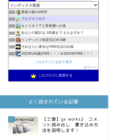
愚者小路の400字
1位
アルプスブログ
2位
セミリタイアと富裕層への道
3位
あなたの家計は 100歳まで もちますか？
4位
インデックス投資日記＠川崎
5位
それなりに適当なFIRE生活の記録
6位
2023年(46歳)FIRE！！！＠20XX年FIRE！！！
7位
降りてからの人生
8位
このカテゴリを全て表示
スパコンSEが効率的投資で一家セミリタイアするブログ
参加する
9位
3階建ての資産形成
10位
このブログに投票する
お金に困らない生活（インデックス投資ブログ）
11位
FPが実践するお金の知恵を磨く勉強会
12位
庶民的家族がインデックス投資でセミリタイア目指してみた
13位
よく読まれている記事
MBAのインデックス投資日記
14位
インデックス投資でも富裕層
15位
【三菱】gx works2 コメ
1
ント読み出し 書き込み方
法を説明します！