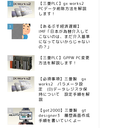
【三菱PLC】gx works2
2
PCデータ削除方法を解説
します！
【あるぷす経済遅報】
3
IMF「日本が為替介入して
こないのは、まだ介入基準
になってないからじゃない
の？」
【三菱PLC】GPPW PC変更
4
方法を解説します！
【必須事項】三菱製 gx
5
works2 パラメータ設
定 (D)データレジスタ保
持について 設定手順を解
説
【got2000】三菱製 gt
6
designer3 履歴画面作成
手順を書いていくよー