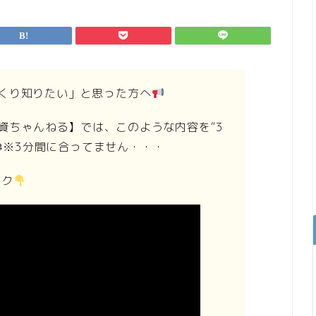
くり知りたい」と思った方へ
す投資ちゃんねる】では、このような内容を“3
※3分間に合ってません・・・
ック