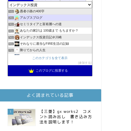
愚者小路の400字
1位
アルプスブログ
2位
セミリタイアと富裕層への道
3位
あなたの家計は 100歳まで もちますか？
4位
インデックス投資日記＠川崎
5位
それなりに適当なFIRE生活の記録
6位
降りてからの人生
7位
2023年(46歳)FIRE！！！＠20XX年FIRE！！！
8位
このカテゴリを全て表示
3階建ての資産形成
参加する
9位
スパコンSEが効率的投資で一家セミリタイアするブログ
10位
このブログに投票する
MBAのインデックス投資日記
11位
庶民的家族がインデックス投資でセミリタイア目指してみた
12位
お金に困らない生活（インデックス投資ブログ）
13位
よく読まれている記事
FPが実践するお金の知恵を磨く勉強会
14位
インデックス投資でも富裕層
15位
【三菱】gx works2 コメ
1
ント読み出し 書き込み方
法を説明します！