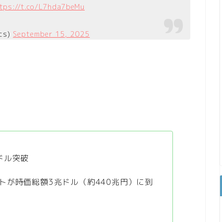
tps://t.co/L7hda7beMu
cs)
September 15, 2025
ドル突破
トが時価総額3兆ドル（約440兆円）に到