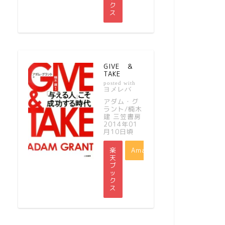
ク
ス
GIVE ＆
TAKE
posted with
ヨメレバ
アダム・グ
ラント/楠木
建 三笠書房
2014年01
月10日頃
楽
Amazon
天
ブ
ッ
ク
ス