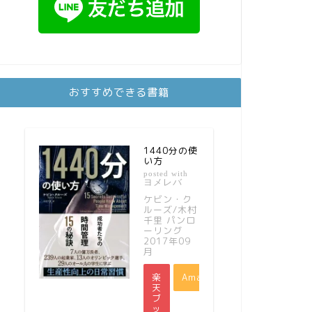
おすすめできる書籍
1440分の使
い方
posted with
ヨメレバ
ケビン・ク
ルーズ/木村
千里 パンロ
ーリング
2017年09
月
楽
Amazon
天
ブ
ッ