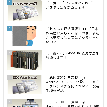
2
【三菱PLC】gx works2 PCデー
タ削除方法を解説します！
3
【あるぷす経済遅報】IMF「日本
が為替介入してこないのは、まだ
介入基準になってないからじゃな
いの？」
4
【三菱PLC】GPPW PC変更方法を
解説します！
5
【必須事項】三菱製 gx
works2 パラメータ設定 (D)デ
ータレジスタ保持について 設定
手順を解説
6
【got2000】三菱製 gt
designer3 履歴画面作成手順を