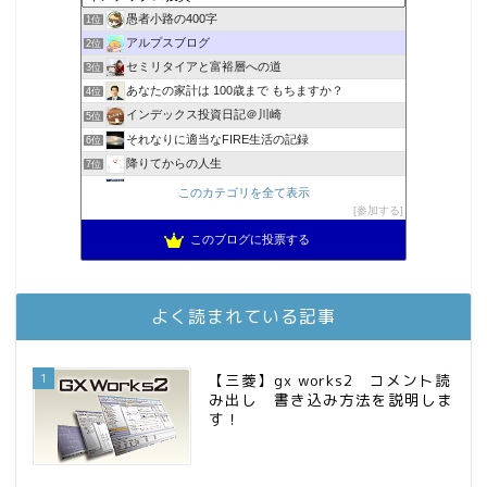
愚者小路の400字
1位
アルプスブログ
2位
セミリタイアと富裕層への道
3位
あなたの家計は 100歳まで もちますか？
4位
インデックス投資日記＠川崎
5位
それなりに適当なFIRE生活の記録
6位
降りてからの人生
7位
2023年(46歳)FIRE！！！＠20XX年FIRE！！！
8位
このカテゴリを全て表示
MBAのインデックス投資日記
参加する
9位
スパコンSEが効率的投資で一家セミリタイアするブログ
10位
このブログに投票する
3階建ての資産形成
11位
お金に困らない生活（インデックス投資ブログ）
12位
庶民的家族がインデックス投資でセミリタイア目指してみた
13位
よく読まれている記事
FPが実践するお金の知恵を磨く勉強会
14位
インデックス投資でも富裕層
15位
1
【三菱】gx works2 コメント読
み出し 書き込み方法を説明しま
す！