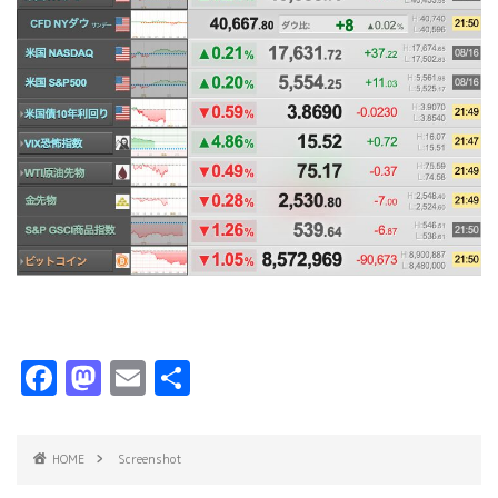
F
M
E
共
a
a
m
有
c
s
ai
HOME
Screenshot
e
t
l