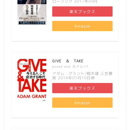
ローリング 2017年09月
楽天ブックス
Amazon
GIVE ＆ TAKE
ヨメレバ
posted with
アダム・グラント/楠木建 三笠書
房 2014年01月10日頃
楽天ブックス
Amazon