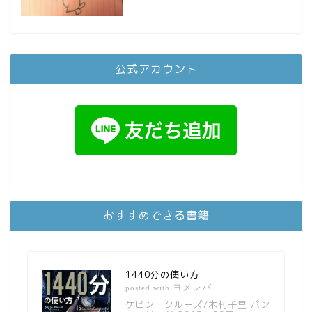
公式アカウント
おすすめできる書籍
1440分の使い方
ヨメレバ
posted with
ケビン・クルーズ/木村千里 パン