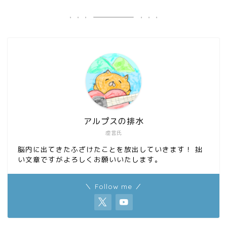
b
o
o
d
o
o
k
n
アルプスの排水
虚言氏
脳内に出てきたふざけたことを放出していきます！ 拙
い文章ですがよろしくお願いいたします。
＼ Follow me ／