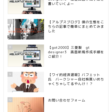
書いていくよー
7
【アルプスブログ】僕の生態をこ
ちらの記事で簡単にまとめてみま
した
8
【got2000】三菱製 gt
designer3 画面新規作成手順を
ご紹介！
9
【ワイ的経済遅報】バフェット
氏 バークシャー自社株買いめち
ゃくちゃしてるやんけ！？
10
お問い合わせフォーム