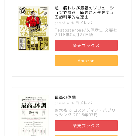
超 筋トレが最強のソリューシ
ョンである 筋肉が人生を変え
る超科学的な理由
ヨメレバ
posted with
Testosterone/久保孝史 文響社
2018年04月27日頃
楽天ブックス
Amazon
最高の体調
ヨメレバ
posted with
鈴木祐 クロスメディア・パブリ
ッシング 2018年07月
楽天ブックス