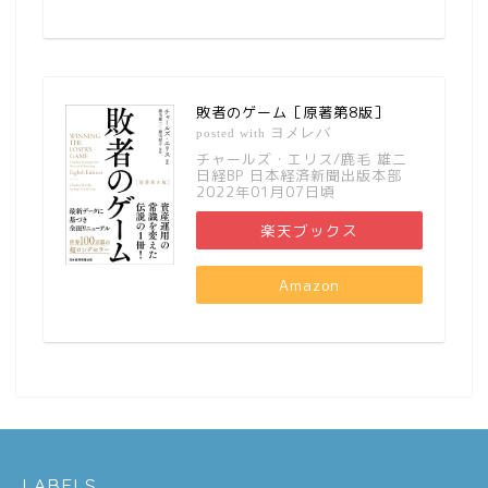
敗者のゲーム［原著第8版］
ヨメレバ
posted with
チャールズ・エリス/鹿毛 雄二
日経BP 日本経済新聞出版本部
2022年01月07日頃
楽天ブックス
Amazon
LABELS