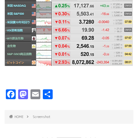
F
M
E
共
a
a
m
有
c
s
ai
HOME
Screenshot
e
t
l
b
o