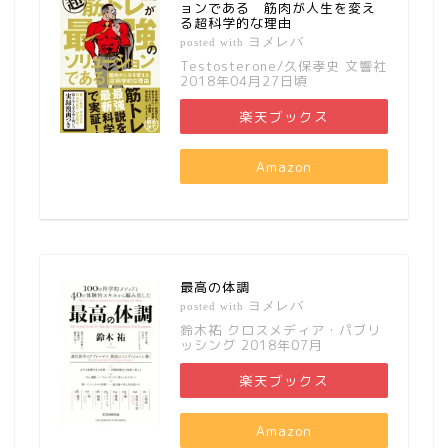
ョンである 筋肉が人生を変え
る超科学的な理由
ヨメレバ
posted with
Testosterone/久保孝史 文響社
2018年04月27日頃
楽天ブックス
Amazon
最高の体調
ヨメレバ
posted with
鈴木祐 クロスメディア・パブリ
ッシング 2018年07月
楽天ブックス
Amazon