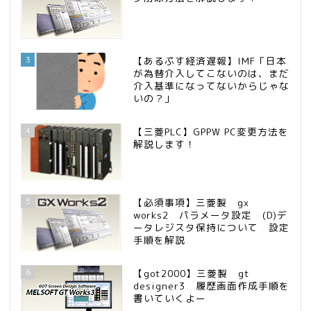
3
【あるぷす経済遅報】IMF「日本
が為替介入してこないのは、まだ
介入基準になってないからじゃな
いの？」
4
【三菱PLC】GPPW PC変更方法を
解説します！
5
【必須事項】三菱製 gx
works2 パラメータ設定 (D)デ
ータレジスタ保持について 設定
手順を解説
6
【got2000】三菱製 gt
designer3 履歴画面作成手順を
書いていくよー