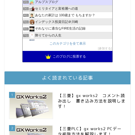
アルプスブログ
2位
セミリタイアと富裕層への道
3位
あなたの家計は 100歳まで もちますか？
4位
インデックス投資日記＠川崎
5位
それなりに適当なFIRE生活の記録
6位
降りてからの人生
7位
2023年(46歳)FIRE！！！＠20XX年FIRE！！！
8位
このカテゴリを全て表示
MBAのインデックス投資日記
参加する
9位
スパコンSEが効率的投資で一家セミリタイアするブログ
10位
このブログに投票する
3階建ての資産形成
11位
お金に困らない生活（インデックス投資ブログ）
12位
庶民的家族がインデックス投資でセミリタイア目指してみた
13位
よく読まれている記事
FPが実践するお金の知恵を磨く勉強会
14位
インデックス投資でも富裕層
15位
1
【三菱】gx works2 コメント読
み出し 書き込み方法を説明しま
す！
2
【三菱PLC】gx works2 PCデー
タ削除方法を解説します！