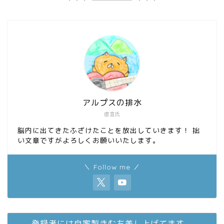
o
d
o
o
k
n
アルプスの排水
虚言氏
脳内に出てきたふざけたことを放出していきます！ 拙
い文章ですがよろしくお願いいたします。
＼ Follow me ／
登録者には自家製きむち差し上げてます。