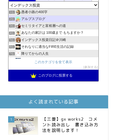
愚者小路の400字
1位
アルプスブログ
2位
セミリタイアと富裕層への道
3位
あなたの家計は 100歳まで もちますか？
4位
インデックス投資日記＠川崎
5位
それなりに適当なFIRE生活の記録
6位
降りてからの人生
7位
2023年(46歳)FIRE！！！＠20XX年FIRE！！！
8位
このカテゴリを全て表示
3階建ての資産形成
参加する
9位
スパコンSEが効率的投資で一家セミリタイアするブログ
10位
このブログに投票する
MBAのインデックス投資日記
11位
お金に困らない生活（インデックス投資ブログ）
12位
庶民的家族がインデックス投資でセミリタイア目指してみた
13位
よく読まれている記事
FPが実践するお金の知恵を磨く勉強会
14位
インデックス投資でも富裕層
15位
【三菱】gx works2 コメ
1
ント読み出し 書き込み方
法を説明します！