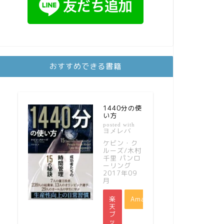
おすすめできる書籍
1440分の使
い方
posted with
ヨメレバ
ケビン・ク
ルーズ/木村
千里 パンロ
ーリング
2017年09
月
楽
Amazon
天
ブ
ッ