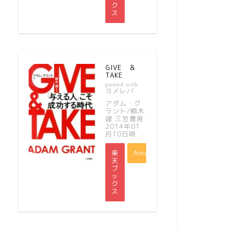
ク
ス
GIVE ＆
TAKE
posted with
ヨメレバ
アダム・グ
ラント/楠木
建 三笠書房
2014年01
月10日頃
楽
Amazon
天
ブ
ッ
ク
ス