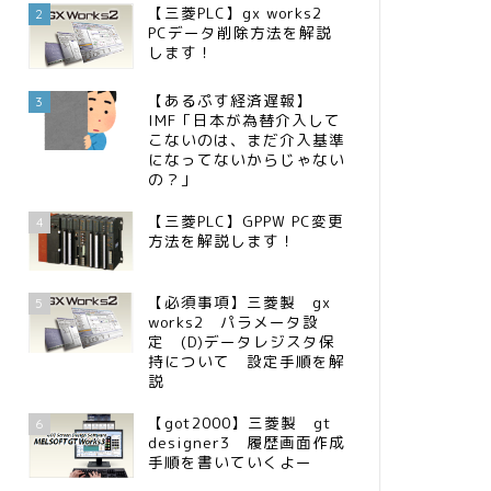
【三菱PLC】gx works2
2
PCデータ削除方法を解説
します！
【あるぷす経済遅報】
3
IMF「日本が為替介入して
こないのは、まだ介入基準
になってないからじゃない
の？」
【三菱PLC】GPPW PC変更
4
方法を解説します！
【必須事項】三菱製 gx
5
works2 パラメータ設
定 (D)データレジスタ保
持について 設定手順を解
説
【got2000】三菱製 gt
6
designer3 履歴画面作成
手順を書いていくよー