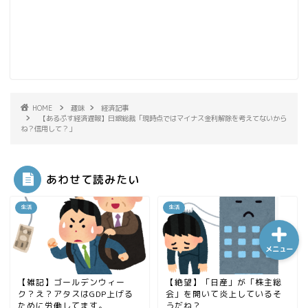
ホーム
シーケンス制御
HOME
趣味
経済記事
【あるぷす経済遅報】日銀総裁「現時点ではマイナス金利解除を考えてないから
ね？信用して？」
趣味
金融
あわせて読みたい
生活
生活
メニュー
【雑記】ゴールデンウィー
【絶望】「日産」が「株主総
ク？え？アタスはGDP上げる
会」を開いて炎上しているそ
ために労働してます。
うだね？