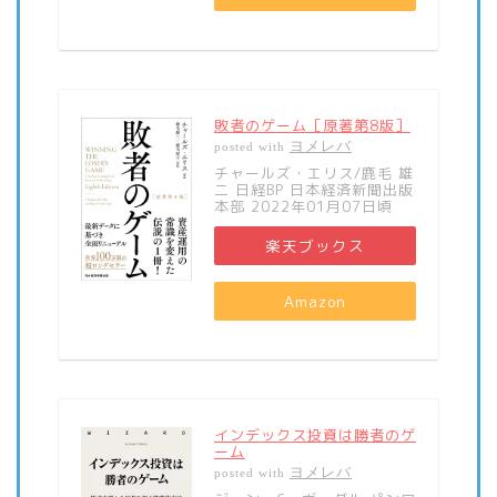
敗者のゲーム［原著第8版］
ヨメレバ
posted with
チャールズ・エリス/鹿毛 雄
二 日経BP 日本経済新聞出版
本部 2022年01月07日頃
楽天ブックス
Amazon
インデックス投資は勝者のゲ
ーム
ヨメレバ
posted with