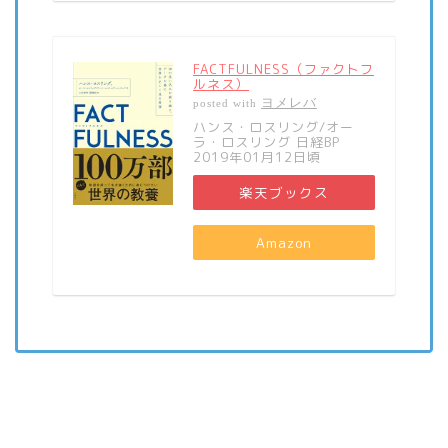
FACTFULNESS（ファクトフ
ルネス）
ヨメレバ
posted with
ハンス・ロスリング/オー
ラ・ロスリング 日経BP
2019年01月12日頃
楽天ブックス
Amazon