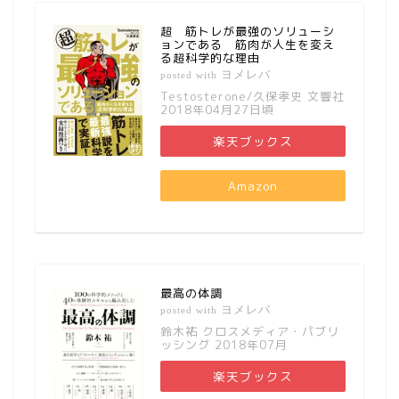
超 筋トレが最強のソリューシ
ョンである 筋肉が人生を変え
る超科学的な理由
ヨメレバ
posted with
Testosterone/久保孝史 文響社
2018年04月27日頃
楽天ブックス
Amazon
最高の体調
ヨメレバ
posted with
鈴木祐 クロスメディア・パブリ
ッシング 2018年07月
楽天ブックス