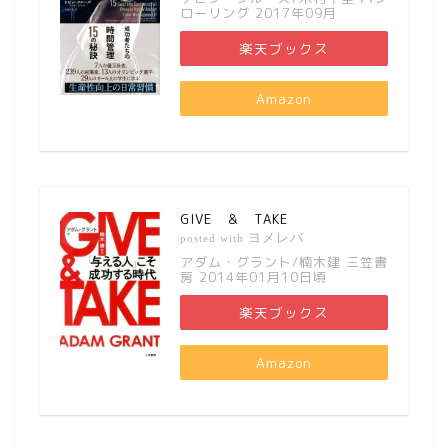
ローリング 2017年09月
楽天ブックス
Amazon
GIVE ＆ TAKE
ヨメレバ
posted with
アダム・グラント/楠木建 三笠書
房 2014年01月10日頃
楽天ブックス
Amazon