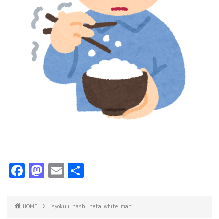
F
M
E
共
a
a
m
有
c
s
ai
HOME
syokuji_hashi_heta_white_man
e
t
l