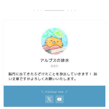
b
o
o
d
o
o
k
n
アルプスの排水
虚言氏
脳内に出てきたふざけたことを放出していきます！ 拙
い文章ですがよろしくお願いいたします。
＼ Follow me ／