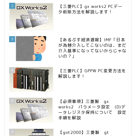
2
【三菱PLC】gx works2 PCデー
タ削除方法を解説します！
3
【あるぷす経済遅報】IMF「日本
が為替介入してこないのは、まだ
介入基準になってないからじゃな
いの？」
4
【三菱PLC】GPPW PC変更方法を
解説します！
5
【必須事項】三菱製 gx
works2 パラメータ設定 (D)デ
ータレジスタ保持について 設定
手順を解説
6
【got2000】三菱製 gt