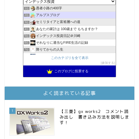
愚者小路の400字
1位
アルプスブログ
2位
セミリタイアと富裕層への道
3位
あなたの家計は 100歳まで もちますか？
4位
インデックス投資日記＠川崎
5位
それなりに適当なFIRE生活の記録
6位
降りてからの人生
7位
2023年(46歳)FIRE！！！＠20XX年FIRE！！！
8位
このカテゴリを全て表示
3階建ての資産形成
参加する
9位
スパコンSEが効率的投資で一家セミリタイアするブログ
10位
このブログに投票する
MBAのインデックス投資日記
11位
庶民的家族がインデックス投資でセミリタイア目指してみた
12位
お金に困らない生活（インデックス投資ブログ）
13位
よく読まれている記事
FPが実践するお金の知恵を磨く勉強会
14位
インデックス投資でも富裕層
15位
1
【三菱】gx works2 コメント読
み出し 書き込み方法を説明しま
す！