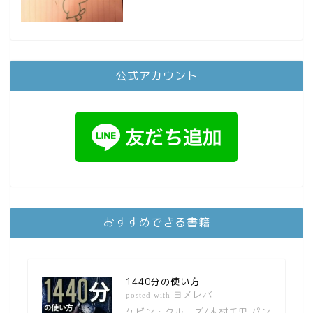
公式アカウント
おすすめできる書籍
1440分の使い方
ヨメレバ
posted with
ケビン・クルーズ/木村千里 パン