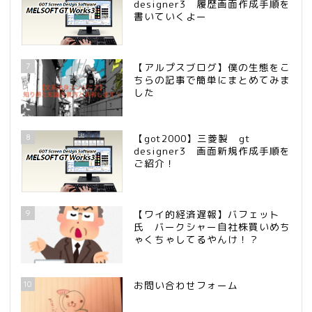
designer3 履歴画面作成手順を
書いていくよー
7
【アルプスブログ】僕の生態をこ
ちらの記事で簡単にまとめてみま
した
8
【got2000】三菱製 gt
designer3 画面新規作成手順を
ご紹介！
9
【ワイ的経済遅報】バフェット
氏 バークシャー自社株買いめち
ゃくちゃしてるやんけ！？
10
お問い合わせフォーム