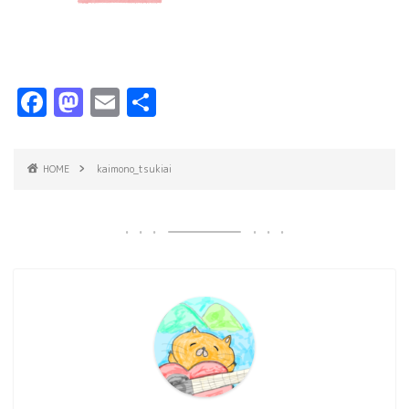
F
M
E
共
a
a
m
有
c
s
ai
HOME
kaimono_tsukiai
e
t
l
b
o
o
d
o
o
k
n