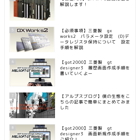
解説します！
5
【必須事項】三菱製 gx
works2 パラメータ設定 (D)デ
ータレジスタ保持について 設定
手順を解説
6
【got2000】三菱製 gt
designer3 履歴画面作成手順を
書いていくよー
7
【アルプスブログ】僕の生態をこ
ちらの記事で簡単にまとめてみま
した
8
【got2000】三菱製 gt
designer3 画面新規作成手順を
ご紹介！