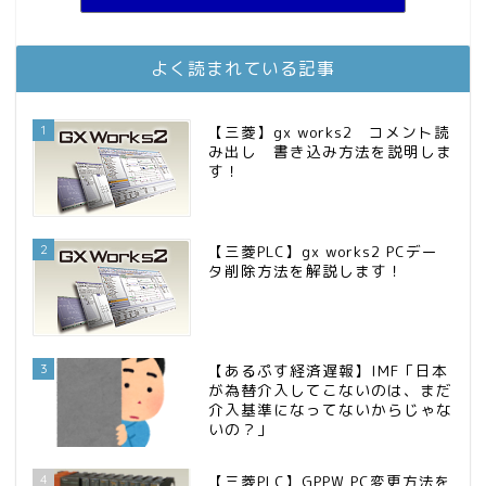
MBAのインデックス投資日記
11位
庶民的家族がインデックス投資でセミリタイア目指してみた
12位
お金に困らない生活（インデックス投資ブログ）
13位
よく読まれている記事
FPが実践するお金の知恵を磨く勉強会
14位
インデックス投資でも富裕層
15位
1
【三菱】gx works2 コメント読
み出し 書き込み方法を説明しま
す！
2
【三菱PLC】gx works2 PCデー
タ削除方法を解説します！
3
【あるぷす経済遅報】IMF「日本
が為替介入してこないのは、まだ
介入基準になってないからじゃな
いの？」
4
【三菱PLC】GPPW PC変更方法を