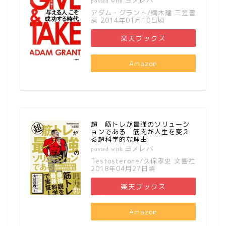
ヨメレバ
posted with
アダム・グラント/楠木建 三笠書
房 2014年01月10日頃
楽天ブックス
Amazon
超 筋トレが最強のソリューシ
ョンである 筋肉が人生を変え
る超科学的な理由
ヨメレバ
posted with
Testosterone/久保孝史 文響社
2018年04月27日頃
楽天ブックス
Amazon