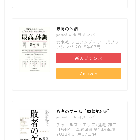
最高の体調
ヨメレバ
posted with
鈴木祐 クロスメディア・パブリ
ッシング 2018年07月
楽天ブックス
Amazon
敗者のゲーム［原著第8版］
ヨメレバ
posted with
チャールズ・エリス/鹿毛 雄二
日経BP 日本経済新聞出版本部
2022年01月07日頃