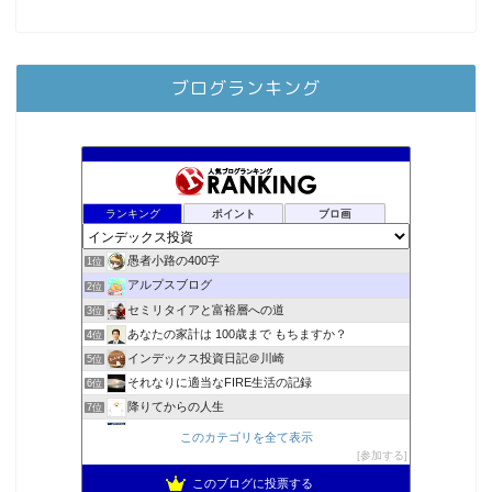
ブログランキング
ランキング
ポイント
ブロ画
愚者小路の400字
1位
アルプスブログ
2位
セミリタイアと富裕層への道
3位
あなたの家計は 100歳まで もちますか？
4位
インデックス投資日記＠川崎
5位
それなりに適当なFIRE生活の記録
6位
降りてからの人生
7位
2023年(46歳)FIRE！！！＠20XX年FIRE！！！
8位
このカテゴリを全て表示
3階建ての資産形成
参加する
9位
スパコンSEが効率的投資で一家セミリタイアするブログ
10位
このブログに投票する