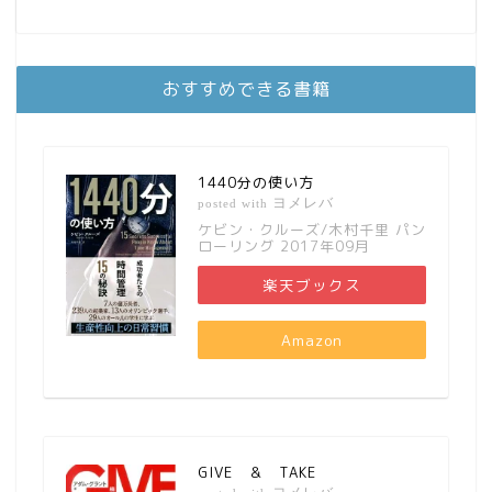
おすすめできる書籍
1440分の使い方
ヨメレバ
posted with
ケビン・クルーズ/木村千里 パン
ローリング 2017年09月
楽天ブックス
Amazon
GIVE ＆ TAKE