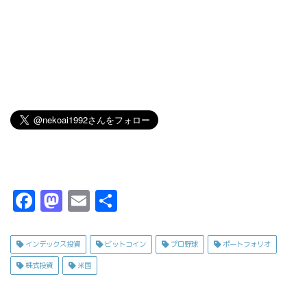
F
M
E
共
a
a
m
有
c
s
ai
インデックス投資
ビットコイン
プロ野球
ポートフォリオ
e
t
l
株式投資
米国
b
o