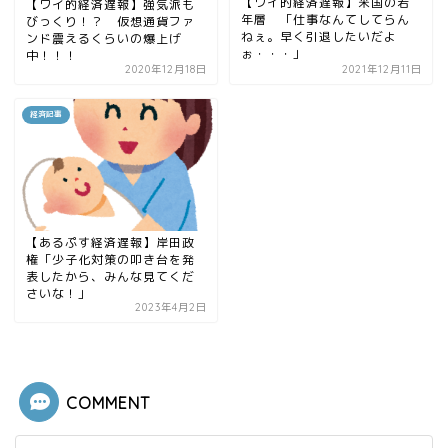
【ワイ的経済遅報】米国の若
【ワイ的経済遅報】強気派も
年層 「仕事なんてしてらん
びっくり！？ 仮想通貨ファ
ねぇ。早く引退したいだよ
ンド震えるくらいの爆上げ
ぉ・・・」
中！！！
2020年12月18日
2021年12月11日
経済記事
【あるぷす経済遅報】岸田政
権「少子化対策の叩き台を発
表したから、みんな見てくだ
さいな！」
2023年4月2日
COMMENT