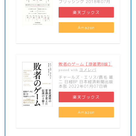
ブリッシング 2018年07月
楽天ブックス
Amazon
敗者のゲーム［原著第8版］
ヨメレバ
posted with
チャールズ・エリス/鹿毛 雄
二 日経BP 日本経済新聞出版
本部 2022年01月07日頃
楽天ブックス
Amazon