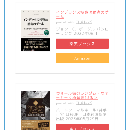
インデックス投資は勝者のゲ
ーム
ヨメレバ
posted with
ジョン・C．ボーグル パンロ
ーリング 2022年08月
楽天ブックス
Amazon
ウォール街のランダム・ウォ
ーカー＜原著第13版＞
ヨメレバ
posted with
バートン・マルキール/井手
正介 日経BP 日本経済新聞
出版 2023年05月29日
楽天ブックス