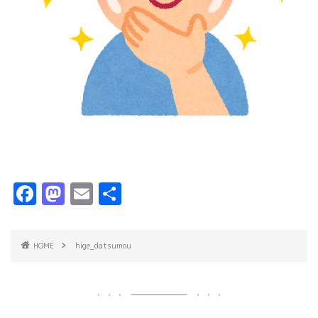
F
M
E
共
a
a
m
有
c
s
ai
HOME
hige_datsumou
e
t
l
b
o
o
d