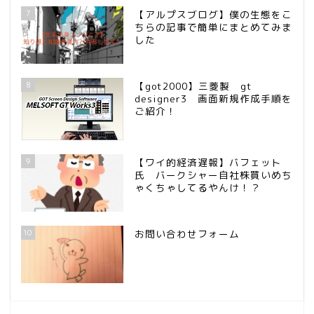
7
【アルプスブログ】僕の生態をこ
ちらの記事で簡単にまとめてみま
した
8
【got2000】三菱製 gt
designer3 画面新規作成手順を
ご紹介！
9
【ワイ的経済遅報】バフェット
氏 バークシャー自社株買いめち
ゃくちゃしてるやんけ！？
10
お問い合わせフォーム