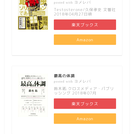
ヨメレバ
posted with
Testosterone/久保孝史 文響社
2018年04月27日頃
楽天ブックス
Amazon
最高の体調
ヨメレバ
posted with
鈴木祐 クロスメディア・パブリ
ッシング 2018年07月
楽天ブックス
Amazon