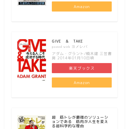
Amazon
GIVE ＆ TAKE
ヨメレバ
posted with
アダム・グラント/楠木建 三笠書
房 2014年01月10日頃
楽天ブックス
Amazon
超 筋トレが最強のソリューシ
ョンである 筋肉が人生を変え
る超科学的な理由