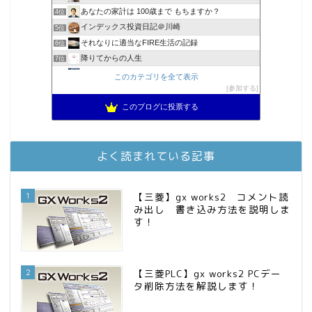
あなたの家計は 100歳まで もちますか？
4位
インデックス投資日記＠川崎
5位
それなりに適当なFIRE生活の記録
6位
降りてからの人生
7位
2023年(46歳)FIRE！！！＠20XX年FIRE！！！
8位
このカテゴリを全て表示
3階建ての資産形成
参加する
9位
スパコンSEが効率的投資で一家セミリタイアするブログ
10位
このブログに投票する
MBAのインデックス投資日記
11位
庶民的家族がインデックス投資でセミリタイア目指してみた
12位
お金に困らない生活（インデックス投資ブログ）
13位
よく読まれている記事
FPが実践するお金の知恵を磨く勉強会
14位
インデックス投資でも富裕層
15位
1
【三菱】gx works2 コメント読
み出し 書き込み方法を説明しま
す！
2
【三菱PLC】gx works2 PCデー
タ削除方法を解説します！