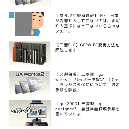
3
【あるぷす経済遅報】IMF「日本
が為替介入してこないのは、まだ
介入基準になってないからじゃな
いの？」
4
【三菱PLC】GPPW PC変更方法を
解説します！
5
【必須事項】三菱製 gx
works2 パラメータ設定 (D)デ
ータレジスタ保持について 設定
手順を解説
6
【got2000】三菱製 gt
designer3 履歴画面作成手順を
書いていくよー