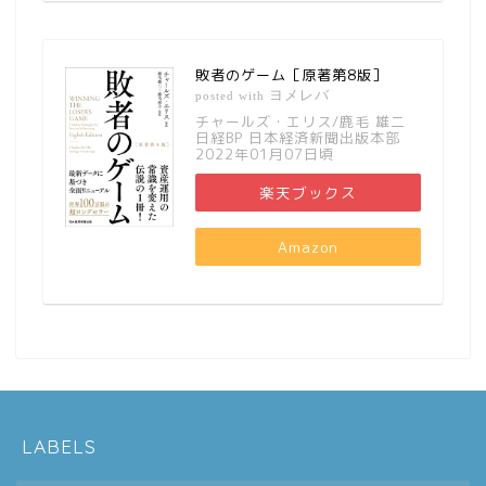
敗者のゲーム［原著第8版］
ヨメレバ
posted with
チャールズ・エリス/鹿毛 雄二
日経BP 日本経済新聞出版本部
2022年01月07日頃
楽天ブックス
Amazon
LABELS