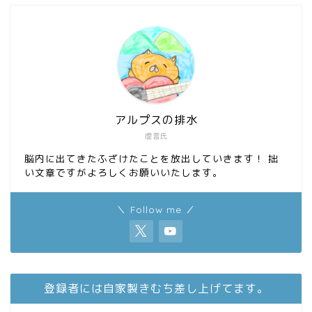
o
o
k
n
アルプスの排水
虚言氏
脳内に出てきたふざけたことを放出していきます！ 拙
い文章ですがよろしくお願いいたします。
＼ Follow me ／
登録者には自家製きむち差し上げてます。