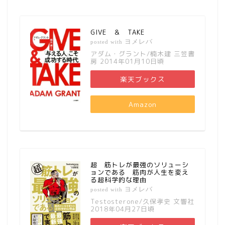
GIVE ＆ TAKE
ヨメレバ
posted with
アダム・グラント/楠木建 三笠書
房 2014年01月10日頃
楽天ブックス
Amazon
超 筋トレが最強のソリューシ
ョンである 筋肉が人生を変え
る超科学的な理由
ヨメレバ
posted with
Testosterone/久保孝史 文響社
2018年04月27日頃