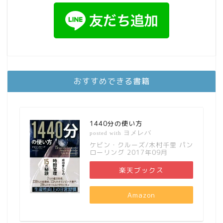
おすすめできる書籍
1440分の使い方
ヨメレバ
posted with
ケビン・クルーズ/木村千里 パン
ローリング 2017年09月
楽天ブックス
Amazon