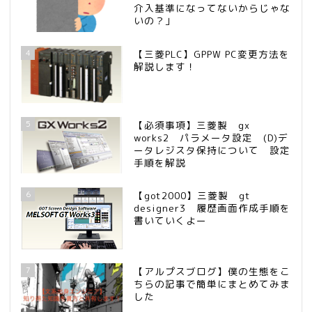
介入基準になってないからじゃな
いの？」
4
【三菱PLC】GPPW PC変更方法を
解説します！
5
【必須事項】三菱製 gx
works2 パラメータ設定 (D)デ
ータレジスタ保持について 設定
手順を解説
6
【got2000】三菱製 gt
designer3 履歴画面作成手順を
書いていくよー
7
【アルプスブログ】僕の生態をこ
ちらの記事で簡単にまとめてみま
した