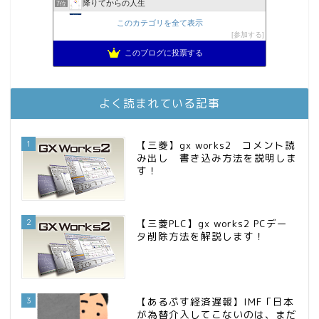
降りてからの人生
7位
MBAのインデックス投資日記
8位
このカテゴリを全て表示
2023年(46歳)FIRE！！！＠20XX年FIRE！！！
参加する
9位
スパコンSEが効率的投資で一家セミリタイアするブログ
10位
このブログに投票する
3階建ての資産形成
11位
お金に困らない生活（インデックス投資ブログ）
12位
庶民的家族がインデックス投資でセミリタイア目指してみた
13位
よく読まれている記事
FPが実践するお金の知恵を磨く勉強会
14位
インデックス投資でも富裕層
15位
1
【三菱】gx works2 コメント読
み出し 書き込み方法を説明しま
す！
2
【三菱PLC】gx works2 PCデー
タ削除方法を解説します！
3
【あるぷす経済遅報】IMF「日本
が為替介入してこないのは、まだ