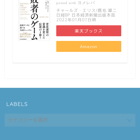
ヨメレバ
posted with
チャールズ・エリス/鹿毛 雄二
日経BP 日本経済新聞出版本部
2022年01月07日頃
楽天ブックス
Amazon
LABELS