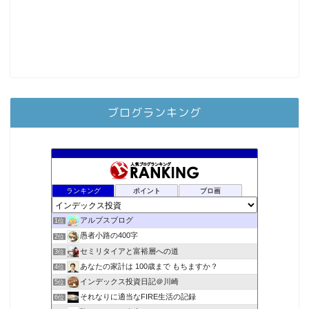
ブログランキング
ランキング
ポイント
ブロ画
アルプスブログ
1位
愚者小路の400字
2位
セミリタイアと富裕層への道
3位
あなたの家計は 100歳まで もちますか？
4位
インデックス投資日記＠川崎
5位
それなりに適当なFIRE生活の記録
6位