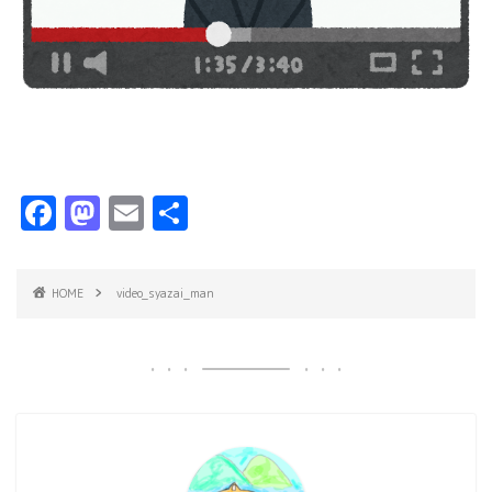
F
M
E
共
a
a
m
有
c
s
ai
HOME
video_syazai_man
e
t
l
b
o
o
d
o
o
k
n