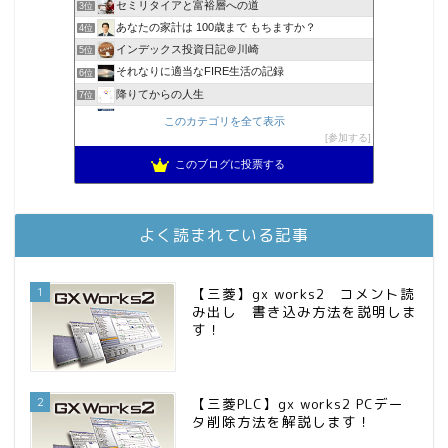
セミリタイアと富裕層への道
3位
あなたの家計は 100歳まで もちますか？
4位
インデックス投資日記＠川崎
5位
それなりに適当なFIRE生活の記録
6位
降りてからの人生
7位
2023年(46歳)FIRE！！！＠20XX年FIRE！！！
8位
このカテゴリを全て表示
3階建ての資産形成
参加する
9位
スパコンSEが効率的投資で一家セミリタイアするブログ
10位
このブログに投票する
MBAのインデックス投資日記
11位
お金に困らない生活（インデックス投資ブログ）
12位
庶民的家族がインデックス投資でセミリタイア目指してみた
13位
よく読まれている記事
FPが実践するお金の知恵を磨く勉強会
14位
インデックス投資でも富裕層
15位
1
【三菱】gx works2 コメント読
み出し 書き込み方法を説明しま
す！
2
【三菱PLC】gx works2 PCデー
タ削除方法を解説します！