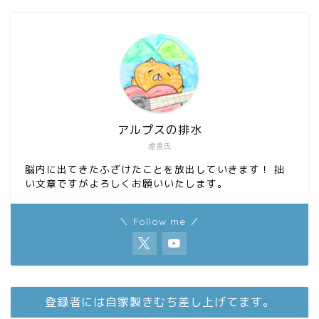
o
o
k
n
アルプスの排水
虚言氏
脳内に出てきたふざけたことを放出していきます！ 拙
い文章ですがよろしくお願いいたします。
＼ Follow me ／
登録者には自家製きむち差し上げてます。