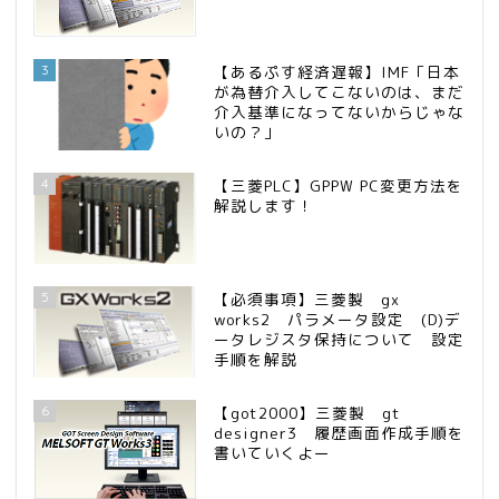
3
【あるぷす経済遅報】IMF「日本
が為替介入してこないのは、まだ
介入基準になってないからじゃな
いの？」
4
【三菱PLC】GPPW PC変更方法を
解説します！
5
【必須事項】三菱製 gx
works2 パラメータ設定 (D)デ
ータレジスタ保持について 設定
手順を解説
6
【got2000】三菱製 gt
designer3 履歴画面作成手順を
書いていくよー