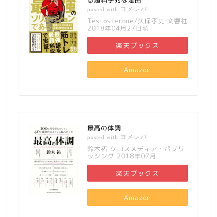
ヨメレバ
posted with
Testosterone/久保孝史 文響社
2018年04月27日頃
楽天ブックス
Amazon
最高の体調
ヨメレバ
posted with
鈴木祐 クロスメディア・パブリ
ッシング 2018年07月
楽天ブックス
Amazon