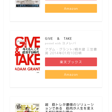
Amazon
GIVE ＆ TAKE
ヨメレバ
posted with
アダム・グラント/楠木建 三笠書
房 2014年01月10日頃
楽天ブックス
Amazon
超 筋トレが最強のソリューシ
ョンである 筋肉が人生を変え
る超科学的な理由