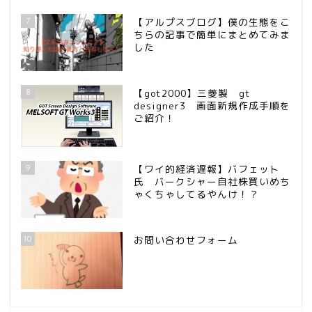
7
【アルプスブログ】僕の生態をこ
ちらの記事で簡単にまとめてみま
した
8
【got2000】三菱製 gt
designer3 画面新規作成手順を
ご紹介！
9
【ワイ的経済遅報】バフェット
氏 バークシャー自社株買いめち
ゃくちゃしてるやんけ！？
10
お問い合わせフォーム