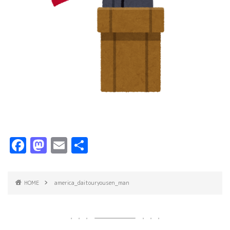
F
M
E
共
a
a
m
有
c
s
ai
HOME
america_daitouryousen_man
e
t
l
b
o
o
d