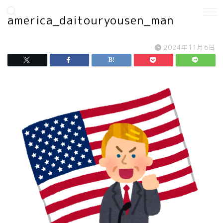
america_daitouryousen_man
2024年11月6日