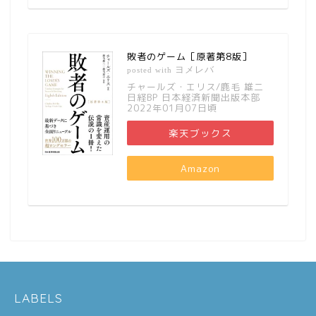
敗者のゲーム［原著第8版］
ヨメレバ
posted with
チャールズ・エリス/鹿毛 雄二
日経BP 日本経済新聞出版本部
2022年01月07日頃
楽天ブックス
Amazon
LABELS