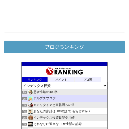
ブログランキング
ランキング
ポイント
ブロ画
愚者小路の400字
1位
アルプスブログ
2位
セミリタイアと富裕層への道
3位
あなたの家計は 100歳まで もちますか？
4位
インデックス投資日記＠川崎
5位
それなりに適当なFIRE生活の記録
6位