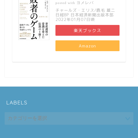
ヨメレバ
posted with
チャールズ・エリス/鹿毛 雄二
日経BP 日本経済新聞出版本部
2022年01月07日頃
楽天ブックス
Amazon
LABELS