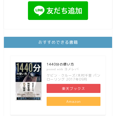
おすすめできる書籍
1440分の使い方
ヨメレバ
posted with
ケビン・クルーズ/木村千里 パン
ローリング 2017年09月
楽天ブックス
Amazon