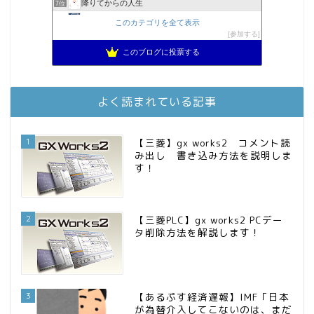
降りてからの人生
7位
2023年(46歳)FIRE！！！＠20XX年FIRE！！！
8位
このカテゴリを全て表示
MBAのインデックス投資日記
参加する
9位
3階建ての資産形成
10位
このブログに投票する
スパコンSEが効率的投資で一家セミリタイアするブログ
11位
お金に困らない生活（インデックス投資ブログ）
12位
庶民的家族がインデックス投資でセミリタイア目指してみた
13位
よく読まれている記事
FPが実践するお金の知恵を磨く勉強会
14位
インデックス投資でも富裕層
15位
1
【三菱】gx works2 コメント読
み出し 書き込み方法を説明しま
す！
2
【三菱PLC】gx works2 PCデー
タ削除方法を解説します！
3
【あるぷす経済遅報】IMF「日本
が為替介入してこないのは、まだ