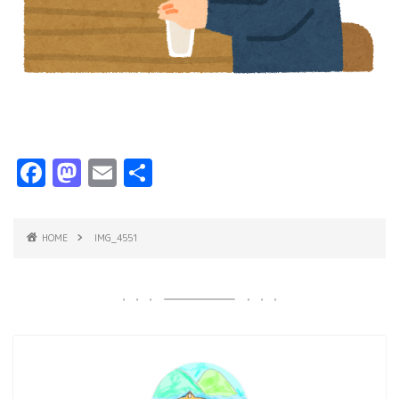
F
M
E
共
a
a
m
有
c
s
ai
HOME
IMG_4551
e
t
l
b
o
o
d
o
o
k
n