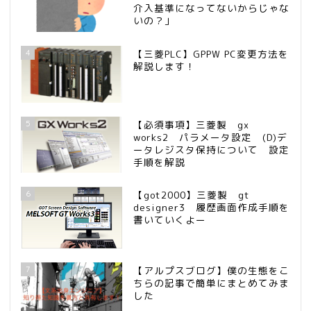
介入基準になってないからじゃな
いの？」
4
【三菱PLC】GPPW PC変更方法を
解説します！
5
【必須事項】三菱製 gx
works2 パラメータ設定 (D)デ
ータレジスタ保持について 設定
手順を解説
6
【got2000】三菱製 gt
designer3 履歴画面作成手順を
書いていくよー
7
【アルプスブログ】僕の生態をこ
ちらの記事で簡単にまとめてみま
した