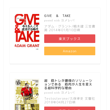
GIVE ＆ TAKE
ヨメレバ
posted with
アダム・グラント/楠木建 三笠書
房 2014年01月10日頃
楽天ブックス
Amazon
超 筋トレが最強のソリューシ
ョンである 筋肉が人生を変え
る超科学的な理由
ヨメレバ
posted with
Testosterone/久保孝史 文響社
2018年04月27日頃