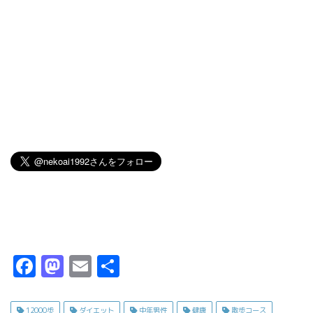
F
M
E
共
a
a
m
有
c
s
ai
12000歩
ダイエット
中年男性
健康
散歩コース