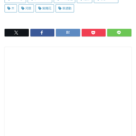
e
t
l
木
河原
紫陽花
車通勤
b
o
o
d
o
o
k
n