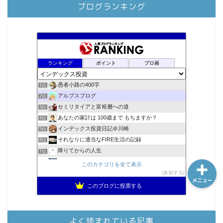
ブログランキング
ホーム
ランキング
ポイント
ブロ画
シーケンス制御
愚者小路の400字
1位
趣味
アルプスブログ
2位
セミリタイアと富裕層への道
3位
あなたの家計は 100歳まで もちますか？
4位
金融
インデックス投資日記＠川崎
5位
それなりに適当なFIRE生活の記録
6位
降りてからの人生
7位
2023年(46歳)FIRE！！！＠20XX年FIRE！！！
8位
このカテゴリを全て表示
スパコンSEが効率的投資で一家セミリタイアするブログ
参加する
9位
メニュー
3階建ての資産形成
10位
このブログに投票する
お金に困らない生活（インデックス投資ブログ）
11位
FPが実践するお金の知恵を磨く勉強会
12位
庶民的家族がインデックス投資でセミリタイア目指してみた
13位
よく読まれている記事