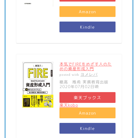
Amazon
Kindle
本気でFIREをめざす人のた
めの資産形成入門
ヨメレバ
posted with
穂高 唯希 実務教育出版
2020年07月02日頃
楽天ブックス
楽天kobo
Amazon
Kindle