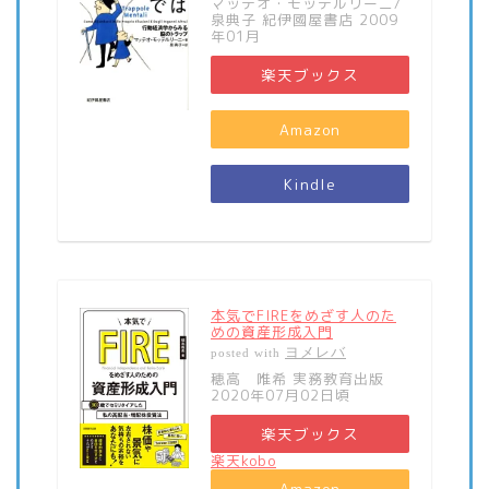
マッテオ・モッテルリーニ/
泉典子 紀伊國屋書店 2009
年01月
楽天ブックス
Amazon
Kindle
本気でFIREをめざす人のた
めの資産形成入門
ヨメレバ
posted with
穂高 唯希 実務教育出版
2020年07月02日頃
楽天ブックス
楽天kobo
Amazon