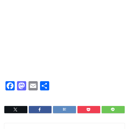
F
M
E
共
a
a
m
有
c
s
ai
e
t
l
b
o