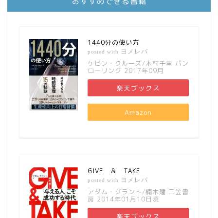
おすすめできる書籍
1440分の使い方
ヨメレバ
posted with
ケビン・クルーズ/木村千里 パン
ローリング 2017年09月
楽天ブックス
Amazon
GIVE ＆ TAKE
ヨメレバ
posted with
アダム・グラント/楠木建 三笠書
房 2014年01月10日頃
楽天ブックス