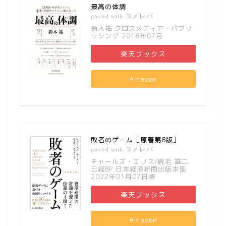
最高の体調
ヨメレバ
posted with
鈴木祐 クロスメディア・パブリ
ッシング 2018年07月
楽天ブックス
Amazon
敗者のゲーム［原著第8版］
ヨメレバ
posted with
チャールズ・エリス/鹿毛 雄二
日経BP 日本経済新聞出版本部
2022年01月07日頃
楽天ブックス
Amazon