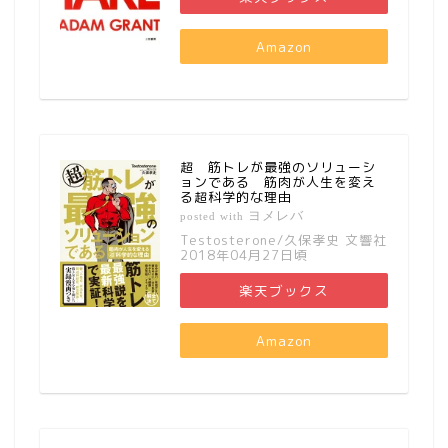
Amazon
超 筋トレが最強のソリューシ
ョンである 筋肉が人生を変え
る超科学的な理由
ヨメレバ
posted with
Testosterone/久保孝史 文響社
2018年04月27日頃
楽天ブックス
Amazon