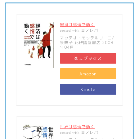
経済は感情で動く
ヨメレバ
posted with
マッテオ・モッテルリーニ/
泉典子 紀伊國屋書店 2008
年04月
楽天ブックス
Amazon
Kindle
世界は感情で動く
ヨメレバ
posted with