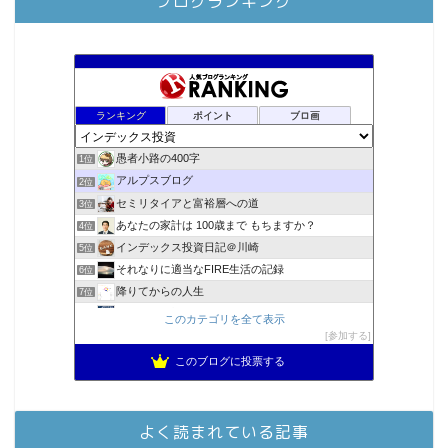
ブログランキング
ランキング
ポイント
ブロ画
愚者小路の400字
1位
アルプスブログ
2位
セミリタイアと富裕層への道
3位
あなたの家計は 100歳まで もちますか？
4位
インデックス投資日記＠川崎
5位
それなりに適当なFIRE生活の記録
6位
降りてからの人生
7位
2023年(46歳)FIRE！！！＠20XX年FIRE！！！
8位
このカテゴリを全て表示
3階建ての資産形成
参加する
9位
スパコンSEが効率的投資で一家セミリタイアするブログ
10位
このブログに投票する
MBAのインデックス投資日記
11位
庶民的家族がインデックス投資でセミリタイア目指してみた
12位
お金に困らない生活（インデックス投資ブログ）
13位
よく読まれている記事
FPが実践するお金の知恵を磨く勉強会
14位