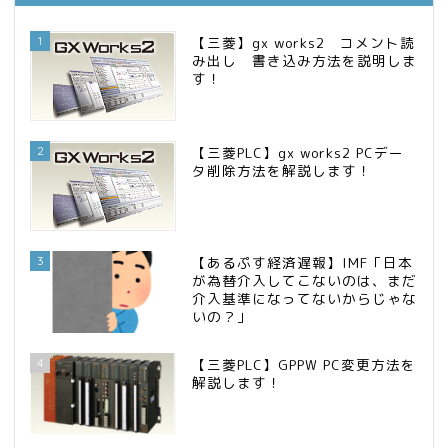
インデックス投資でも富裕層
15位
1
【三菱】gx works2 コメント読
み出し 書き込み方法を説明しま
す！
2
【三菱PLC】gx works2 PCデー
タ削除方法を解説します！
3
【あるぷす経済遅報】IMF「日本
が為替介入してこないのは、まだ
介入基準になってないからじゃな
いの？」
4
【三菱PLC】GPPW PC変更方法を
解説します！