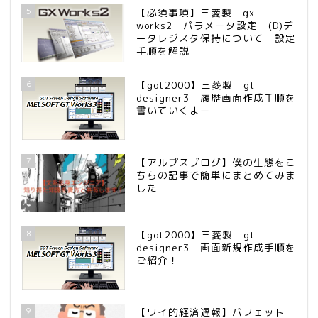
5
【必須事項】三菱製 gx
works2 パラメータ設定 (D)デ
ータレジスタ保持について 設定
手順を解説
6
【got2000】三菱製 gt
designer3 履歴画面作成手順を
書いていくよー
7
【アルプスブログ】僕の生態をこ
ちらの記事で簡単にまとめてみま
した
8
【got2000】三菱製 gt
designer3 画面新規作成手順を
ご紹介！
9
【ワイ的経済遅報】バフェット