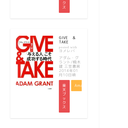
ク
ス
GIVE ＆
TAKE
posted with
ヨメレバ
アダム・グ
ラント/楠木
建 三笠書房
2014年01
月10日頃
楽
Amazon
天
ブ
ッ
ク
ス