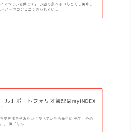
ハマっている僕です。 お店で食べるのもとても美味し
スーパーやコンビニで売られてい...
。
ール】ポートフォリオ管理はmyINDEX
！
ち葉をポテチみたいに食べていたら先生に 先生「やめ
」 僕「なん...