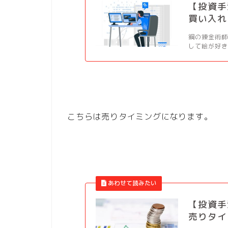
【投資手
買い入れ
鋼の錬金術師
して絵が好き
こちらは売りタイミングになります。
【投資手
売りタイ