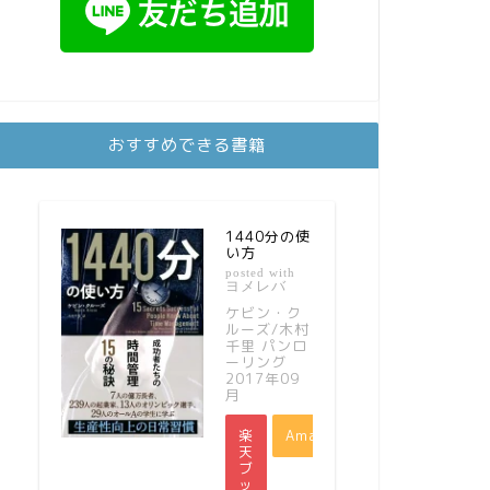
おすすめできる書籍
1440分の使
い方
posted with
ヨメレバ
ケビン・ク
ルーズ/木村
千里 パンロ
ーリング
2017年09
月
楽
Amazon
天
ブ
ッ