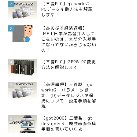
【三菱PLC】gx works2
2
PCデータ削除方法を解説
します！
【あるぷす経済遅報】
3
IMF「日本が為替介入して
こないのは、まだ介入基準
になってないからじゃない
の？」
【三菱PLC】GPPW PC変更
4
方法を解説します！
【必須事項】三菱製 gx
5
works2 パラメータ設
定 (D)データレジスタ保
持について 設定手順を解
説
【got2000】三菱製 gt
6
designer3 履歴画面作成
手順を書いていくよー