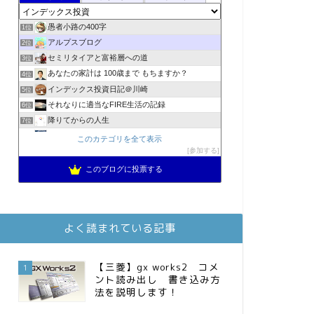
愚者小路の400字
1位
アルプスブログ
2位
セミリタイアと富裕層への道
3位
あなたの家計は 100歳まで もちますか？
4位
インデックス投資日記＠川崎
5位
それなりに適当なFIRE生活の記録
6位
降りてからの人生
7位
2023年(46歳)FIRE！！！＠20XX年FIRE！！！
8位
このカテゴリを全て表示
MBAのインデックス投資日記
参加する
9位
スパコンSEが効率的投資で一家セミリタイアするブログ
10位
このブログに投票する
3階建ての資産形成
11位
お金に困らない生活（インデックス投資ブログ）
12位
庶民的家族がインデックス投資でセミリタイア目指してみた
13位
よく読まれている記事
FPが実践するお金の知恵を磨く勉強会
14位
インデックス投資でも富裕層
15位
【三菱】gx works2 コメ
1
ント読み出し 書き込み方
法を説明します！