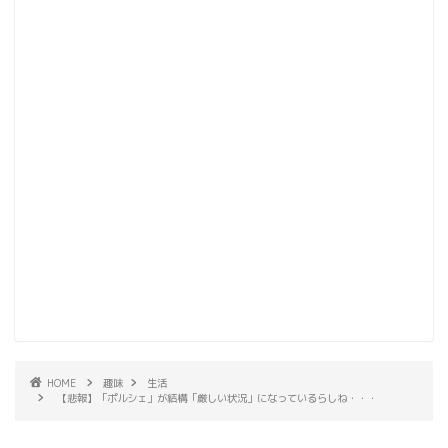
HOME
趣味
生活
【悲報】「ポルシェ」が結構「厳しい状況」になっているらしね・・・