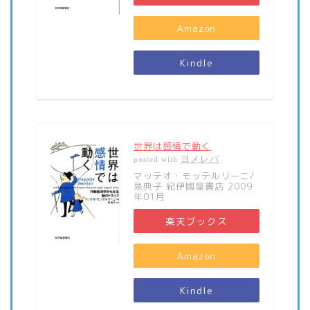
Amazon
Kindle
世界は感情で動く
ヨメレバ
posted with
マッテオ・モッテルリーニ/
泉典子 紀伊國屋書店 2009
年01月
楽天ブックス
Amazon
Kindle