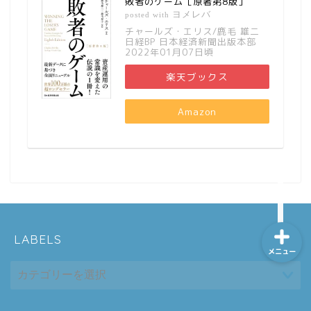
敗者のゲーム［原著第8版］
ヨメレバ
posted with
チャールズ・エリス/鹿毛 雄二
日経BP 日本経済新聞出版本部
2022年01月07日頃
ホーム
楽天ブックス
シーケンス制御
Amazon
趣味
金融
LABELS
メニュー