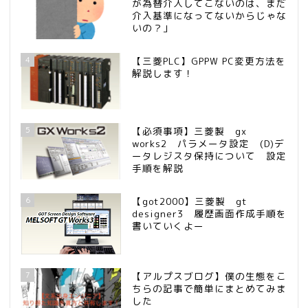
が為替介入してこないのは、まだ
介入基準になってないからじゃな
いの？」
4
【三菱PLC】GPPW PC変更方法を
解説します！
5
【必須事項】三菱製 gx
works2 パラメータ設定 (D)デ
ータレジスタ保持について 設定
手順を解説
6
【got2000】三菱製 gt
designer3 履歴画面作成手順を
書いていくよー
7
【アルプスブログ】僕の生態をこ
ちらの記事で簡単にまとめてみま
した