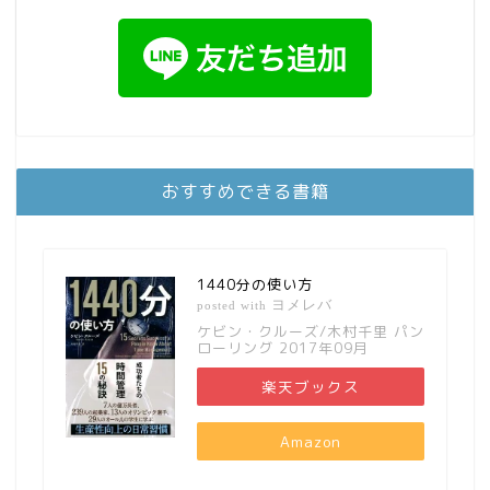
おすすめできる書籍
1440分の使い方
ヨメレバ
posted with
ケビン・クルーズ/木村千里 パン
ローリング 2017年09月
楽天ブックス
Amazon