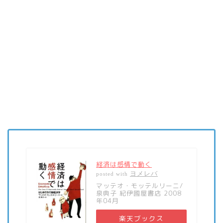
経済は感情で動く
ヨメレバ
posted with
マッテオ・モッテルリーニ/
泉典子 紀伊國屋書店 2008
年04月
楽天ブックス