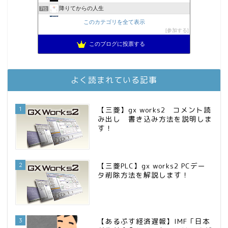
降りてからの人生
7位
2023年(46歳)FIRE！！！＠20XX年FIRE！！！
8位
このカテゴリを全て表示
3階建ての資産形成
参加する
9位
スパコンSEが効率的投資で一家セミリタイアするブログ
10位
このブログに投票する
MBAのインデックス投資日記
11位
お金に困らない生活（インデックス投資ブログ）
12位
庶民的家族がインデックス投資でセミリタイア目指してみた
13位
よく読まれている記事
FPが実践するお金の知恵を磨く勉強会
14位
インデックス投資でも富裕層
15位
1
【三菱】gx works2 コメント読
み出し 書き込み方法を説明しま
す！
2
【三菱PLC】gx works2 PCデー
タ削除方法を解説します！
3
【あるぷす経済遅報】IMF「日本