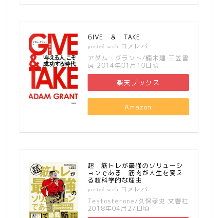
GIVE ＆ TAKE
ヨメレバ
posted with
アダム・グラント/楠木建 三笠書
房 2014年01月10日頃
楽天ブックス
Amazon
超 筋トレが最強のソリューシ
ョンである 筋肉が人生を変え
る超科学的な理由
ヨメレバ
posted with
Testosterone/久保孝史 文響社
2018年04月27日頃