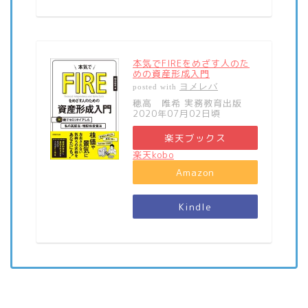
本気でFIREをめざす人のた
めの資産形成入門
ヨメレバ
posted with
穂高 唯希 実務教育出版
2020年07月02日頃
楽天ブックス
楽天kobo
Amazon
Kindle