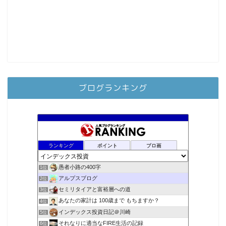
ブログランキング
ランキング
ポイント
ブロ画
愚者小路の400字
1位
アルプスブログ
2位
セミリタイアと富裕層への道
3位
あなたの家計は 100歳まで もちますか？
4位
インデックス投資日記＠川崎
5位
それなりに適当なFIRE生活の記録
6位