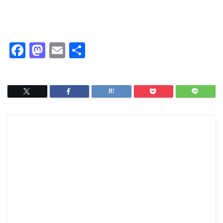
F
M
E
共
a
a
m
有
c
s
ai
e
t
l
b
o
o
d
o
o
k
n