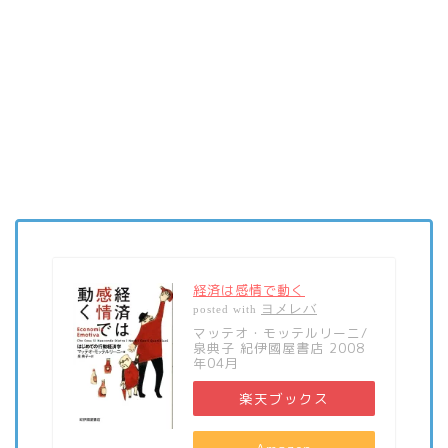
経済は感情で動く
ヨメレバ
posted with
マッテオ・モッテルリーニ/
泉典子 紀伊國屋書店 2008
年04月
楽天ブックス