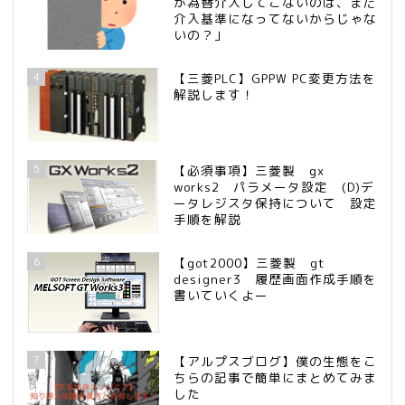
が為替介入してこないのは、まだ
介入基準になってないからじゃな
いの？」
4
【三菱PLC】GPPW PC変更方法を
解説します！
5
【必須事項】三菱製 gx
works2 パラメータ設定 (D)デ
ータレジスタ保持について 設定
手順を解説
6
【got2000】三菱製 gt
designer3 履歴画面作成手順を
書いていくよー
7
【アルプスブログ】僕の生態をこ
ちらの記事で簡単にまとめてみま
した