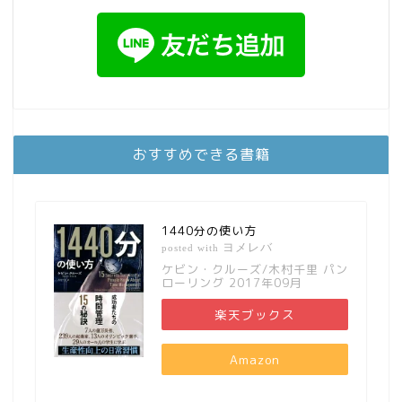
おすすめできる書籍
1440分の使い方
ヨメレバ
posted with
ケビン・クルーズ/木村千里 パン
ローリング 2017年09月
楽天ブックス
Amazon