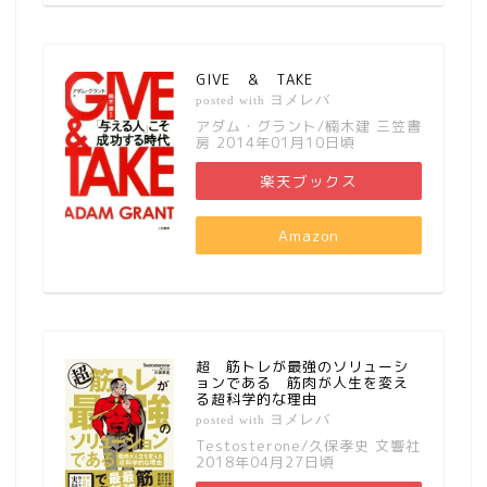
GIVE ＆ TAKE
ヨメレバ
posted with
アダム・グラント/楠木建 三笠書
房 2014年01月10日頃
楽天ブックス
Amazon
超 筋トレが最強のソリューシ
ョンである 筋肉が人生を変え
る超科学的な理由
ヨメレバ
posted with
Testosterone/久保孝史 文響社
2018年04月27日頃