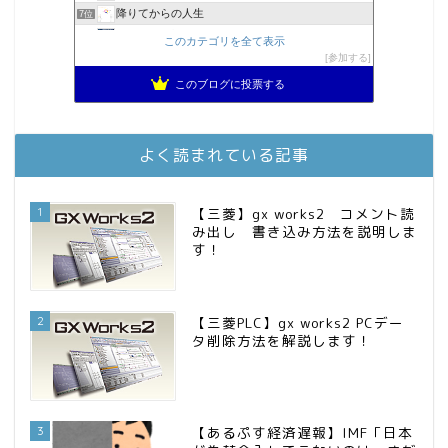
降りてからの人生
7位
2023年(46歳)FIRE！！！＠20XX年FIRE！！！
8位
このカテゴリを全て表示
MBAのインデックス投資日記
参加する
9位
3階建ての資産形成
10位
このブログに投票する
スパコンSEが効率的投資で一家セミリタイアするブログ
11位
お金に困らない生活（インデックス投資ブログ）
12位
庶民的家族がインデックス投資でセミリタイア目指してみた
13位
よく読まれている記事
FPが実践するお金の知恵を磨く勉強会
14位
インデックス投資でも富裕層
15位
1
【三菱】gx works2 コメント読
み出し 書き込み方法を説明しま
す！
2
【三菱PLC】gx works2 PCデー
タ削除方法を解説します！
3
【あるぷす経済遅報】IMF「日本