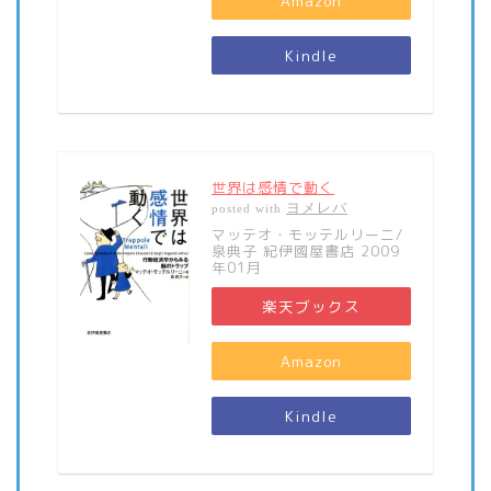
Amazon
Kindle
世界は感情で動く
ヨメレバ
posted with
マッテオ・モッテルリーニ/
泉典子 紀伊國屋書店 2009
年01月
楽天ブックス
Amazon
Kindle