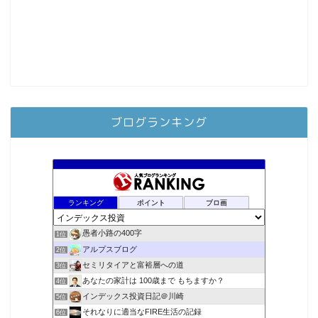
ブログランキング
ランキング
ポイント
ブロ画
愚者小路の400字
1位
アルプスブログ
2位
セミリタイアと富裕層への道
3位
あなたの家計は 100歳まで もちますか？
4位
インデックス投資日記＠川崎
5位
それなりに適当なFIRE生活の記録
6位