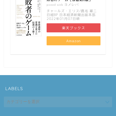
ヨメレバ
posted with
チャールズ・エリス/鹿毛 雄二
日経BP 日本経済新聞出版本部
2022年01月07日頃
楽天ブックス
Amazon
LABELS