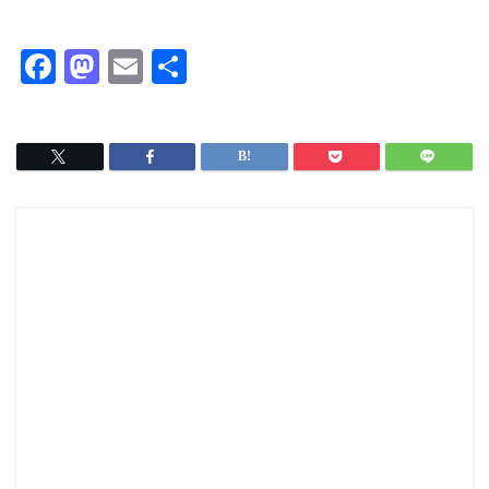
F
M
E
共
a
a
m
有
c
s
ai
e
t
l
b
o
o
d
o
o
k
n