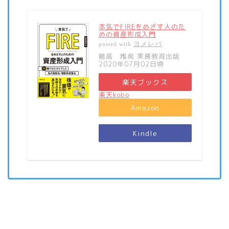
本気でFIREをめざす人のた
めの資産形成入門
ヨメレバ
posted with
穂高 唯希 実務教育出版
2020年07月02日頃
楽天ブックス
楽天kobo
Amazon
Kindle