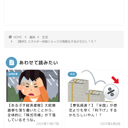
HOME
趣味
生活
【勘弁】エネルギー供給ショックが長期化するかもだと？え？
あわせて読みたい
経済記事
生活
【あるぷす経済遅報】大統領
【景気減速？】「米国」が想
選挙も落ち着いたことから、
定よりも早く「利下げ」する
全体的に「株式市場」が下落
かもらしいやん！？
しているそうな。
2024年11月17日
2025年6月6日