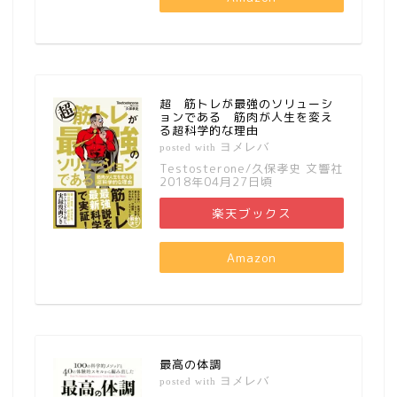
超 筋トレが最強のソリューシ
ョンである 筋肉が人生を変え
る超科学的な理由
ヨメレバ
posted with
Testosterone/久保孝史 文響社
2018年04月27日頃
楽天ブックス
Amazon
最高の体調
ヨメレバ
posted with