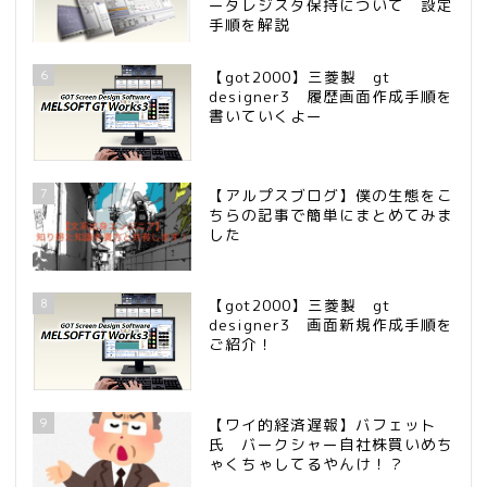
ータレジスタ保持について 設定
手順を解説
6
【got2000】三菱製 gt
designer3 履歴画面作成手順を
書いていくよー
7
【アルプスブログ】僕の生態をこ
ちらの記事で簡単にまとめてみま
した
8
【got2000】三菱製 gt
designer3 画面新規作成手順を
ご紹介！
9
【ワイ的経済遅報】バフェット
氏 バークシャー自社株買いめち
ゃくちゃしてるやんけ！？