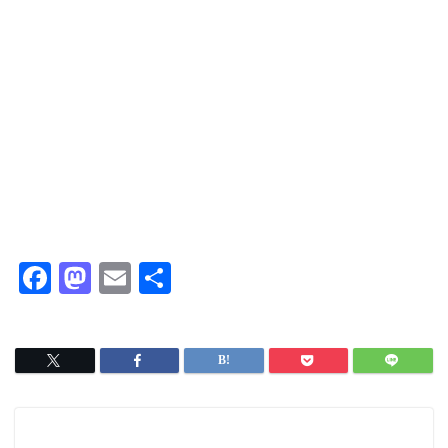
F
M
E
共
a
a
m
有
c
s
ai
e
t
l
b
o
o
d