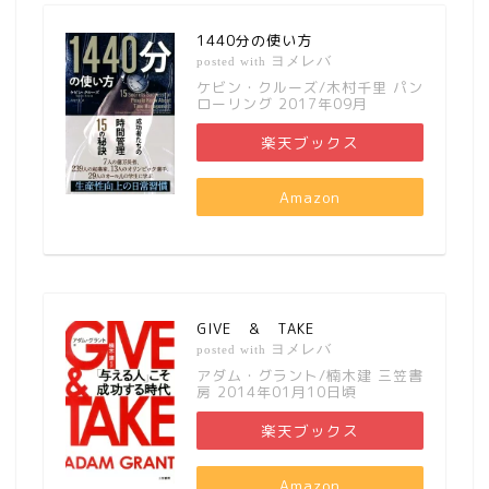
1440分の使い方
ヨメレバ
posted with
ケビン・クルーズ/木村千里 パン
ローリング 2017年09月
楽天ブックス
Amazon
GIVE ＆ TAKE
ヨメレバ
posted with
アダム・グラント/楠木建 三笠書
房 2014年01月10日頃
楽天ブックス
Amazon