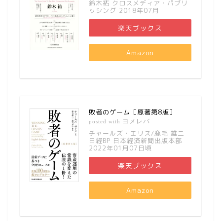
鈴木祐 クロスメディア・パブリ
ッシング 2018年07月
楽天ブックス
Amazon
敗者のゲーム［原著第8版］
ヨメレバ
posted with
チャールズ・エリス/鹿毛 雄二
日経BP 日本経済新聞出版本部
2022年01月07日頃
楽天ブックス
Amazon