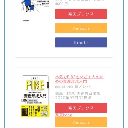
年01月
楽天ブックス
Amazon
Kindle
本気でFIREをめざす人のた
めの資産形成入門
ヨメレバ
posted with
穂高 唯希 実務教育出版
2020年07月02日頃
楽天ブックス
楽天kobo
Amazon