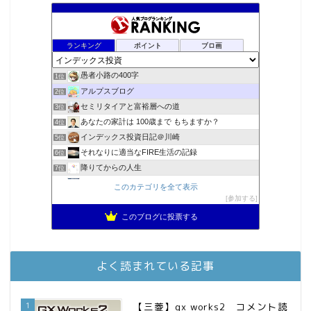
ランキング
ポイント
ブロ画
愚者小路の400字
1位
アルプスブログ
2位
セミリタイアと富裕層への道
3位
あなたの家計は 100歳まで もちますか？
4位
インデックス投資日記＠川崎
5位
それなりに適当なFIRE生活の記録
6位
降りてからの人生
7位
2023年(46歳)FIRE！！！＠20XX年FIRE！！！
8位
このカテゴリを全て表示
3階建ての資産形成
参加する
9位
スパコンSEが効率的投資で一家セミリタイアするブログ
10位
このブログに投票する
MBAのインデックス投資日記
11位
庶民的家族がインデックス投資でセミリタイア目指してみた
12位
お金に困らない生活（インデックス投資ブログ）
13位
よく読まれている記事
FPが実践するお金の知恵を磨く勉強会
14位
インデックス投資でも富裕層
15位
1
【三菱】gx works2 コメント読