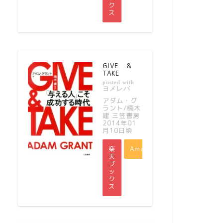
ク
ス
GIVE ＆
TAKE
posted with
ヨメレバ
アダム・グ
ラント/楠木
建 三笠書房
2014年01
月10日頃
楽
Amazon
天
ブ
ッ
ク
ス