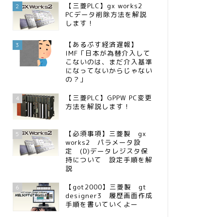
【三菱PLC】gx works2
2
PCデータ削除方法を解説
します！
【あるぷす経済遅報】
3
IMF「日本が為替介入して
こないのは、まだ介入基準
になってないからじゃない
の？」
【三菱PLC】GPPW PC変更
4
方法を解説します！
【必須事項】三菱製 gx
5
works2 パラメータ設
定 (D)データレジスタ保
持について 設定手順を解
説
【got2000】三菱製 gt
6
designer3 履歴画面作成
手順を書いていくよー