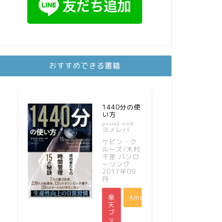
おすすめできる書籍
1440分の使
い方
posted with
ヨメレバ
ケビン・ク
ルーズ/木村
千里 パンロ
ーリング
2017年09
月
楽
Amazon
天
ブ
ッ