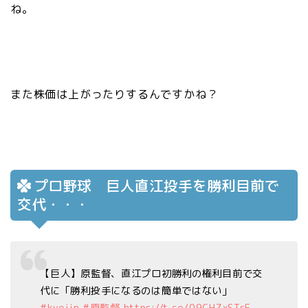
ね。
また株価は上がったりするんですかね？
プロ野球 巨人直江投手を勝利目前で
交代・・・
【巨人】原監督、直江プロ初勝利の権利目前で交
代に「勝利投手になるのは簡単ではない」
#kyojin
#原監督
https://t.co/09CHZxSTsE