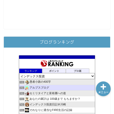
ホーム
シーケンス制御
ブログランキング
趣味
金融
ランキング
ポイント
ブロ画
愚者小路の400字
1位
アルプスブログ
2位
メニュー
セミリタイアと富裕層への道
3位
あなたの家計は 100歳まで もちますか？
4位
インデックス投資日記＠川崎
5位
それなりに適当なFIRE生活の記録
6位