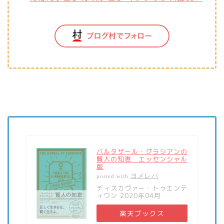
バルタザール・グラシアンの
賢人の知恵 エッセンシャル
版
ヨメレバ
posted with
ディスカヴァー・トゥエンテ
ィワン 2020年04月
楽天ブックス