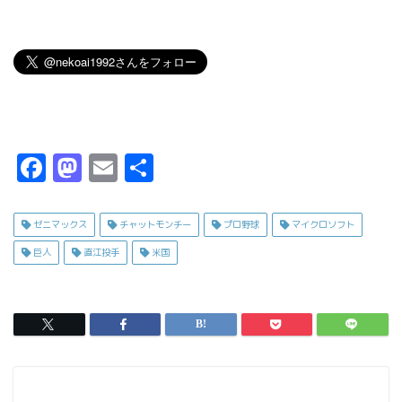
F
M
E
共
a
a
m
有
c
s
ai
ゼニマックス
チャットモンチー
プロ野球
マイクロソフト
e
t
l
巨人
直江投手
米国
b
o
o
d
o
o
k
n