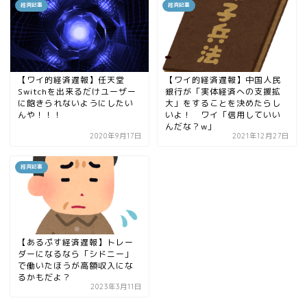
経済記事
経済記事
【ワイ的経済遅報】任天堂
【ワイ的経済遅報】中国人民
Switchを出来るだけユーザー
銀行が「実体経済への支援拡
に飽きられないようにしたい
大」をすることを決めたらし
んや！！！
いよ！ ワイ「信用していい
んだな？w」
2020年9月17日
2021年12月27日
経済記事
【あるぷす経済遅報】トレー
ダーになるなら「シドニー」
で働いたほうが高額収入にな
るかもだよ？
2023年3月11日