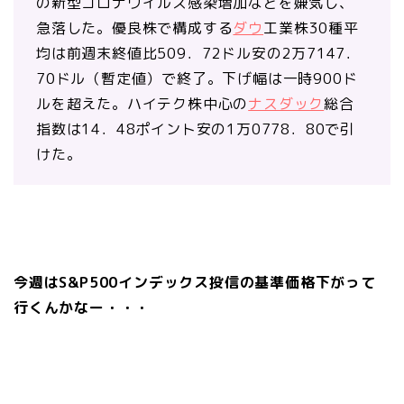
の新型コロナウイルス感染増加などを嫌気し、
急落した。優良株で構成する
ダウ
工業株30種平
均は前週末終値比509．72ドル安の2万7147．
70ドル（暫定値）で終了。下げ幅は一時900ド
ルを超えた。ハイテク株中心の
ナスダック
総合
指数は14．48ポイント安の1万0778．80で引
けた。
今週はS&P500インデックス投信の基準価格下がって
行くんかなー・・・