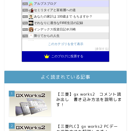
アルプスブログ
2位
セミリタイアと富裕層への道
3位
あなたの家計は 100歳まで もちますか？
4位
それなりに適当なFIRE生活の記録
5位
インデックス投資日記＠川崎
6位
降りてからの人生
7位
スパコンSEが効率的投資で一家セミリタイアするブログ
8位
このカテゴリを全て表示
MBAのインデックス投資日記
参加する
9位
2023年(46歳)FIRE！！！＠20XX年FIRE！！！
10位
このブログに投票する
3階建ての資産形成
11位
お金に困らない生活（インデックス投資ブログ）
12位
庶民的家族がインデックス投資でセミリタイア目指してみた
13位
よく読まれている記事
FPが実践するお金の知恵を磨く勉強会
14位
インデックス投資でも富裕層
15位
1
【三菱】gx works2 コメント読
み出し 書き込み方法を説明しま
す！
2
【三菱PLC】gx works2 PCデー