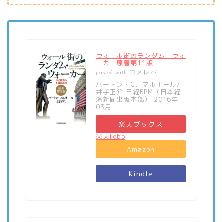
ウォール街のランダム・ウォ
ーカー原著第11版
ヨメレバ
posted with
バートン・G．マルキール/
井手正介 日経BPM（日本経
済新聞出版本部） 2016年
03月
楽天ブックス
楽天kobo
Amazon
Kindle