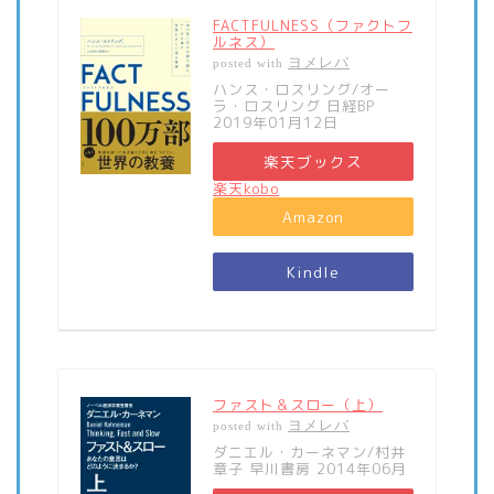
FACTFULNESS（ファクトフ
ルネス）
ヨメレバ
posted with
ハンス・ロスリング/オー
ラ・ロスリング 日経BP
2019年01月12日
楽天ブックス
楽天kobo
Amazon
Kindle
ファスト＆スロー（上）
ヨメレバ
posted with
ダニエル・カーネマン/村井
章子 早川書房 2014年06月