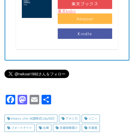
楽天ブックス
楽天kobo
Amazon
Kindle
F
M
E
共
a
a
m
有
c
s
ai
emaxis slim 米国株式(s&p500)
アメリカ
ソニー
e
t
l
フォートナイト
出資
失業保険減少
失業者