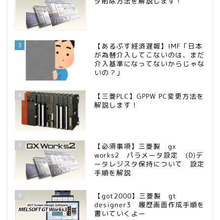
タ削除方法を解説します！
3
【あるぷす経済遅報】IMF「日本
が為替介入してこないのは、まだ
介入基準になってないからじゃな
いの？」
4
【三菱PLC】GPPW PC変更方法を
解説します！
5
【必須事項】三菱製 gx
works2 パラメータ設定 (D)デ
ータレジスタ保持について 設定
手順を解説
6
【got2000】三菱製 gt
designer3 履歴画面作成手順を
書いていくよー