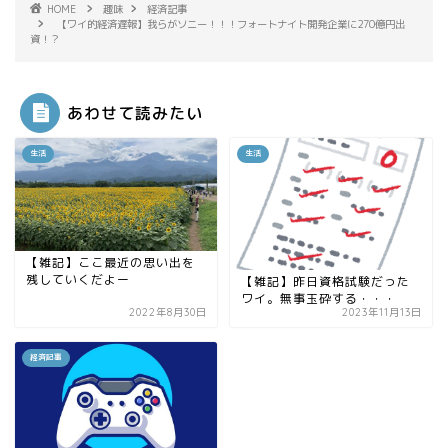
HOME
趣味
経済記事
【ワイ的経済遅報】我らがソニー！！！フォートナイト開発企業に270億円出
資！？
あわせて読みたい
生活
生活
【雑記】ここ最近の思い出を
残していくだよー
【雑記】昨日資格試験だった
ワイ。無事玉砕する・・・
2022年8月30日
2023年11月13日
経済記事