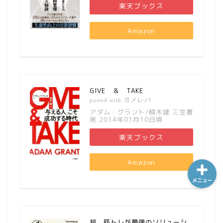
楽天ブックス
Amazon
ホーム
シーケンス制御
GIVE ＆ TAKE
趣味
ヨメレバ
posted with
アダム・グラント/楠木建 三笠書
房 2014年01月10日頃
金融
楽天ブックス
Amazon
メニュー
超 筋トレが最強のソリューシ