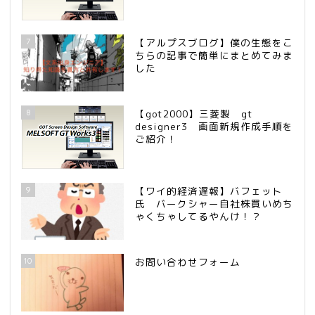
7
【アルプスブログ】僕の生態をこ
ちらの記事で簡単にまとめてみま
した
8
【got2000】三菱製 gt
designer3 画面新規作成手順を
ご紹介！
9
【ワイ的経済遅報】バフェット
氏 バークシャー自社株買いめち
ゃくちゃしてるやんけ！？
10
お問い合わせフォーム