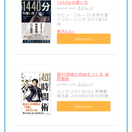
1440分の使い方
ヨメレバ
posted with
ケビン・クルーズ/木村千里
パンローリング 2017年09
月
楽天kobo
Amazon
週40時間の自由をつくる 超
時間術
ヨメレバ
posted with
メンタリストDaiGo 実務教
育出版 2018年03月30日頃
Amazon