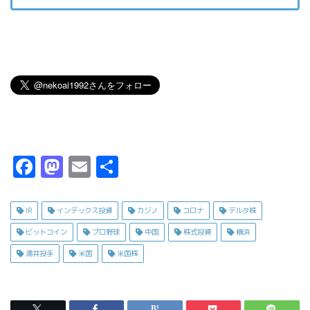
F
M
E
共
a
a
m
有
c
s
ai
IR
インデックス投資
カジノ
コロナ
デルタ株
e
t
l
ビットコイン
プロ野球
中国
株式投資
横浜
b
o
涌井投手
米国
米国株
o
d
o
o