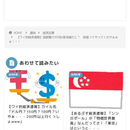
HOME
趣味
経済記事
【ワイ的経済遅報】首都圏でのIR計画消滅だと？ 頑張ってやってくれやぁぁ
ぁ！！！
あわせて読みたい
経済記事
経済記事
【ワイ的経済遅報】カイル氏
「ドル円？150円？180円？い
【あるぷす経済遅報】「シン
やぁ・・・200円以上行くっし
ガポール」が「物価世界最
ょwww」
高」なんだってさ！「東京」
はというと・・・