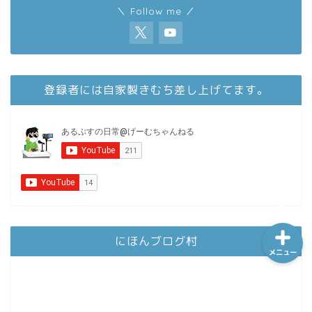
＼ Follow me ／
ホーム
登録者には自家製きむち差し上げてます。
シーケンス制御
趣味
金融
にほんブログ村
メニュー