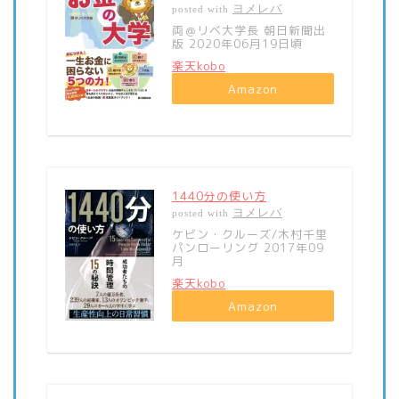
ヨメレバ
posted with
両＠リベ大学長 朝日新聞出
版 2020年06月19日頃
楽天kobo
Amazon
1440分の使い方
ヨメレバ
posted with
ケビン・クルーズ/木村千里
パンローリング 2017年09
月
楽天kobo
Amazon