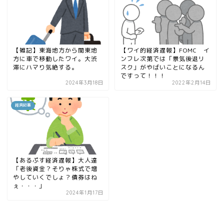
【雑記】東海地方から関東地
【ワイ的経済遅報】FOMC イ
方に車で移動したワイ。大渋
ンフレ次第では「景気後退リ
滞にハマり気絶する。
スク」がやばいことになるん
ですって！！！
2024年3月18日
2022年2月14日
経済記事
【あるぷす経済遅報】大人達
「老後資金？そりゃ株式で増
やしていくでしょ？債券はね
ぇ・・・」
2024年1月17日