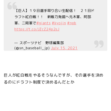
【巨人】１９日選手取り合い生配信！ ２１日ド
ラフト紅白戦！！ 新戦力発掘へ元木軍、阿部
軍、二岡軍で
#giants
#kyojin
#npb
https://t.co/JZcZ24p2sJ
— スポーツナビ 野球編集部
(@sn_baseball_jp)
July 15, 2021
巨人が紅白戦をやるそうなんですが、その選手を決め
るのにドラフト制度で決めるんだとか