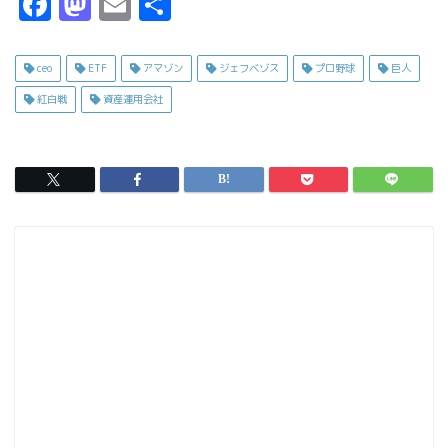
F
M
E
共
a
a
m
有
c
s
ai
ceo
ETF
アマゾン
ジェフベゾス
プロ野球
巨人
e
t
l
紅白戦
資産運用会社
b
o
o
d
o
o
k
n