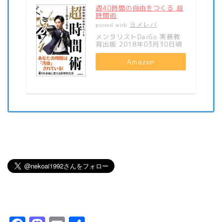
週40時間の自由をつくる 超
時間術
ヨメレバ
posted with
メンタリストDaiGo 実務教
育出版 2018年03月30日頃
Amazon